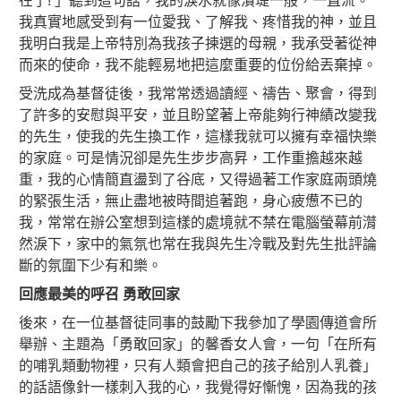
在了! 」聽到這句話，我的淚水就像潰堤一般，一直流。
我真實地感受到有一位愛我、了解我、疼惜我的神，並且
我明白我是上帝特別為我孩子揀選的母親，我承受著從神
而來的使命，我不能輕易地把這麼重要的位份給丟棄掉。
受洗成為基督徒後，我常常透過讀經、禱告、聚會，得到
了許多的安慰與平安，並且盼望著上帝能夠行神績改變我
的先生，使我的先生換工作，這樣我就可以擁有幸福快樂
的家庭。可是情況卻是先生步步高昇，工作重擔越來越
重，我的心情簡直盪到了谷底，又得過著工作家庭兩頭燒
的緊張生活，無止盡地被時間追著跑，身心疲憊不已的
我，常常在辦公室想到這樣的處境就不禁在電腦螢幕前潸
然淚下，家中的氣氛也常在我與先生冷戰及對先生批評論
斷的氛圍下少有和樂。
回應最美的呼召
勇敢回家
後來，在一位基督徒同事的鼓勵下我參加了學園傳道會所
舉辦、主題為「勇敢回家」的馨香女人會，一句「在所有
的哺乳類動物裡，只有人類會把自己的孩子給別人乳養」
的話語像針一樣刺入我的心，我覺得好慚愧，因為我的孩