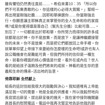
雖有懼怕仍然勇往直前……。希伯來書10：35 「所以你
們不可丟棄勇敢的心，存這樣的心必得大賞賜。」聖經一
再出現當剛強壯膽……因耶和華揀選你……你當剛強去
行。你願意讓主耶穌真正來掌管你的全人生命和你的家庭
嗎?或是你覺得還是靠自己（幫先生分擔）比較可靠…..。
別忘了，一切都是出於耶和華，你所努力而得到的許多成
就都是出於神。你不是放棄，而是放下，是讓神繼續接管
你的未來。你不是放棄，而是把它們都放回上帝手裡。你
就單單仰望上帝接下來要給你怎麼樣的生命吧!或許也有人
說公職機會也是難能可貴，但我們所持的信仰是一種生
命，就看你裡面的核心價值是什麼，看外在或內在？世人
看的是給孩子溫飽及他們將來的成就，神看的是生存的意
義和生命的傳承–活出祂的旨意。
倚靠耶穌
全然獻上
組長的這封信給我很大的鼓勵與決心。我知道唯有上帝能
滿足我一切的需要，祂是全能的供應者。所以我毅然地向
長官提出辭呈。提出辭呈後的幾天，我在家中接到機關最
高首長的慰問電話，電話中我再次堅定地告訴他我的辭