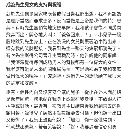
成為先生兒女的支持與祝福
對於先生偶爾回家吃晚餐或假日帶我們出遊，我不再認為
是理所當然而要求更多，反而當做是上帝給我們的特別恩
典。有時先生無預警地突然早歸，我和孩子會從不同房間
飛奔而出、開心地大叫：「爸爸回來了！」，小兒子一股
腦地跳到先生身上，正在洗澡的女兒則裹著浴巾跑出來，
還有我的笑臉迎接，我看到先生一整天的疲累都消失了。
有次先生獲得公司晉升主管職務時，他告訴他的同事說：
「我深深覺得每個成功男人的背後都有一位偉大的女性，
我老婆可能是未來的國稅局局長，可是她卻為了我和家庭
做出偉大的犧牲。」感謝神，透過先生的話語給了我很大
的肯定和安慰。
還有，個性內向又沒有安全感的兒子，從小在外人面前總
是像無尾熊一樣地黏在我身上或躲在我身後，不敢跟人打
招呼或對話，最近有一次教會主日結束後我們到常去的麵
館用餐，飯後兒子居然主動提議要去付帳，但他話一出口
又後悔了，我馬上鼓勵他說：「加油！你一定做得到。」
他就鼓起勇氣、帶著笑容說：「好，我要憑著信心和勇