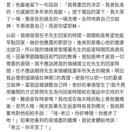
意，他最後留下一句話說：「我尊重您的決定，我會批准
的，也感謝您多年來的貢獻。」放下電話的當下，我大哭
了一場，像是告別過去的一場洗禮，全然地將自己交給
神，不再倚靠自己，而是仰望耶穌。
以前，我總是很在乎先生回家的時間，剛開始是希望他能
早點回家，做好他應盡的那部分，後來則是擔心他的健康
出狀況，所以我的情緒常常隨著先生的返家時間而高高低
低。因著學園婚姻班和門訓的教導，我知道神才是我一切
需要的源頭，我不應該將我的情緒建立在先生的回家時
間，也不應該期待先生來填補我童年所失去的親情。明白
我必需把插頭插在神那的真理，使我可以把一切的憂慮
交給神，當我這樣調整自己時，奇妙的事情發生了!我不再
用審問的方式質問先生為何回家時間和在電話中交待的不
一樣，難道是有時差嗎？我改成在每天睡前點上香氛蠟燭
後，安然入睡，隔天如果先生返家時有見到燭光，我就興
奮地對他拍拍手說：「哇~老公，你好棒哦！你進步了
吔！」如果他看到的是燒盡的蠟燭，我就會體貼地說：
「老公，你辛苦了！」