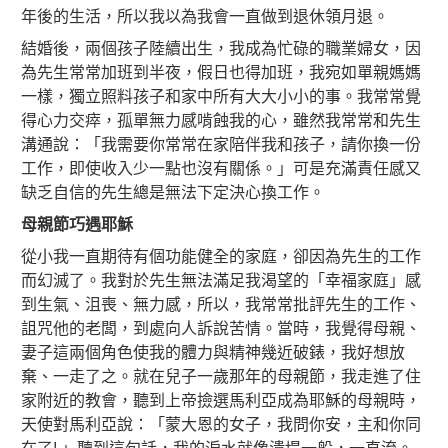
年後的生活，所以我以為我會一直做到退休領月退。
結婚後，兩個孩子陸續出生，我成為忙碌的職業婦女，因
為先生常常加班到半夜，假日也得加班，我宛如單親媽媽
一樣，獨立照料孩子和家中所有大大小小的事。我常常覺
得心力交瘁，孤單無力感啃蝕我的心，雖然我常常和先生
溝通說：「我需要你常常在家陪伴我和孩子，請你換一份
工作，即使收入少一點也沒有關係。」可是充滿責任感又
缺乏自信的先生總是無法下定決心換工作。
母親節巧遇耶穌
從小我一直期待有個功能健全的家庭，卻因為先生的工作
而幻滅了。我對於先生無法滿足我渴望的「幸福家庭」感
到生氣、沮喪、無力感，所以，我常常批評先生的工作、
詛咒他的老闆，到處向人訴說苦情。當時，我覺得母親、
妻子這兩個角色使我的體力與精神幾近破錶，我好想放
棄、一走了之。就在兒子一歲那年的母親節，我走進了住
家附近的教會，聽到上帝撿選馬利亞成為耶穌的母親時，
天使對馬利亞說：「蒙大恩的女子，我問你安，主和你同