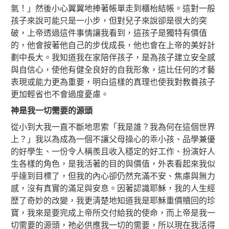
氣！」然後小心翼翼地捧著帳單走到櫃枱結帳。這對一般
孩子來說可能只是一小步，但對兒子來說卻是很大的突
破，上帝透過這件事情讓我看到，這孩子是獨特有價值
的，他會按著他自己的步伐成長，他也會在上帝的美好計
劃中長大。我知道我在家陪伴孩子，是為孩子建立安全感
與自信心，使他有健全良好的自我形象，這比任何的才藝
表現或能力更為重要，明白這樣的真理也使我對教養孩子
更加輕省也不會過度憂慮。
神是我一切需要的源頭
從小到大我一直不斷地思索「我是誰？我為何在這個世界
上？」我以為成為一個不讓父母操心的乖小孩、品學兼優
的好學生、一份令人稱羨且收入穩定的好工作、扮演好人
生各樣的角色，是我活著的目的與價值，外表看起來我似
乎達到目標了，但我的內心卻仍然充滿不安、焦慮與無力
感，沒有真實的滿足與安息。因著認識耶穌，我的人生經
歴了奇妙的改變，我更清楚地知道我是耶穌重價贖回的珍
寶，我來是要完成上帝所交付給我的使命，而上帝是我一
切需要的源頭，祂必供應我一切的需要，所以現在我活得