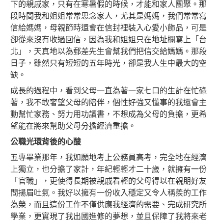
下的親戚家，只有在寒暑假的時候，才能和家人團聚。那
段時間我和姐姐常常思念家人，尤其是媽媽，我們常常寫
信給媽媽，母親節時還會在信封裡裝入心愛小飾品，可是
卻從來沒有收過回信，
因為我和姐姐只在地址欄寫上「台
北」，天真地以為郵差先生會幫我們把信交給媽媽。那段
日子，雖然只有短短的五年時光，卻是我人生中最大的空
缺。
成長的過程中，看到父母一直為著一家七口的生計在忙碌
著，我不敢奢望父母的陪伴，個性好強又懂事的我還會主
動幫忙家務、努力用功讀書，不想成為父母的負擔，更希
望能在將來幫助父母分擔經濟重擔。
公職光環背後的心酸
五專畢業那年，我如願地考上公務員高考，完全地在經濟
上獨立，也分擔了家計，年紀輕輕才二十歲，就擁有一份
「官職」，更使得長期被親戚看輕的父母得以在親朋好友
間揚眉吐氣。我好以擁有一份收入穩定又令人稱羨的工作
為榮，而且這份工作不僅供應我經濟的需要、完成研究所
學業，更實現了我出國進修的夢想，並且保障了我將來老