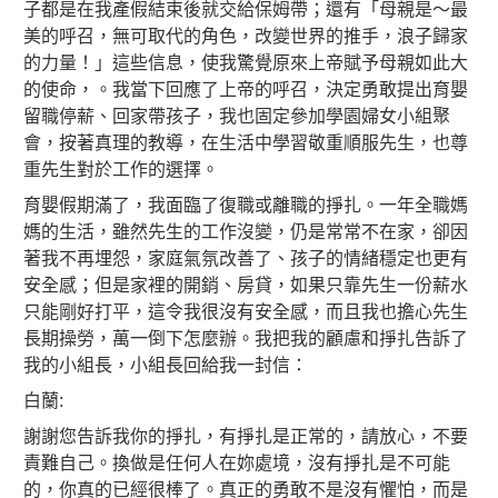
子都是在我產假結束後就交給保姆帶；還有「母親是～最
美的呼召，無可取代的角色，改變世界的推手，浪子歸家
的力量！」這些信息，使我驚覺原來上帝賦予母親如此大
的使命，。我當下回應了上帝的呼召，決定勇敢提出育嬰
留職停薪、回家帶孩子，我也固定參加學園婦女小組聚
會，按著真理的教導，在生活中學習敬重順服先生，也尊
重先生對於工作的選擇。
育嬰假期滿了，我面臨了復職或離職的掙扎。一年全職媽
媽的生活，雖然先生的工作沒變，仍是常常不在家，卻因
著我不再埋怨，家庭氣氛改善了、孩子的情緒穩定也更有
安全感；但是家裡的開銷、房貸，如果只靠先生一份薪水
只能剛好打平，這令我很沒有安全感，而且我也擔心先生
長期操勞，萬一倒下怎麼辦。我把我的顧慮和掙扎告訴了
我的小組長，小組長回給我一封信：
白蘭:
謝謝您告訴我你的掙扎，有掙扎是正常的，請放心，不要
責難自己。換做是任何人在妳處境，沒有掙扎是不可能
的，你真的已經很棒了。真正的勇敢不是沒有懼怕，而是