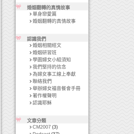
婚姻翻轉的真情故事
單身戀愛篇
婚姻翻轉的真情故事
認識我們
婚姻相關經文
婚姻研習班
學園婦女小組須知
我們堅持的信念
為婦女事工線上奉獻
聯絡我們
舉辦婦女福音餐會手冊
著作權聲明
認識耶穌
文章分類
CM2007
(3)