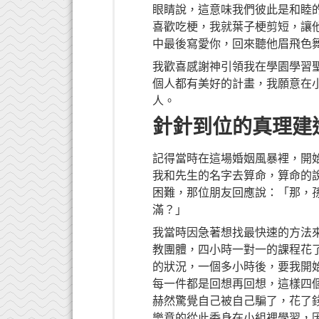
眼睛說，這意味我們彼此是和睦
喜歡吃梗，我就葉子梗剪短，讓
中最後寫愛你，回來聽他眉飛色
我歡喜感謝神引領我在學園學習
個人都有美好的計畫，我願意在
人。
針針到位的真理
記得當時在這場婚姻風暴裡，開
我和先生的名字去算命，算命的
困難，那位朋友回應說：「那，
滿？」
我當時因急著想找最快速的方法
教團體，四小時一對一的課程花
的狀況，一個多小時後，要我開
每一件都是回想再回想，這樣四
赫然驚覺自己被自己騙了，花了
樂意的從此委身在小組裡學習，