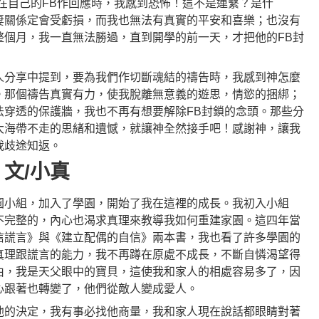
在自己的FB作回應時，我感到恐怖！這不是連繫？是什
妻關係定會受虧損，而我也無法有真實的平安和喜樂；也沒有
整個月，我一直無法勝過，直到開學的前一天，才把他的FB封
人分享中提到，要為我們作切斷魂結的禱告時，我感到神怎麼
。那個禱告真實有力，使我脫離無意義的遊思，情慾的捆綁；
法穿透的保護牆，我也不再有想要解除FB封鎖的念頭。那些分
大海帶不走的思緒和遺憾，就讓神全然接手吧！感謝神，讓我
我歧途知返。
文/小真
園小組，加入了學園，開始了我在這裡的成長。我初入小組
不完整的，內心也渴求真理來教導我如何重建家園。這四年當
信謊言》與《建立配偶的自信》兩本書，我也看了許多學園的
真理跟謊言的能力，我不再蹲在原處不成長，不斷自憐渴望得
由，我是天父眼中的寶貝，這使我和家人的相處容易多了，因
心跟著也轉變了，他們從敵人變成愛人。
他的決定，我有事必找他商量，我和家人現在說話都眼睛對著