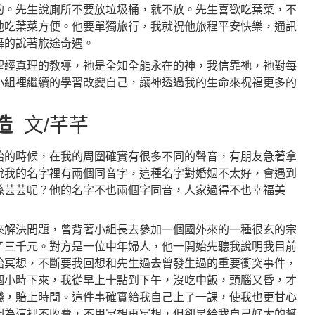
的。先生說廁所不要放垃圾桶，就不放。先生喜歡吃葉菜，不
他吃葉菜方便。他要單獨旅行，我就祝他旅程平安快樂，通訊
舞的說著旅途奇遇。
聖經真理的教導，祂是全知全能永在的神，我信靠祂，祂對每
小組裡繼續的學習改變自己，讓神透過我的生命來祝福更多的
建造
文/芊芊
始的時候，在我的周圍確實有很多不同的聲音，有朋友急著拿
說我的名字裡有兩個同音字，這種名字對婚姻不太好，會遇到
孫芸芸呢？他的名字不也兩個字同音，人家過得不也幸福美
來解決問題，曾背著小組長去參加一個國外來的一種很玄的宗
了三千元。對方是一位中年婦人，他一開始先聽我說明我目前
始冥想，不斷要我回想和先生過去曾發生過的重要衝突事件，
個小時下來，我從早上十點到下午，沒吃中飯，頭腦又昏，才
錢，賠上時間。這件事確實給我自己上了一課，使我也更甘心
因為這裡不收費，不用冥想再冥想，但卻是給我自己好大的幫