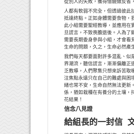
從別人的失敗，獲得借鏡做反省
人都有軟弱不完全，但透過彼此
抵達終點。正如身體需要食物，
此小組需要聖經教導，並應用在
旦謊言，不致喪膽退後。人為了
需要長期委身參與小組，才會看
生命的問題，久之，生命必然產
我們每天都要面對許多混亂、似
界潮流，聽信謊言，漸漸偏離正
乏教導，人們聚集只想來訴苦取
注焦點永遠只在自己的難處與困
緒也常不安，生命自然無法更新
係，猶如栽種在有養分的土壤，
花結果！
信念八見證
給組長的一封信 文