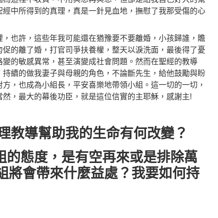
聖經中所得到的真理，真是一針見血地，撫慰了我那受傷的心
裡，也許，這些年我可能還在猶豫要不要離婚，小孩歸誰，贍
匆促的離了婚，打官司爭扶養權，整天以淚洗面，最後得了憂
格變的敏感異常，甚至演變成社會問題。然而在聖經的教導
，持續的做我妻子與母親的角色，不論斷先生，給他鼓勵與盼
對方，也成為小組長，平安喜樂地帶領小組。這一切的一切，
當然，最大的幕後功臣，就是這位信實的主耶穌，感謝主!
經真理教導幫助我的生命有何改變？
小組的態度，是有空再來或是排除萬
組將會帶來什麼益處？我要如何持