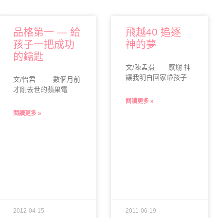
品格第一 — 給
飛越40 追逐
孩子一把成功
神的夢
的鑰匙
文/陳孟焄 感謝 神
讓我明白回家帶孩子
文/怡君 數個月前
才剛去世的蘋果電
閱讀更多 »
閱讀更多 »
2012-04-15
2011-06-19