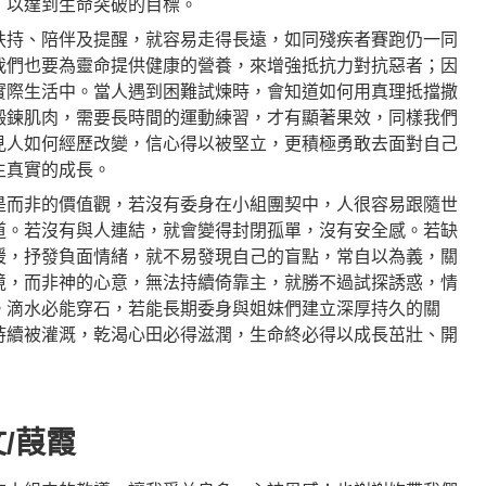
，以達到生命突破的目標。
扶持、陪伴及提醒，就容易走得長遠，如同殘疾者賽跑仍一同
我們也要為靈命提供健康的營養，來增強抵抗力對抗惡者；因
實際生活中。當人遇到困難試煉時，會知道如何用真理抵擋撒
鍛鍊肌肉，需要長時間的運動練習，才有顯著果效，同樣我們
見人如何經歷改變，信心得以被堅立，更積極勇敢去面對自己
生真實的成長。
是而非的價值觀，若沒有委身在小組團契中，人很容易跟隨世
道。若沒有與人連結，就會變得封閉孤單，沒有安全感。若缺
暖，抒發負面情緒，就不易發現自己的盲點，常自以為義，關
境，而非神的心意，無法持續倚靠主，就勝不過試探誘惑，情
。滴水必能穿石，若能長期委身與姐妹們建立深厚持久的關
持續被灌溉，乾渴心田必得滋潤，生命終必得以成長茁壯、開
/葭霞