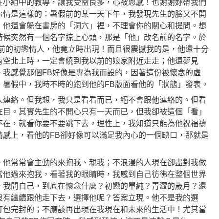
在小組中的教導，讓我受益良多，心被恩感！也謝謝妳帶我們
事情是這樣的：暑假前的某一天下午，我發現先生的臉又不開
，他還會躲在書房的「洞穴」裡，不理會你的關心和提問。想
時候突然有一個名字掠上心頭，那是「他」改名前的名字。於
年前的初戀情人，他竟立時出現！而且很震撼我的是，他還十分
有空北上時，一定會繞到我以前的娘家附近走走；他還夢見
。我感覺那個FB好像是專為我而設的，因著這份被懷念的虛
，暑假中，我時不時的跑到他的FB版面看他的「狀態」發表。
人連絡。但我想，我只是看看而已，絕不會跟他連絡的。但看
在目。其實先生的不開心只有一天而已，但我卻被這個「看」
不在，就看你要不要跳下去。理性上，我知道只能為他祝福禱
情感上，看他的FB卻好像可以滿足我內心的一個缺口，那就是
。他常常會主動的來抱我、親我；不浪漫的人現在卻盡對我做
當他過來抱我，看著我的眼睛時，我感到自己彷彿在整個世界
。我問自己，到底在懷念什麼？初戀的單純？青澀的歲月？還
沒有繼續跟他走下去，選擇他呢？答案立現。他不是我的選
打包完封的；不應該再出現在我現在和未來的生活中！尤其當