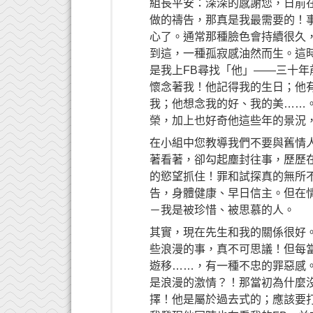
組長平安：深深的感謝您，日前
做的禱告，那真是我最需要的！
心了。通常那種臉色會持續很久
到這，一種孤寂感油然而生。這
是我上FB尋找「他」——三十
懷念著我！他記得我的生日；他
我；他想念我的好、我的美……
榮，加上也好奇他這些年的景況
在小組中您教導我們不要與舊情
著看著，卻勾起塵封往事，歷歷
的慾望抓住！罪和試探真的無所
告，身體健康、早日信主。但在
－我是被珍惜、被思慕的人。
其實，現在先生和我的關係很好
些浪漫的事，真不可思議！但每
遊移……，有一種不忠的罪惡感
是浪漫的激情？！那當初為什麼
擇！他是屬於過去式的；應該要