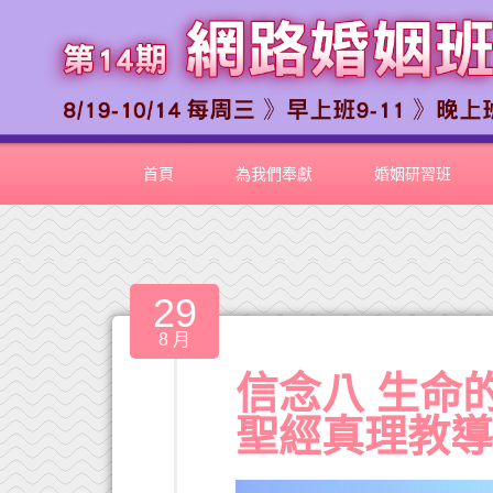
首頁
為我們奉獻
婚姻研習班
29
8 月
信念八 生命
聖經真理教