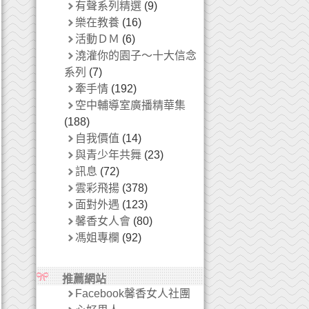
有聲系列精選
(9)
樂在教養
(16)
活動ＤＭ
(6)
澆灌你的園子～十大信念
系列
(7)
牽手情
(192)
空中輔導室廣播精華集
(188)
自我價值
(14)
與青少年共舞
(23)
訊息
(72)
雲彩飛揚
(378)
面對外遇
(123)
馨香女人會
(80)
馮姐專欄
(92)
推薦網站
Facebook馨香女人社團