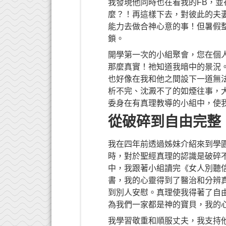
我發現他同時也在看我的FB，並
麼？！再這樣下去，對彼此的夫
能力去做合神心意的事！但暑假
鎖。
開學第一次的小組聚會，您在個
那麼真實！祂知道我暗中的景況
也好像在我和他之間設下一道無
析不完、沈澱不了的如煙往事，
委身在有真理教導的小組中，使
從破碎到自由完整 
我在四年前透過姊妹介紹來到學
時，對於聖經真理的認識是破碎
中，我跟著小組讀完《女人別聽
書，我的心靈得到了醫治和分辨
到別人安慰。真理使我得著了自
為我們一家都是神的寶貝，我的
我學習敬重和順服丈夫，我支持