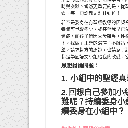
助與安慰。當然更重要的是，從
靈，每一句話都是針針到位！
若不是委身在有聖經教導的團契
養費可爭取多少，或甚至我早已
鬱症，而孩子們因父母離異，性
下，我做了正確的選擇：不離婚
望，請求對方的原諒，也饒恕了
都是學園婦女小組給我的改變，
思想討論問題：
1. 小組中的聖
2.回想自己參加
難呢？持續委身小
續委身在小組中？