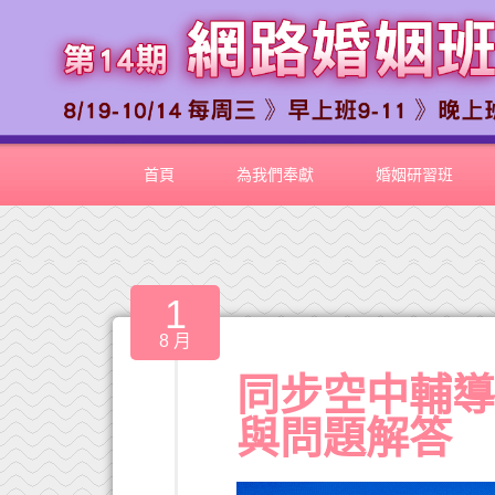
首頁
為我們奉獻
婚姻研習班
1
8 月
同步空中輔導室
與問題解答