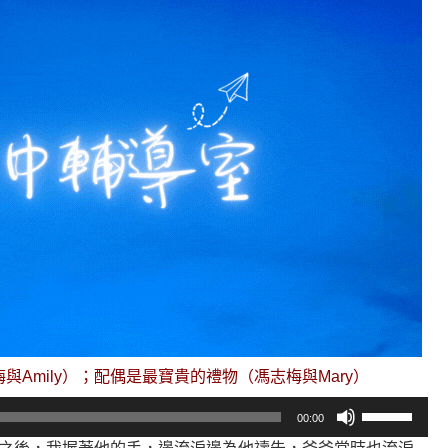
Amily）；配偶是最寶貴的禮物（馮志梅與Mary）
使
00:00
用