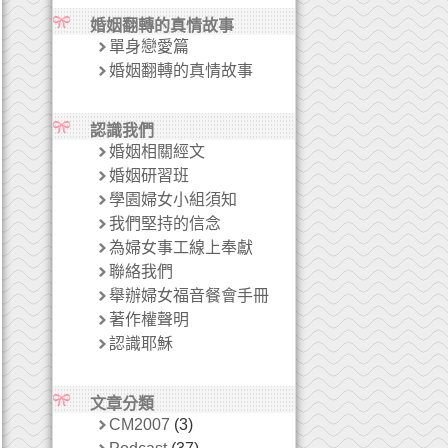
婚姻翻轉的真情故事
單身戀愛篇
婚姻翻轉的真情故事
認識我們
婚姻相關經文
婚姻研習班
學園婦女小組須知
我們堅持的信念
為婦女事工線上奉獻
聯絡我們
舉辦婦女福音餐會手冊
著作權聲明
認識耶穌
文章分類
CM2007
(3)