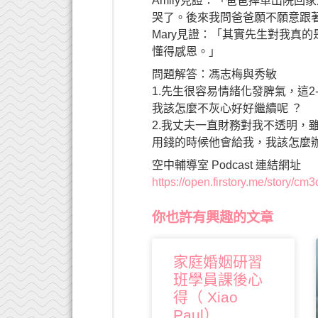
Amily見證：「爸爸摔車出院
播
哭了。後來我問爸爸願不願意跟
放
Mary見證：「其實先生對我真
器
懂得感恩。」
問題解答：馮志梅與秀敏
1.先生很容易情緒化發脾氣，這
我該怎麼不灰心好好繼續呢 ？
2.我丈夫一直財務對我不透明，
用錢的時候他會給我，我該怎麼
空中輔導室 Podcast 連結網址
https://open.firstory.me/story/c
你也許有興趣的文章
家庭婚姻研習
班學員課後心
得（ Xiao
Paul）