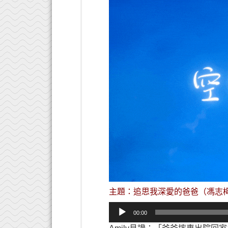
主題：追思我深愛的爸爸（馮志梅與
音
00:00
訊