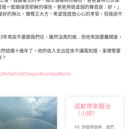
回家之後，我握著他的手，邊流淚邊為他禱告，爸爸當時也流淚
向
著我一起做接受耶穌的禱告，爸爸用很虛弱的聲音說：好。」
上/
的是好的無比，慷慨又大方，希望我放放心心的享受，但我卻不
向
下
鍵
以
2-3年常說不要跟我們住，雖然沒真的做…但他常說要離開家，
提
高
雖然结婚十幾年了，他的收入支出從來不讓我知道，家裡需要
或
辦？
降
低
m3o2kx9q01sl01xegm3kcir4/platforms
音
量。
道歉帶來醫治
（小婷）
XX: 妳做得很棒…我們