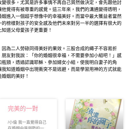
改變很多，尤其是許多事情不再自己貿然做決定，會先跟他討
讓他覺得有被尊重的感覺。這三年來，我們的溝通變得透明，
婚姻進入一個超乎想像中的幸福美好。而當中最大獲益者當然
一的榜樣對孩子的安全感及他們未來對另一半的選擇有很大的
比知道父母愛孩子更重要！
，因為二人勞碌同得美好的果效。三股合成的繩子不容易折
，朋友對我說：「你的婚姻很幸福，不需要參加小組吧！」感
和瓶頸，透過認識耶穌、參加婦女小組，使我明白妻子的角
讓我知道婚姻中出現衝突不是逃避，而是學習用神的方式就能
造婚姻的美好！
完美的一對
/小倫 我一直覺得自己
在婚姻中是弱勢的一