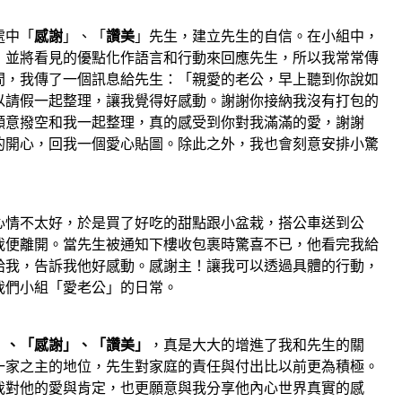
處中「
感謝
」、「
讚美
」先生，建立先生的自信。在小組中，
，並將看見的優點化作語言和行動來回應先生，所以我常常傳
間，我傳了一個訊息給先生：「親愛的老公，早上聽到你說如
以請假一起整理，讓我覺得好感動。謝謝你接納我沒有打包的
願意撥空和我一起整理，真的感受到你對我滿滿的愛，謝謝
的開心，回我一個愛心貼圖。除此之外，我也會刻意安排小驚
心情不太好，於是買了好吃的甜點跟小盆栽，搭公車送到公
我便離開。當先生被通知下樓收包裹時驚喜不已，他看完我給
給我，告訴我他好感動。感謝主！讓我可以透過具體的行動，
我們小組「愛老公」的日常。
」、「感謝」、「讚美」
，真是大大的增進了我和先生的關
一家之主的地位，先生對家庭的責任與付出比以前更為積極。
我對他的愛與肯定，也更願意與我分享他內心世界真實的感