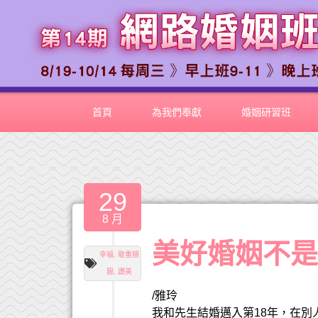
首頁
為我們奉獻
婚姻研習班
29
8 月
美好婚姻不
幸福
,
敬重順
服
,
讚美
/雅玲
我和先生結婚邁入第18年，在