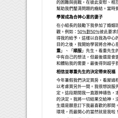
的困難與挑戰，在彼此安慰、相
幫助我們釐清問題的癥結。當時
學習成為合神心意的妻子
在小組長的鼓勵下我參加了婚姻
觀。例如：
50％對50％
彼此要求
得我的給予，這樣以自我為中心
目的之後，我開始學習將合神心
重
」、「
順服
」先生。看重先生
中有自己的想法，但最後還是會
和體貼我的需要，最後得到超乎
相信並尊重先生的決定帶來祝福
今年暑假我們決定買房，看屋過
以考慮買另外一間。我很想說服
定。這段期間我一直跟神禱告，
的決定。我將一切結果交給神，
生還是願意訂下我最喜歡的那間
環境，而最開心的當然就是我啦