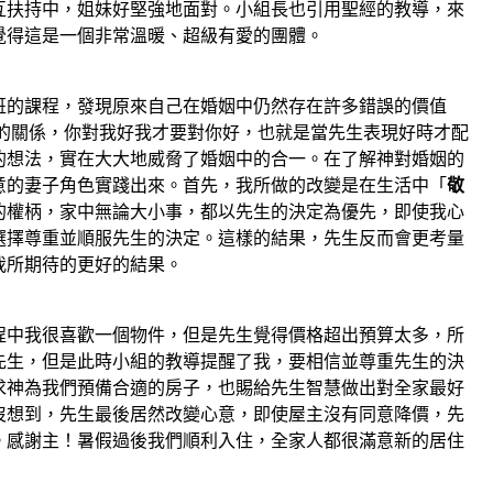
互扶持中，姐妹好堅強地面對。小組長也引用聖經的教導，來
覺得這是一個非常溫暖、超級有愛的團體。
班的課程，發現原來自己在婚姻中仍然存在許多錯誤的價值
的關係，你對我好我才要對你好，也就是當先生表現好時才配
的想法，實在大大地威脅了婚姻中的合一。在了解神對婚姻的
意的妻子角色實踐出來。首先，我所做的改變是在生活中「
敬
的權柄，家中無論大小事，都以先生的決定為優先，即使我心
選擇尊重並順服先生的決定。這樣的結果，先生反而會更考量
我所期待的更好的結果。
程中我很喜歡一個物件，但是先生覺得價格超出預算太多，所
先生，但是此時小組的教導提醒了我，要相信並尊重先生的決
求神為我們預備合適的房子，也賜給先生智慧做出對全家最好
沒想到，先生最後居然改變心意，即使屋主沒有同意降價，先
。感謝主！暑假過後我們順利入住，全家人都很滿意新的居住
！