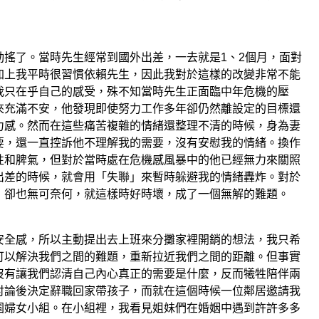
動搖了。當時先生經常到國外出差，一去就是1、2個月，面對
加上我平時很習慣依賴先生，因此我對於這樣的改變非常不能
我只在乎自己的感受，殊不知當時先生正面臨中年危機的壓
來充滿不安，他發現即使努力工作多年卻仍然離設定的目標還
力感。然而在這些痛苦複雜的情緒還整理不清的時候，身為妻
要，還一直控訴他不理解我的需要，沒有安慰我的情緒。換作
性和脾氣，但對於當時處在危機感風暴中的他已經無力來關照
出差的時候，就會用「失聯」來暫時躲避我的情緒轟炸。對於
，卻也無可奈何，就這樣時好時壞，成了一個無解的難題。
安全感，所以主動提出去上班來分攤家裡開銷的想法，我只希
可以解決我們之間的難題，重新拉近我們之間的距離。但事實
沒有讓我們認清自己內心真正的需要是什麼，反而犧牲陪伴兩
討論後決定辭職回家帶孩子，而就在這個時候一位鄰居邀請我
園婦女小組。在小組裡，我看見姐妹們在婚姻中遇到許許多多