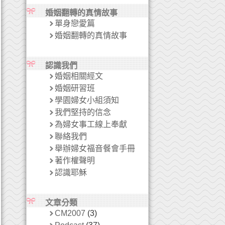
婚姻翻轉的真情故事
單身戀愛篇
婚姻翻轉的真情故事
認識我們
婚姻相關經文
婚姻研習班
學園婦女小組須知
我們堅持的信念
為婦女事工線上奉獻
聯絡我們
舉辦婦女福音餐會手冊
著作權聲明
認識耶穌
文章分類
CM2007
(3)