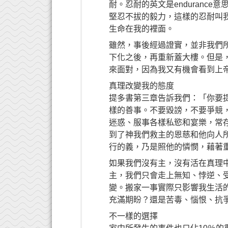
耐。忍耐的英文是enduranc
堅忍不拔的毅力，這樣的忍耐叫
生命在我的裡面。
雖然，事後經過證實，並非我們
下化之後，再重新蓋大樓。但是
來面對，因為我又有機會看到上
真理改變我的態度
提多書第三章告訴我們：「你要
樣的善事。不要毀謗，不要爭競
迷惑、服事各樣私慾和宴樂，常
到了神我們救主的恩慈和他向人
行的義，乃是照他的憐憫，藉著
如果我們沒有主，沒有活在真理
主，我們只會走上無知、悖逆、
變。搬家一事實際只影響我生活
充滿期盼？還是苦毒、惱恨、抗
不一樣的選擇