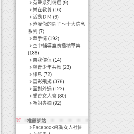
有聲系列精選
(9)
樂在教養
(16)
活動ＤＭ
(6)
澆灌你的園子～十大信念
系列
(7)
牽手情
(192)
空中輔導室廣播精華集
(188)
自我價值
(14)
與青少年共舞
(23)
訊息
(72)
雲彩飛揚
(378)
面對外遇
(123)
馨香女人會
(80)
馮姐專欄
(92)
推薦網站
Facebook馨香女人社團