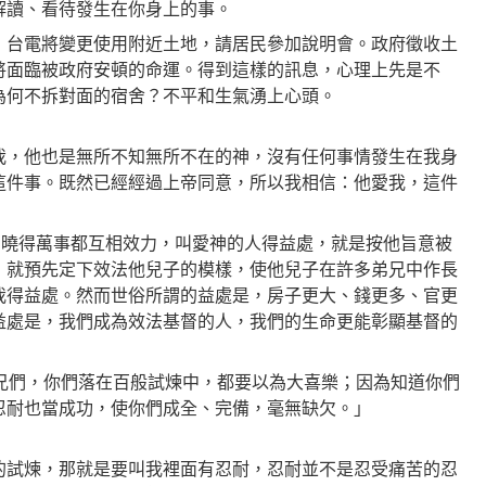
解讀、看待發生在你身上的事。
，台電將變更使用附近土地，
請居民參加說明會。政府徵收土
將面臨被政府安頓的命運。得到這樣的訊息，心理上先是不
為何不拆對面的宿舍？不平和生氣湧上心頭。
我，他也是無所不知無所不在的神，沒有任何事情發生在我身
這件事。既然已經經過上帝同意，所以我相信：他愛我，這件
們曉得萬事都互相效力，叫愛神的人得益處，就是按他旨意被
，就預先定下效法他兒子的模樣，使他兒子在許多弟兄中作長
我得益處。然而世俗所謂的益處是，房子更大、錢更多、官更
益處是，我們成為效法基督的人，我們的生命更能彰顯基督的
弟兄們，你們落在百般試煉中，都要以為大喜樂；因為知道你們
忍耐也當成功，使你們成全、完備，毫無缺欠。」
的試煉，那就是要叫我裡面有忍耐，忍耐並不是忍受痛苦的忍