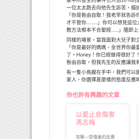
家中所發生的事件也只佔10％的
一位太太跑去向他先生訴苦，描
「你是咎由自取！我老早就告訴
才不管你…….」你可以想見這
教方法根本不合聖經…..」隨即
同樣的場景，當我面對大兒子對
「你是最好的媽媽，全世界你最
了。Honey！你已經做得很好
咎由自取，但我先生的反應讓我
有一隻小鳥握在手中，我們可以
家人，你選擇甚麼樣的態度反應
你也許有興趣的文章
以愛止息傷害
馮志梅
攻擊—受傷後的反應