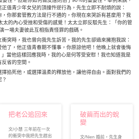
重要性，但是你如何做反應則佔了90％的重要性。舉例來說，
述正值青少年女兒的頂撞忤逆行為，先生立即不耐煩的說：
你，你那套管教方法是行不通的，你現在來哭訴有甚麼用？我
位太太的內心受挫和受傷的感覺！太太立即反駁先生：「你的管
上演一場夫妻彼此互相指責怪罪的戲碼。
立衝突時，我也曾向我先生訴苦，我的先生卻過來擁抱我說：
愛他了，他正值青春期不懂事，你原諒他吧！他晚上就會後悔
了！」當他這樣回應我時，我的心是何等受安慰！我也知道我是
有反省的空間。
選擇掐死他，或選擇溫柔的釋放他，讓他得自由。面對我們的
呢？
把老公追回來
破繭而出的蛻
變
文/小慧 三年前在一次
的衝突中我把先生趕出
文/Nien 婚前，先生身