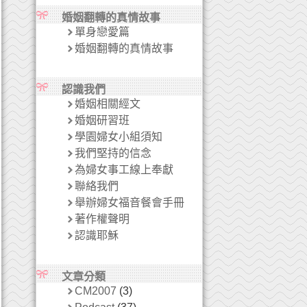
婚姻翻轉的真情故事
單身戀愛篇
婚姻翻轉的真情故事
認識我們
婚姻相關經文
婚姻研習班
學園婦女小組須知
我們堅持的信念
為婦女事工線上奉獻
聯絡我們
舉辦婦女福音餐會手冊
著作權聲明
認識耶穌
文章分類
CM2007
(3)