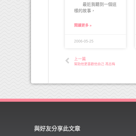
最近我聽到一個這
樣的故事，
閱讀更多 »
2006-05-25
上一篇
幫助他更喜歡他自己 馮志梅
與好友分享此文章