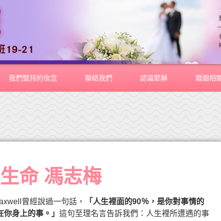
我們堅持的信念
聯絡我們
認識耶穌
婚姻相
生命 馮志梅
axwell曾經說過一句話，
「人生裡面的90％，是你對事情的
在你身上的事。」
這句至理名言告訴我們：人生裡所遭遇的事