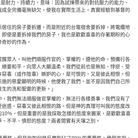
e意思是耐力、持續力，意味：因為試煉帶來的對抗壓力的能力、
我成全完備毫無缺欠，使我在實際生活上，真實經驗到基督的
所居住的房子要拆遷，而是附近的台電宿舍要拆掉，將電纜地
，即使是要拆掉我們的房子，我也是歡歡喜喜的存著期盼的心
帝奇妙的作為。
提醒眾人，叫他們順服作官的、掌權的，遵他的命，預備行各
，總要和平，向眾人大顯溫柔。我們從前也是無知、悖逆、受
存惡毒（或作陰毒）嫉妒的心，是可恨的，又是彼此相恨。但
所施的慈愛顯明的時候，他便救了我們，並不是因我們自己所
重生的洗和聖靈的更新。」
中，我們無法順服做官掌權的，無法行各樣善事，我們沒有了
受迷惑、惡毒又彼此相恨的路。但是神的真理可叫我的態度改
的10％，但是重要的是我採取怎樣的態度來搬家，是歡歡喜喜
爭、不平、憤怒的態度？兩者間實有天壤之別。