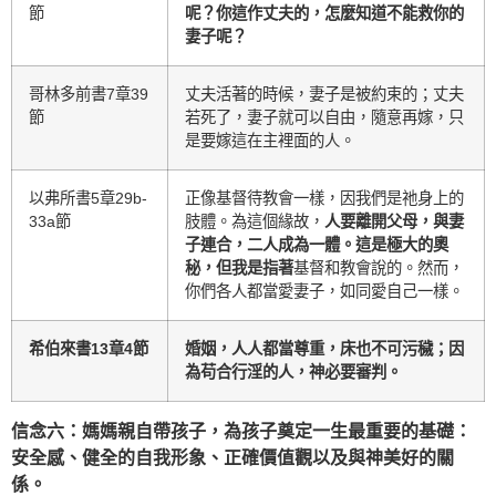
節
呢？你這作丈夫的，怎麼知道不能救你的
妻子呢？
哥林多前書7章39
丈夫活著的時候，妻子是被約束的；丈夫
節
若死了，妻子就可以自由，隨意再嫁，只
是要嫁這在主裡面的人。
以弗所書5章29b-
正像基督待教會一樣，因我們是祂身上的
33a節
肢體。為這個緣故，
人要離開父母，與妻
子連合，二人成為一體。這是極大的奧
秘，但我是指著
基督和教會說的。然而，
你們各人都當愛妻子，如同愛自己一樣。
希伯來書13章4節
婚姻，人人都當尊重，床也不可污穢；因
為苟合行淫的人，神必要審判。
信念六：媽媽親自帶孩子，為孩子奠定一生最重要的基礎：
安全感、健全的自我形象、正確價值觀以及與神美好的關
係。