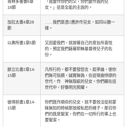
哥林多後書6章
「我要作你們的父，你們要作我的兒
18節
女。」這是全能的主說的。
加拉太書4章28
……我們是憑應許作兒女，如同以撒一
節
樣。
以弗所書1章5節
又因愛我們，就按著自己的意旨所喜悅
的，預定我們藉著耶穌基督得兒子的名
份。
腓立比書2章14-
凡所行的，都不要發怨言，起爭論，使你
15節
們無可指摘，誠實無偽，在這彎曲悖謬的
世代，作 神無瑕疵的兒女。你們顯在這
世代中，好像明光照耀。
彼得前書1章14-
你們既作順命的兒女，就不要效法從前蒙
15節
昧無知的時候那放縱私慾的樣子。那召你
們的既是聖潔，你們在一切所行的事上也
要聖潔。