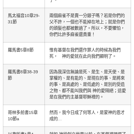
了。
馬太福音10章29-
兩個麻雀不是賣一分銀子嗎？若是你們的
31節
父不許，一個也不能掉在地上；就是你們
的頭髮也都被數過了。所以，不要懼怕，
你們比許多麻雀還貴重！
羅馬書5章8節
惟有基督在我們還作罪人的時候為我們
死， 神的愛就在此向我們顯明了。
羅馬書8章38-39
因為我深信無論是死、是生、是天使、是
節
掌權的、是有能的、是現在的事、是將來
的事、是高處的、是低處的、是別的受造
之物、都不能叫我們與 神的愛隔絕；這愛
是在我們的主基督耶穌裡的。
哥林多前書15章
然而，我今日成了何等人，是蒙神的恩才
10節a
成的…