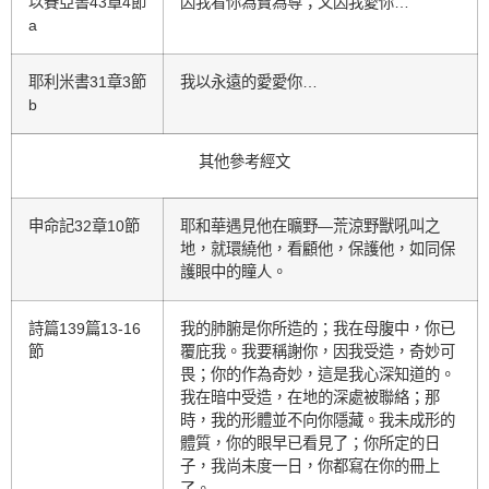
以賽亞書43章4節
因我看你為寶為尊；又因我愛你…
a
耶利米書31章3節
我以永遠的愛愛你…
b
其他參考經文
申命記32章10節
耶和華遇見他在曠野—荒涼野獸吼叫之
地，就環繞他，看顧他，保護他，如同保
護眼中的瞳人。
詩篇139篇13-16
我的肺腑是你所造的；我在母腹中，你已
節
覆庇我。我要稱謝你，因我受造，奇妙可
畏；你的作為奇妙，這是我心深知道的。
我在暗中受造，在地的深處被聯絡；那
時，我的形體並不向你隱藏。我未成形的
體質，你的眼早已看見了；你所定的日
子，我尚未度一日，你都寫在你的冊上