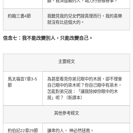
腳，救濟遭難的人，竭力行各樣善事。
約翰三書4節
我聽見我的兒女們按真理而行，我的喜樂
就沒有比這個大的。
信念七：我不能改變別人，只能改變自己。
主要經文
馬太福音7章3-5
為甚麼看見你弟兄眼中的木屑，卻不理會
節
自己眼中的梁木呢？你自己眼中有梁木，
怎能對弟兄說：「讓我除掉你眼中的木
屑」呢？（新譯本）
其他參考經文
約伯記22章29節
謙卑的人， 神必然拯救。