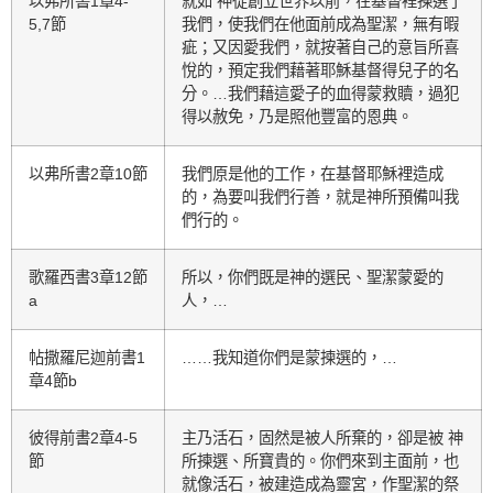
以弗所書1章4-
就如 神從創立世界以前，在基督裡揀選了
5,7節
我們，使我們在他面前成為聖潔，無有暇
疵；又因愛我們，就按著自己的意旨所喜
悅的，預定我們藉著耶穌基督得兒子的名
分。…我們藉這愛子的血得蒙救贖，過犯
得以赦免，乃是照他豐富的恩典。
以弗所書2章10節
我們原是他的工作，在基督耶穌裡造成
的，為要叫我們行善，就是神所預備叫我
們行的。
歌羅西書3章12節
所以，你們既是神的選民、聖潔蒙愛的
a
人，…
帖撒羅尼迦前書1
……我知道你們是蒙揀選的，…
章4節b
彼得前書2章4-5
主乃活石，固然是被人所棄的，卻是被 神
節
所揀選、所寶貴的。你們來到主面前，也
就像活石，被建造成為靈宮，作聖潔的祭