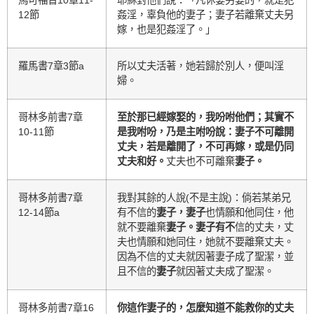
馬可福音10章11-
耶穌對他們說：「凡休妻另娶的，就是犯
12節
姦淫，辜負他的妻子；妻子若離棄丈夫另
嫁，也是犯姦淫了。」
羅馬書7章3節a
所以丈夫活著，她若歸於別人，便叫淫
婦。
哥林多前書7章
至於那已經嫁娶的，我吩咐他們；其實不
10-11節
是我咐吩，乃是主咐吩說：妻子不可離開
丈夫，若是離開了，不可再嫁，或是仍同
丈夫和好。
丈夫也不可離棄
妻子。
哥林多前書7章
我對其餘的人說(不是主說)：倘若某弟兄
12-14節a
有不信的
妻子，妻子
也情願和他同住，他
就不要離棄
妻子。妻子有不
信的丈夫，丈
夫也情願和她同住，她就不要離棄丈夫。
因為不信的丈夫就因著妻子成了聖潔，並
且不信的
妻子
就因著丈夫成了聖潔。
哥林多前書7章16
你這作妻子的，怎麼知道不能救你的丈夫