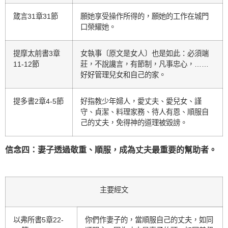
箴言31章31節
願她享受操作所得的，願她的工作在城門
口榮耀她。
提摩太前書3章
女執事〔原文是女人〕也是如此：必須端
11-12節
莊，不說讒言，有節制，凡事忠心，……
好好管理兒女和自己的家。
提多書2章4-5節
好指教少年婦人，愛丈夫、愛兒女、謹
守、貞潔、料理家務、待人有恩、順服自
己的丈夫，免得神的道理被毀謗。
信念四：妻子透過敬重、順服，成為丈夫最重要的幫助者。
主要經文
以弗所書5章22-
你們作妻子的，當順服自己的丈夫，如同