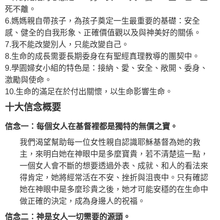
死不離。
6.媽媽親自帶孩子，為孩子奠定一生最重要的基礎：安全
感、健全的自我形象、正確價值觀以及與神美好的關係。
7.我不能改變別人，只能改變自己。
8.生命的成長需要長期委身在有聖經真理教導的團契中。
9.學園婦女小組的特色是：接納、愛、安全、敞開、委身、
激勵與使命。
10.生命的滿足在於付出關懷，以生命影響生命。
十大信念概要
信念一：每個女人在基督裡都是獨特的無價之寶。
我們渴望幫助每一位女性親自認識耶穌基督為她的救
主，來明白她在神眼中是多麼寶貴，若不清楚這一點，
一個女人會不斷的想要透過外表、成就、和人的看法來
得肯定，她將經常活在不安、挫折與沮喪中。只有確認
她在神眼中是多麼珍貴之後，她才可能安穩的在生命中
做正確的決定，成為身邊人的祝福。
信念二：神是女人一切需要的源頭。