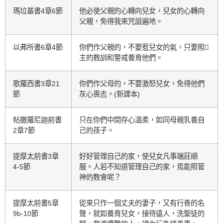
瑪垃基書4章6節
他必使父親的心轉向兒女，兒女的心轉向
父親，免得我來咒詛遍地。
以弗所書6章4節
你們作父親的，不要惹兒女的氣，只要照
主的教訓和警戒養育他們。
歌羅西書3章21
你們作父母的，不要激怒兒女，免得他們
節
灰心喪志。(新譯本)
帖撒羅尼迦前書
只在你們中間存心溫柔，如同母親乳養自
2章7節
己的孩子。
提摩太前書3章
好好管理自己的家，使兒女凡事端莊順
4-5節
服。人若不知道管理自己的家，焉能照管
神的教會呢？
提摩太前書5章
從來只作一個丈夫的妻子，又有行善的名
9b-10節
聲，就如養育兒女，接待遠人，洗聖徒的