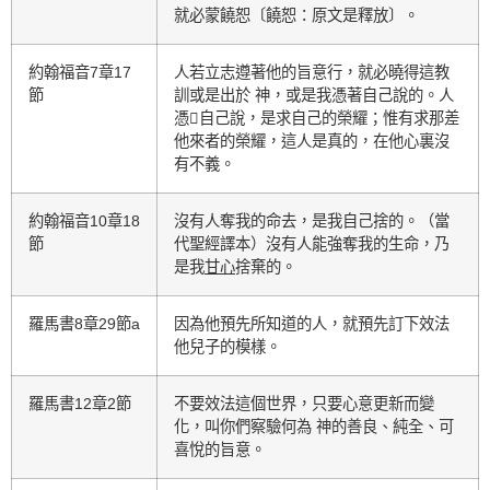
就必蒙饒恕〔饒恕：原文是釋放〕。
約翰福音7章17
人若立志遵著他的旨意行，就必曉得這教
節
訓或是出於 神，或是我憑著自己說的。人
憑自己說，是求自己的榮耀；惟有求那差
他來者的榮耀，這人是真的，在他心裏沒
有不義。
約翰福音10章18
沒有人奪我的命去，是我自己捨的。（當
節
代聖經譯本）沒有人能強奪我的生命，乃
是我
甘心
捨棄的。
羅馬書8章29節a
因為他預先所知道的人，就預先訂下效法
他兒子的模樣。
羅馬書12章2節
不要效法這個世界，只要心意更新而變
化，叫你們察驗何為 神的善良、純全、可
喜悅的旨意。