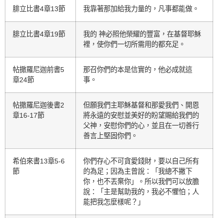
腓立比書4章13節
我靠著那加給我力量的，凡事都能做。
腓立比書4章19節
我的 神必照他榮耀的豐富，在基督耶穌
裡，使你們一切所需用的都充足。
帖撒羅尼迦前書5
那召你們的本是信實的，他必成就這
章24節
事。
帖撒羅尼迦後書2
但願我們主耶穌基督和那愛我們、開恩
章16-17節
將永遠的安慰並美好的盼望賜給我們的
父神，安慰你們的心，並且在一切善行
善言上堅固你們。
希伯來書13章5-6
你們存心不可貪愛錢財，要以自己所有
節
的為足；因為主曾說：「我總不撇下
你，也不丟棄你」。所以我們可以放膽
說：「主是幫助我的，我必不懼怕；人
能把我怎麼樣呢？」