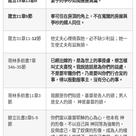
箴言19章13節b
妻子的爭吵如雨連連滴漏。
箴言21章9節
寧可住在房頂的角上，不在寬闊的房屋與
爭吵的婦人同住。
箴言31章11-
12
節
他丈夫心裡倚靠她，必不缺少利益；她一
生使丈夫有益無損。
哥林多前書7章
已經出嫁的，是為世上的事掛慮，想怎樣
34b-35節
叫丈夫喜悅。我說這話是為你們的益處，
不是要牢籠你們，乃是要叫你們行合宜的
事，得以殷勤服事主，沒有分心的事。
哥林多前書11章3
我願意你們知道，基督是各人的頭；男人
節
是女人的頭， 神是基督的頭。
腓立比書2章5-9
你們當以基督耶穌的心為心，他本有 神
節
的形像，不以自己與 神同等為強奪的，
反倒虛己，取了奴僕的形像，成為人的樣