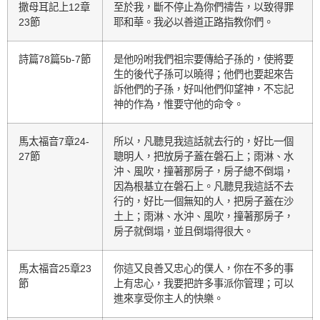
撒母耳記上12章
至於我，斷不停止為你們禱告，以致得罪
23節
耶和華。我必以善道正路指教你們。
詩篇78篇5b-7節
是他吩咐我們祖宗要傳給子孫的，使將要
生的後代子孫可以曉得；他們也要起來告
訴他們的子孫，好叫他們仰望神，不忘記
神的作為，惟要守他的命令。
馬太福音7章24-
所以，凡聽見我這話就去行的，好比一個
27節
聰明人，把放房子蓋在磐石上；雨淋、水
沖、風吹，撞著那房子，房子總不倒塌，
因為根基立在磐石上。凡聽見我這話不去
行的，好比一個無知的人，把房子蓋在沙
土上；雨淋、水沖、風吹，撞著那房子，
房子就倒塌，並且倒塌得很大。
馬太福音25章23
你這又良善又忠心的僕人，你在不多的事
節
上有忠心，我要把許多事派你管理；可以
進來享受你主人的快樂。