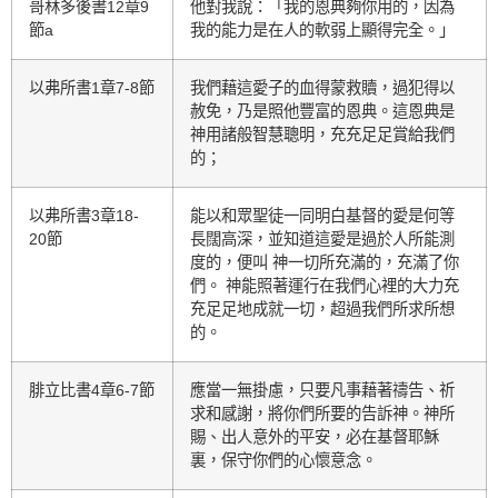
哥林多後書12章9
他對我說：「我的恩典夠你用的，因為
節a
我的能力是在人的軟弱上顯得完全。」
以弗所書1章7-8節
我們藉這愛子的血得蒙救贖，過犯得以
赦免，乃是照他豐富的恩典。這恩典是
神用諸般智慧聰明，充充足足賞給我們
的；
以弗所書3章18-
能以和眾聖徒一同明白基督的愛是何等
20節
長闊高深，並知道這愛是過於人所能測
度的，便叫 神一切所充滿的，充滿了你
們。 神能照著運行在我們心裡的大力充
充足足地成就一切，超過我們所求所想
的。
腓立比書4章6-7節
應當一無掛慮，只要凡事藉著禱告、祈
求和感謝，將你們所要的告訴神。神所
賜、出人意外的平安，必在基督耶穌
裏，保守你們的心懷意念。