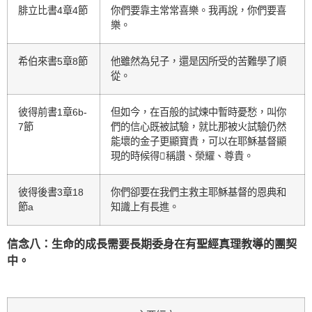
腓立比書4章4節
你們要靠主常常喜樂。我再說，你們要喜
樂。
希伯來書5章8節
他雖然為兒子，還是因所受的苦難學了順
從。
彼得前書1章6b-
但如今，在百般的試煉中暫時憂愁，叫你
7節
們的信心既被試驗，就比那被火試驗仍然
能壞的金子更顯寶貴，可以在耶穌基督顯
現的時候得稱讚、榮耀、尊貴。
彼得後書3章18
你們卻要在我們主救主耶穌基督的恩典和
節a
知識上有長進。
信念八：生命的成長需要長期委身在有聖經真理教導的團契
中。