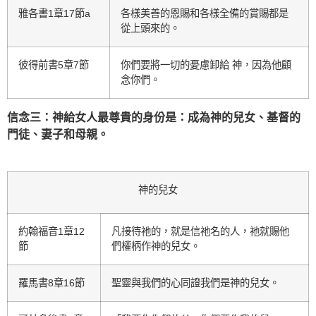
雅各書1章17節a
各樣美善的恩賜和各樣全備的賞賜都是
從上頭來的。
彼得前書5章7節
你們要將一切的憂慮卸給 神，因為他顧
念你們。
信念三：神給女人最尊貴的身份是：
成為神的兒女、基督的
門徒、妻子和母親。
神的兒女
約翰福音1章12
凡接待祂的，就是信祂名的人，祂就賜他
節
們權柄作神的兒女。
羅馬書8章16節
聖靈與我們的心同證我們是神的兒女。