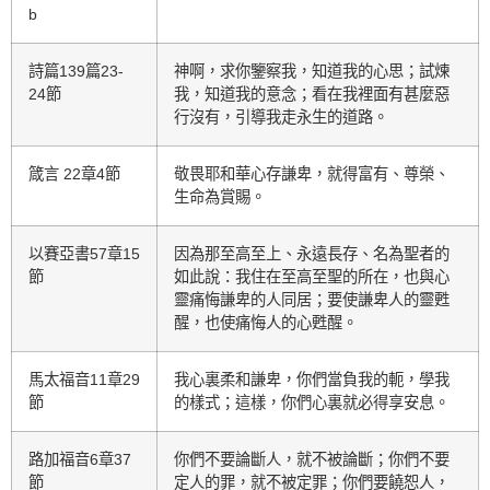
b
詩篇139篇23-
神啊，求你鑒察我，知道我的心思；試煉
24節
我，知道我的意念；看在我裡面有甚麼惡
行沒有，引導我走永生的道路。
箴言 22章4節
敬畏耶和華心存謙卑，就得富有、尊榮、
生命為賞賜。
以賽亞書57章15
因為那至高至上、永遠長存、名為聖者的
節
如此說：我住在至高至聖的所在，也與心
靈痛悔謙卑的人同居；要使謙卑人的靈甦
醒，也使痛悔人的心甦醒。
馬太福音11章29
我心裏柔和謙卑，你們當負我的軛，學我
節
的樣式；這樣，你們心裏就必得享安息。
路加福音6章37
你們不要論斷人，就不被論斷；你們不要
節
定人的罪，就不被定罪；你們要饒恕人，