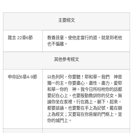
主要經文
箴言 22章6節
教養孩童，使他走當行的道，就是到老他
也不偏離。
其他參考經文
申命記6章4-9節
以色列阿，你要聽！耶和華－我們 神是
獨一的主。你要盡心、盡性、盡力、愛耶
和華－你的 神。我今日所吩咐你的話都
要記在心上，也要殷勤教訓你的兒女。無
論你坐在家裡，行在路上，躺下，起來，
都要談論。也要繫在手上為記號，戴在額
上為經文；又要寫在你房屋的門框上，並
你的城門上。