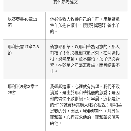
其他參考經文
以賽亞書40章11
他必像牧人牧養自己的羊群，用膀臂聚
節
集羊羔抱在懷中，慢慢引導那乳養小羊
的。
耶利米書17章7-8
倚靠耶和華、以耶和華為可靠的，那人
節
有福了！他必像樹栽於水旁，在河邊扎
根，炎熱來到，並不懼怕，葉子仍必青
翠，在乾旱之年毫無掛慮，而且結果不
止。
耶利米哀歌3章21-
我想起這事，心裡就有指望。我們不致
25節
消滅，是出於耶和華諸般的慈愛；是因
他的憐憫不致斷絕。每早晨，這都是新
的;你的誠實極其廣大!我心裡說：耶和華
是我的分，因此，我要仰望他。凡等候
耶和華，心裡尋求他的，耶和華必施恩
給他。