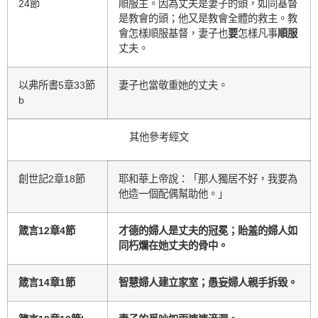
24節
順服主。因為丈夫是妻子的頭，如同基督
是教會的頭；他又是教會全體的救主。教
會怎樣順服基督，妻子也
要
怎樣凡事
順服
丈夫。
以弗所書5章33節
妻子也當敬重她的丈夫。
b
其他參考經文
創世記2章18節
耶和華上帝說：「那人獨居不好，我要為
他造一個配偶幫助他。」
箴言12章4節
才德的婦人是丈夫的冠冕；貽羞的婦人如
同朽爛在她丈夫的骨中。
箴言14章1節
智慧婦人建立家室；愚妄婦人親手拆毀。