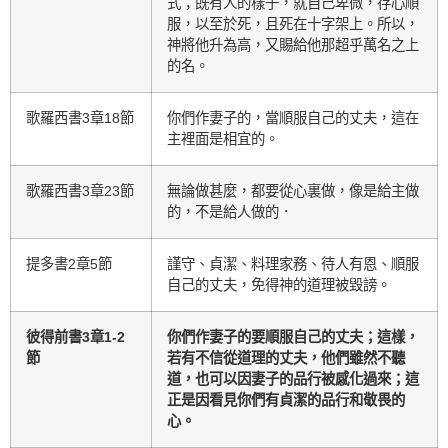
式；既有人的樣子，就自己卑微，存心順
服，以至於死，且死在十字架上。所以，
神將他升為高，又賜給他那超乎萬名之上
的名。
歌羅西書3章18節
你們作妻子的，當順服自己的丈夫，這在
主裡面是相宜的。
歌羅西書3章23節
無論做甚麼，都要從心裏做，像是給主做
的，不是給人做的．
提多書2章5節
謹守、貞潔、料理家務、待人有恩、順服
自己的丈夫，免得神的道理被毀謗。
彼得前書3章1-2
你們作妻子的要順服自己的丈夫；這樣，
節
若有不信從道理的丈夫，他們雖然不聽
道，也可以因妻子的品行被感化過來；這
正是因看見你們有貞潔的品行和敬畏的
心。