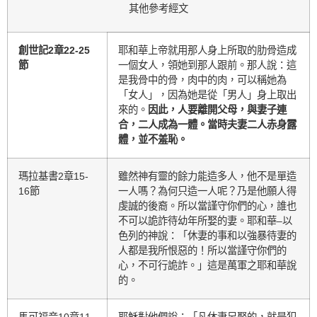
其他參考經文
創世記2章22-25
耶和華上帝就用那人身上所取的肋骨造成
節
一個女人，領她到那人跟前。那人說：這
是我骨中的骨，肉中的肉，可以稱她為
「女人」，因為她是從「男人」身上取出
來的。
因此，人要離開父母，與妻子連
合，二人成為一體。當時夫妻二人赤身露
體，並不羞恥。
瑪拉基書2章15-
雖然神有靈的餘力能造多人，他不是單造
16節
一人嗎？為何只造一人呢？乃是他願人得
虔誠的後裔。所以當謹守你們的心，誰也
不可以詭詐待幼年所娶的妻。耶和華–以
色列的神說：「休妻的事和以強暴待妻的
人都是我所恨惡的！所以當謹守你們的
心，不可行詭詐。」這是萬軍之耶和華說
的。