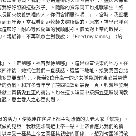
黏著短宣隊員，我們全隊為這樣的失喪哀傷不已。
馮
姊來探望
幫我好好照顧這些孩子」。隨隊的資深同工也挑戰學生「將
人長期來牧養這裡的人，你們會順服神嗎…」。當時，我壓根
直到五年後，當我看到
范
牧師夫婦所做的，原來，神早已呼召
我這麼好，耐心等候糊塗的我順服祢。懷著對上帝的敬畏之
親近神，不再疏忽主對我說：「Feed my lambs」（約
」、「走到哪，福音就傳到哪」，這是短宣快樂的地方。在
談四律後，她抓住我們一直談話，還留下地址、接受我回台北
多需要支持….。陪著2位升高一的少女隊員到
竹東
麥當勞傳
走的勇氣，和許多青年學子談四律談到最後一頁，興奮地發現
邊獻上真情愛
竹東
的禱告。也在這次短宣中接觸
竹東
區幾間教
度觀，愛主愛人之心更炙烈。
的活力，使我連在客運上都主動熱情的與老人家「攀談」。
夜做的見證，我就更想親近上帝一點。上帝會應允我們的禱
可以享受一種與上帝之間極其親密的關係」。想到
韓國
隊領敬