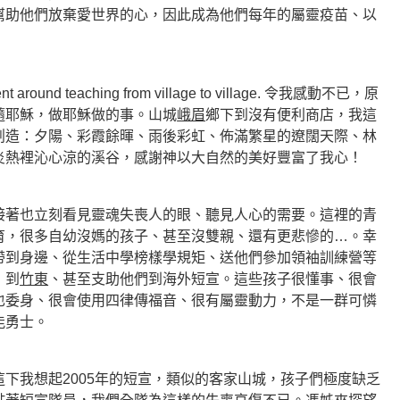
幫助他們放棄愛世界的心，因此成為他們每年的屬靈疫苗、以
nd teaching from village to village. 令我感動不已，原
隨耶穌，做耶穌做的事。山城
峨眉
鄉下到沒有便利商店，我這
創造：夕陽、彩霞餘暉、雨後彩虹、佈滿繁星的遼闊天際、林
炎熱裡沁心涼的溪谷，感謝神以大自然的美好豐富了我心！
著也立刻看見靈魂失喪人的眼、聽見人心的需要。這裡的青
育，很多自幼沒媽的孩子、甚至沒雙親、還有更悲慘的…。
幸
帶到身邊、從生活中學榜樣學規矩、送他們參加領袖訓練營等
」到
竹東
、甚至支助他們到海外短宣。這些孩子很懂事、很會
也委身、很會使用四律傳福音、很有屬靈動力，不是一群可憐
能勇士。
我想起2005年的短宣，類似的客家山城，孩子們極度缺乏