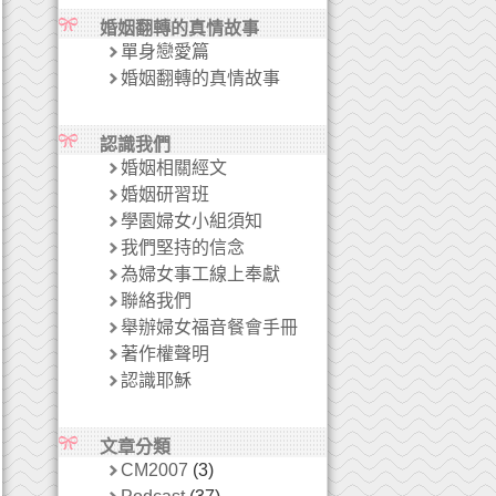
婚姻翻轉的真情故事
單身戀愛篇
婚姻翻轉的真情故事
認識我們
婚姻相關經文
婚姻研習班
學園婦女小組須知
我們堅持的信念
為婦女事工線上奉獻
聯絡我們
舉辦婦女福音餐會手冊
著作權聲明
認識耶穌
文章分類
CM2007
(3)