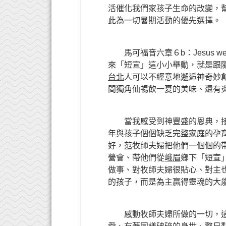
活催化我們家孩子生命的改變，
此為一切暑期活動的優先選擇。
馬可福音六章６b：Jesus went arou
來「短宣」這小小舉動，就是跟
台北
人可以不經意地邂逅神奇妙
間獨角仙暢飲一夏的美味、還有
當我感受到神豐盛的恩典，接
年與孩子個個缺乏完整家庭的孕
好，
范
牧師夫婦把他們一個個的
營會、帶他們從
峨眉
鄉下「短宣
做事、對牧師夫婦很貼心、對主
的孩子，而是為主贏得靈魂的大
感動牧師夫婦所做的一切，這下