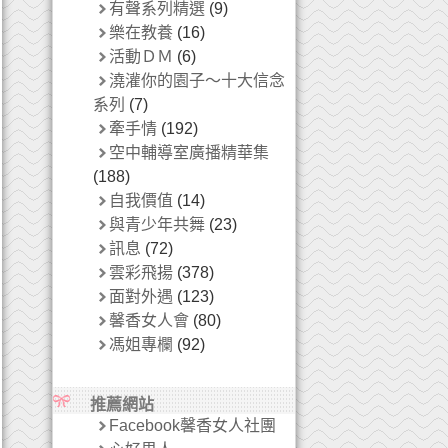
有聲系列精選
(9)
樂在教養
(16)
活動ＤＭ
(6)
澆灌你的園子～十大信念
系列
(7)
牽手情
(192)
空中輔導室廣播精華集
(188)
自我價值
(14)
與青少年共舞
(23)
訊息
(72)
雲彩飛揚
(378)
面對外遇
(123)
馨香女人會
(80)
馮姐專欄
(92)
推薦網站
Facebook馨香女人社團