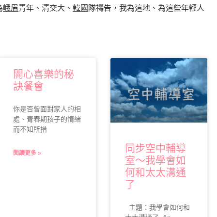
為
峨眉
青年、清交大、
韓國
隊禱告，我為這地、為這些年輕人
開心喜樂的秘
訣餐會
你是否曾面對家人的相
處、青春期孩子的情緒
而不知所措
同步空中輔導
閱讀更多 »
室～我學會如
何和太太溝通
了
主題：我學會如何和