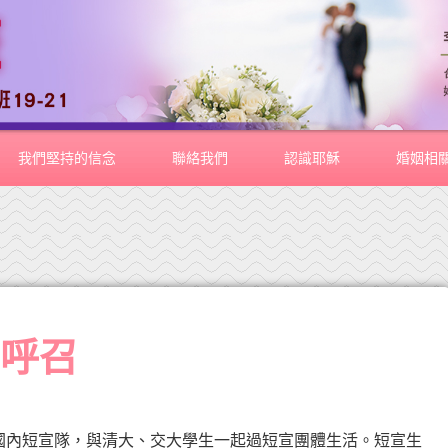
我們堅持的信念
聯絡我們
認識耶穌
婚姻相
已呼召
內短宣隊，與清大、交大學生一起過短宣團體生活。短宣生