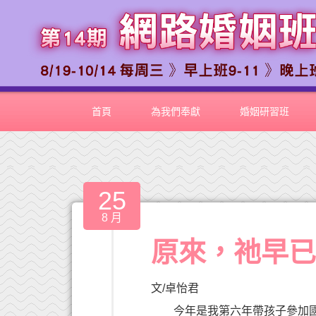
首頁
為我們奉獻
婚姻研習班
25
8 月
原來，祂早
文/卓怡君
今年是我第六年帶孩子參加國