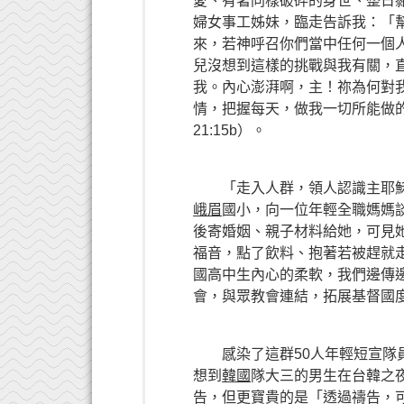
愛、有著同樣破碎的身世、整日
婦女事工姊妹，臨走告訴我：「
來，若神呼召你們當中任何一個
兒沒想到這樣的挑戰與我有關，
我。內心澎湃啊，主！祢為何對
情，把握每天，做我一切所能做的。
21:15b）。
「走入人群，領人認識主耶穌
峨眉
國小，向一位年輕全職媽媽
後寄婚姻、親子材料給她，可見她
福音，點了飲料、抱著若被趕就
國高中生內心的柔軟，我們邊傳
會，與眾教會連結，拓展基督國
感染了這群50人年輕短宣隊員
想到
韓國
隊大三的男生在台韓之
告，但更寶貴的是「透過禱告，