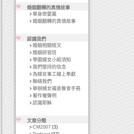
婚姻翻轉的真情故事
單身戀愛篇
婚姻翻轉的真情故事
認識我們
婚姻相關經文
婚姻研習班
學園婦女小組須知
我們堅持的信念
為婦女事工線上奉獻
聯絡我們
舉辦婦女福音餐會手冊
著作權聲明
認識耶穌
文章分類
CM2007
(3)