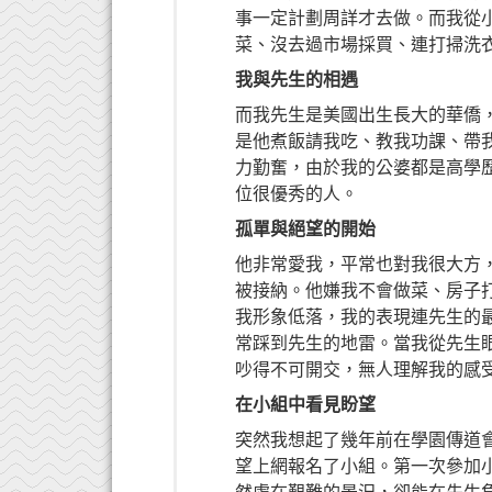
事一定計劃周詳才去做。而我從
菜、沒去過市場採買、連打掃洗
我與先生的相遇
而我先生是美國出生長大的華僑
是他煮飯請我吃、教我功課、帶
力勤奮，由於我的公婆都是高學
位很優秀的人。
孤單與絕望的開始
他非常愛我，平常也對我很大方
被接納。他嫌我不會做菜、房子
我形象低落，我的表現連先生的
常踩到先生的地雷。當我從先生
吵得不可開交，無人理解我的感
在小組中看見盼望
突然我想起了幾年前在學園傳道
望上網報名了小組。第一次參加