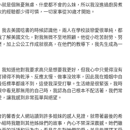
小就是個無憂無慮、什麼都不會的么妹，所以我沒進過廚房煮
衣的經驗都少得可憐，一切家事從30歲才開始。
，我去美國唸書的時候認識他，兩人在學校談戀愛很單純，都
我了解美國文化，對我無微不至地照顧。他從小吃苦耐勞、努
歷，加上公公工作成就很高，在他們的教導下，我先生成為一
，我知道他對我要求高只是想要我更好，但我心中只覺得沒有
打掃得不夠乾淨、反應太慢、做事沒效率，因此我在婚姻中自
最低標準都達不到，這使我深受打擊。生活總是很緊張，我時
眼中看見那無用的自己時，我認為自己根本不配活著，我們常
受，讓我感到非常孤單與絕望。
會的馨香女人網站讀到許多姐妹的感人見證，就帶著最後的希
小組時我聽到其他姊妹們的故事，內心不禁深深震撼。她們雖