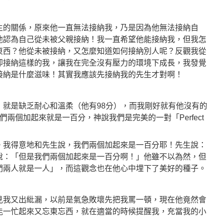
生的關係，原來他一直無法接納我，乃是因為他無法接納自
他認為自己從未被父親接納！我一直希望他能接納我，但我怎
東西？他從未被接納，又怎麼知道如何接納別人呢？反觀我從
卻接納這樣的我，讓我在完全沒有壓力的環境下成長，我發覺
接納是什麼滋味！其實我應該先接納我的先生才對啊！
，就是缺乏耐心和溫柔（他有98分），而我剛好就有他沒有的
兩個加起來就是一百分，神說我們是完美的一對「Perfect
。我得意地和先生說，我們兩個加起來是一百分耶！先生說：
說：「但是我們兩個加起來是一百分啊！」他雖不以為然，但
們兩人就是一人」，而這觀念也在他心中埋下了美好的種子。
見我又出紕漏，以前是氣急敗壞先把我罵一頓，現在他竟然會
能一忙起來又忘東忘西，就在適當的時候提醒我，充當我的小