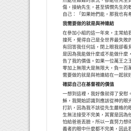
然處在艱難的景況，卻能在先生
傷，接納先生，甚至憐憫先生的
自己：「如果她們能，那我也有
我需要做的就是與神連結
在參加小組的這一年來，主常給
撞死，覺得自己是全世界最失敗
有回答我任何話，閉上眼我卻看
是因為我能做什麼或不能做什麼
告了我的價值。如果一位萬王之
零加上無限大是無限大，負一百
需要做的就是與祂連結在一起就
確認自己在基督裡的價值
一想到這裡，我好像就得了安慰
穌，我開始認識到應該從神的眼
打趴，因為我不該從先生嚴格的
生無法接受不完美，其實是因為
怕給爸爸丟臉，所以一直努力想
義者的眼中什麼都不完美，因此