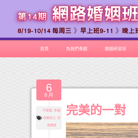
首頁
為我們奉獻
婚姻研習班
6
8 月
完美的一對
不受傷
,
幸福
,
改變自己
,
自
我價值