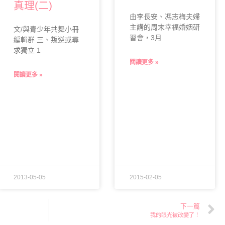
真理(二)
由李長安、馮志梅夫婦
主講的周末幸福婚姻研
文/與青少年共舞小冊
習會，3月
編輯群 三、叛逆或尋
求獨立 1
閱讀更多 »
閱讀更多 »
2013-05-05
2015-02-05
下一篇
我的眼光被改變了！