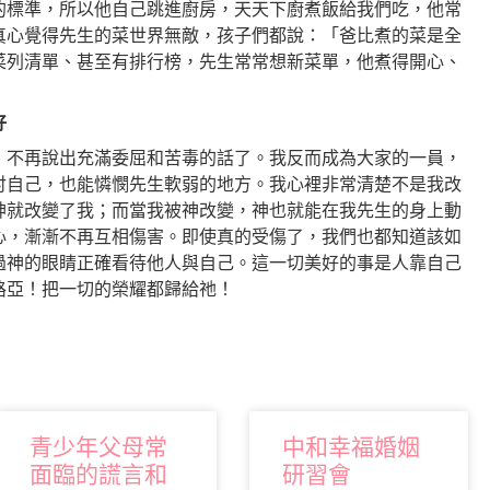
的標準，所以他自己跳進廚房，天天下廚煮飯給我們吃，他常
真心覺得先生的菜世界無敵，孩子們都說：「爸比煮的菜是全
菜列清單、甚至有排行榜，先生常常想新菜單，他煮得開心、
好
、不再說出充滿委屈和苦毒的話了。我反而成為大家的一員，
討自己，也能憐憫先生軟弱的地方。我心裡非常清楚不是我改
神就改變了我；而當我被神改變，神也就能在我先生的身上動
心，漸漸不再互相傷害。即使真的受傷了，我們也都知道該如
過神的眼睛正確看待他人與自己。這一切美好的事是人靠自己
路亞！把一切的榮耀都歸給祂！
青少年父母常
中和幸福婚姻
面臨的謊言和
研習會