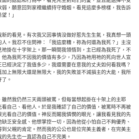
負面的話語和行為中，看見先生對她們的愛，並且能選擇不受
軟弱，願意回到家裡繼續持守婚姻。看見這麼多榜樣，我告訴
希望！」
我新的看見。有次我又因事情沒做好惹先生生氣，我真想一頭
的人。我忍不住問神：「我這麼糟，祢為何還為我死？」主沒
見祂掛在十字架上。那一瞬間我領悟到，主已經為我死了，不
，他為我死不因我的價值有多少，乃因為祂用祂的死向世人宣
王已經決定了我值多少，我還需要在意我的丈夫如何看我嗎？
萬加上無限大還是無限大，我的失敗並不減損主的大能，我所
好了。
。雖然我仍然三天兩頭被罵，但每當想起掛在十架上的主耶
光看自己、看他人。於是我確認了自己的價值，被罵時不再被
眼光看自己的價值。神反而賜我憐憫的眼光，讓我看見我的先
他缺乏安全感、他想掌控一切，因為他從小怕自己不夠優秀、
得到父親的肯定。然而我的公公也是位完美主義者，在完美主
我的先生也一直認為自己不完美。