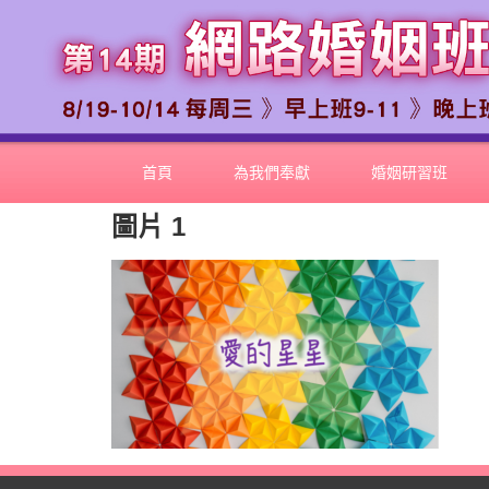
首頁
為我們奉獻
婚姻研習班
圖片 1