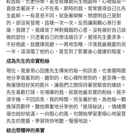
較放鬆、也更快樂。甚至就連跟先生相處時，心裡還是一
直掛念著孩子，心不在焉。那時的我，常常覺得自己比先
生能幹。一有意見不同，就急著辯解、想證明自己是對
的。卻沒有發現，這樣一次一次，反而讓兩顆心漸行漸
遠。我錯了。我違背了神對婚姻的心意，沒有做好自己該
做的部份。只憑著自己的想法過日子，覺得先生要求多、
不好相處，就選擇逃避。一再地忽略、冷落我最親愛的另
一半，深深傷了他的心，甚至到了影響身心健康的程度。
成為先生的忠實粉絲
現在，我會用心回應先生傳來的每一則訊息，也會隨時跟
他分享我看到的、聽到的、和心裡所想到的，甚至傳一些
無厘頭但好笑的膨片，讓我們之間保持著很緊密的連結。
先生喜歡打球，在場邊的我，就是他最忠實的粉絲。我不
滑手機、不回訊息，我的時間，完全屬於他。為他每一顆
進球而歡呼，聽他興奮地分享他的「進球秘訣」，情緒價
值也給好給滿。一向粗心的我，也開始學習更細心地留意
先生的需要，學習快快地聽，慢慢地說。
結出榮耀神的果實