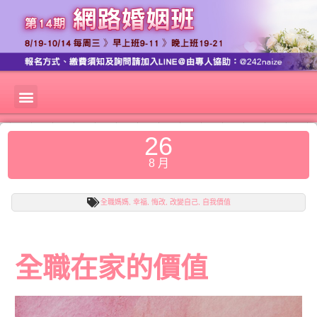
26
8 月
全職媽媽
,
幸福
,
悔改
,
改變自己
,
自我價值
全職在家的價值