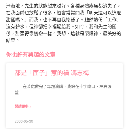
漸漸地，先生的狀態越來越好。各種身體疼痛都消失了，
在我面前也放鬆了很多，還會常常問我「明天還可以這麽
甜蜜嗎？」而我，也不再自我懷疑了。雖然這份「工作」
沒有薪水，但神卻把幸福賜給我。如今，我和先生的關
係，甜蜜得像初戀一樣。我想，這就是榮耀神，最美好的
結果。
你也許有興趣的文章
都是「面子」惹的禍 馮志梅
在某處做完了專題演講，我站在十字路口，左右張
望
閱讀更多 »
2006-05-30