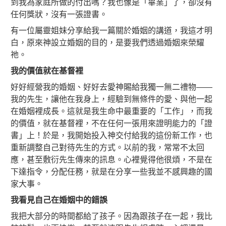
到我為家庭所做的付出嗎？我也像是「畢業」了，卻沒有
任何獎狀，沒有一張證書。
有一位屬靈姐妹分享給我一篇關於婚姻的講道，我這才明
白，原來神設立婚姻的目的，是要我們透過婚姻來榮耀
祂。
我的價值就在基督裡
好好經營我的婚姻、好好去愛神賜給我獨一無二禮物――
我的先生，讓他在我身上，經驗到無條件的愛、與他一起
在婚姻裡成長。這就是我生命中最重要的「工作」，而我
的價值，就在基督裡，不在任何一張用來證明能力的「證
書」上！於是，我開始投入神交付給我的這份新工作，也
重新調整自己對待先生的方式。以前的我，常常不太回
應，甚至敷衍先生傳來的訊息。心裡覺得他很煩，不是在
下達指令，分配任務，就是在分享一些我並不感興趣的國
家大事。
我看見自己在婚姻中的錯誤
我把大部分的時間都給了孩子。因為跟孩子在一起，我比