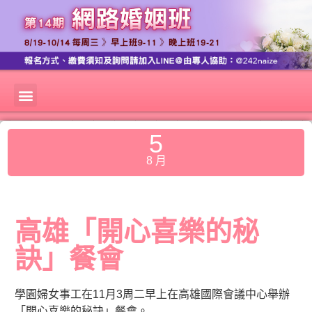
5
8 月
高雄「開心喜樂的秘
訣」餐會
學園婦女事工在11月3周二早上在高雄國際會議中心舉辦
「
開心喜樂的秘訣」餐會。