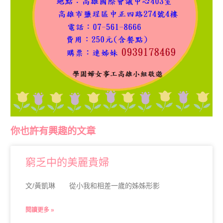
你也許有興趣的文章
窮乏中的美麗貴婦
文/黃凱琳 從小我和相差一歲的姊姊形影
閱讀更多 »