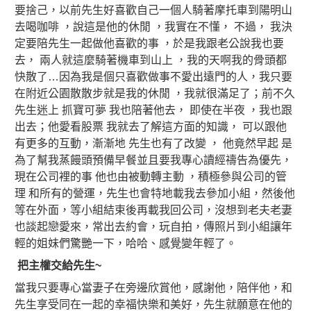
要捨己，以前先生好喜歡自己一個人騎著摩托車到陽明山
去喝咖啡 ，說這是他的休閒 ，我實在不懂， 不過， 我決
定要陪先生一起做他喜歡的事 ，於是我跟老公說我也要
去， 兩人就這麼騎著機車到山上 ，我的天啊我的骨頭都
快散了…因為我是個只喜歡做事不愛出遠門的人，我只要
在附近公園散散步就是我的休閒 ，我就很滿足了；前不久
先生迷上 抓寶可夢 我也陪著他去， 即使在半夜 ，我也跟
出去；他愛看股票 我就去了解這方面的知識， 可以跟他
有更多的互動，漸漸地 先生也有了改變 ， 他竟然早起 是
為了幫我蒸饅頭預備早餐並且要我專心讀經禱告為優先，
現在公司裡的事 他也由被動轉主動 ，積極參與公司的管
理 和所有的營運，先生也會特地載我去參加小組，然後他
等在外面，等小組結束後再載我回公司，沒想到老夫老妻
也談起戀愛來，常出去約會，玩自拍，傳照片到小組讓年
輕的姐妹們驚艷一下，哈哈、感覺變年輕了。
把主權交給先生~
當我只要專心當妻子在旁邊欣賞他，感謝他，陪伴他，和
先生享受同在一起的幸福快樂和美好，先生就願意在他的