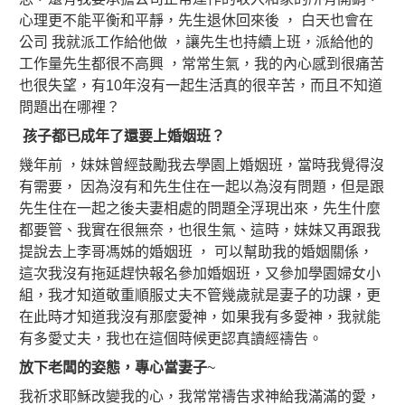
心理更不能平衡和平靜，先生退休回來後 ， 白天也會在
公司 我就派工作給他做 ，讓先生也持續上班，派給他的
工作量先生都很不高興 ，常常生氣，我的內心感到很痛苦
也很失望，有10年沒有一起生活真的很辛苦，而且不知道
問題出在哪裡？
孩子都已成年了還要上婚姻班？
幾年前 ，妹妹曾經鼓勵我去學園上婚姻班，當時我覺得沒
有需要， 因為沒有和先生住在一起以為沒有問題，但是跟
先生住在一起之後夫妻相處的問題全浮現出來，先生什麼
都要管、我實在很無奈，也很生氣、這時，妹妹又再跟我
提說去上李哥馮姊的婚姻班 ， 可以幫助我的婚姻關係，
這次我沒有拖延趕快報名參加婚姻班，又參加學園婦女小
組，我才知道敬重順服丈夫不管幾歲就是妻子的功課，更
在此時才知道我沒有那麼愛神，如果我有多愛神，我就能
有多愛丈夫，我也在這個時候更認真讀經禱告。
放下老闆的姿態，專心當妻子
~
我祈求耶穌改變我的心，我常常禱告求神給我滿滿的愛，