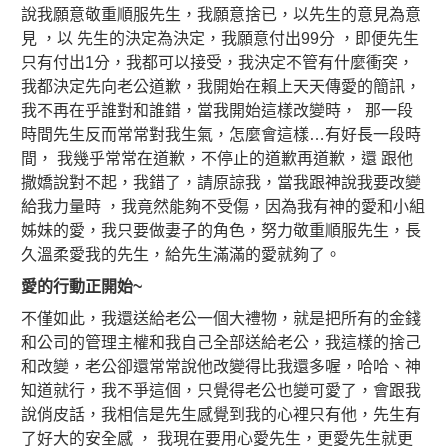
說我願意敬重順服先生，我願意捨已，以先生的意見為意
見 ，以 先生的決定為決定，我願意付出99分 ，即便先生
只有付出1分，我都可以接受，我決定不管有什麼衝突，
我都決定先向老公道歉，我開始在賴上天天傳愛的簡訊，
我不再在乎誰對和誰錯，當我開始這樣改變時， 那一段
時間先生反而常常對我生氣，怎麼會這樣…有好長一段時
間， 我幾乎常常在道歉，不停止的道歉再道歉，還 跟他
撒嬌說對不起，我錯了，請原諒我，當我跟神說我要改變
給我力量時 ，我竟然能夠不受傷，因為我有神的愛和小組
姊妹的愛，我只要做妻子的角色，努力敬重順服先生，長
久溫柔愛我的先生，給先生滿滿的愛就夠了。
愛的行動正開始~
不僅如此，我還送給老公一個大禮物，就是把所有的金錢
和公司的管理主權和我自己全部送給老公，我這樣的捨己
和改變，老公卻還常常說他改變得比我還多喔，哈哈、神
知道就行，我不爭這個，只覺得老公也變可愛了，會跟我
說俏皮話，我相信是先生感覺到我的心裡只有他，先生有
了好大的安全感 ， 我現在要用心愛先生，更愛先生就更