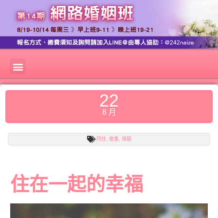
22
8 月
同住
,
敬重
,
順服
住在一起的幸福