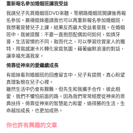
重新報名參加婚姻班讓我受益
我請兒子先買婚姻班DVD來聽，等網路婚姻班開課後再報
名參加。晨禱姐妹邀請我也可以再重新報名參加婚姻班，
我想著是替兒子上課，結果反而最大受益者是我。在婚姻
班中，我被提醒：不要一直抱怨配偶如何如何，如擠牙
膏，生活習慣的不同，取而代之，可以學習欣賞家人的獨
特，用寫感謝卡片轉化家庭氛圍，藉著幽默浪漫的對話，
讓幸福充滿我家。
倚靠從神來的愛繼續成長
有姐妹看到婚姻班的回應留言中，兒子有提問，真心盼望
真理紮根在兒子心裡。
雖然生活中仍會有艱難，但先生和我攜手合作，彼此相
愛，我們不懼怕前面的路，因為我們常常經歷從神來的恩
典扶持，倚靠從神來的智慧能力和愛，過得勝的生活，生
命越加成長，也更加成熟。
你也許有興趣的文章