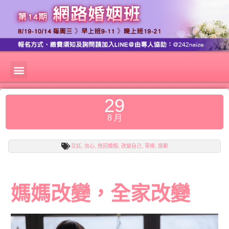
29
8 月
交託
,
信心
,
挽回婚姻
,
改變自己
,
等候
,
道歉
媽媽改變，全家改變