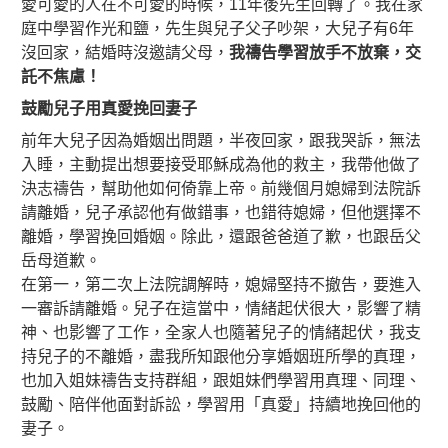
愛可愛的人在不可愛的時候，11年後先生回轉了。我在家
庭中學習作光和鹽，先生與兒子父子吵架，大兒子有6年
沒回家，結婚時沒邀請父母，
我禱告學習放手不放棄，交
託不焦慮！
鼓勵兒子用真愛挽回妻子
前年大兒子因為婚姻出問題，半夜回家，跟我哭訴，無法
入睡，主動提出想要接受耶穌成為他的救主，我帶他做了
決志禱告，幫助他如何倚靠上帝。前幾個月媳婦到法院訴
請離婚，兒子承認他有做錯事，也錯待媳婦，但他選擇不
離婚，學習挽回婚姻。除此，還跟爸爸道了歉，也跟岳父
岳母道歉。
在第一，第二次上法院調解時，媳婦堅持不撤告，要進入
一審訴請離婚。兒子在這當中，情緒起伏很大，影響了精
神、也影響了工作，全家人也隨著兒子的情緒起伏，我支
持兒子的不離婚，盡我所知跟他分享婚姻班所學的真理，
也加入姐妹禱告支持群組，跟姐妹們學習用真理、同理、
鼓勵、陪伴他面對訴訟，學習用「真愛」持續地挽回他的
妻子。