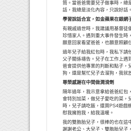
筒。當爸爸需要兒子做事時，總
話，我總是淡化內容，只說好話
學習說話合宜，如金蘋果在銀網
有親戚過世時，我建議用基督徒
珍惜家人。遇到重大事件發生時
願意回家看望爸爸，也願意照顧
過年兒子給我紅包時，我私下請
父子關係禱告。兒子在工作上遇
爸會提供他專業的判斷和點子，
狗，還是幫忙兒子去溜狗，我就
尊榮感謝在中間做潤滑劑
隔年過年，我示意拿給爸爸紅包
會特別加菜，做兒子愛吃的菜，
時，兒子請吃飯，還買PS4遊
慰我擁抱我，給我溫暖。
我的雙胞胎兒子，很棒的也在這
謝謝老公、大兒子、雙胞胎兒子