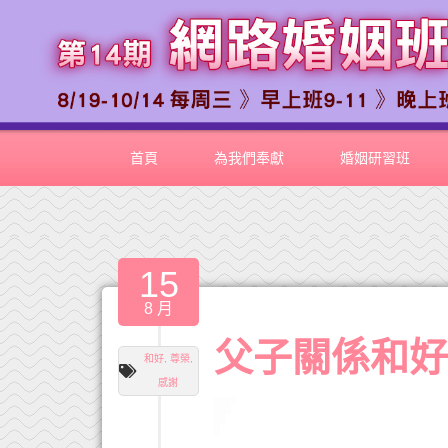
首頁
為我們奉獻
婚姻研習班
15
8 月
父子關係和
和好
,
尊榮
,
感謝