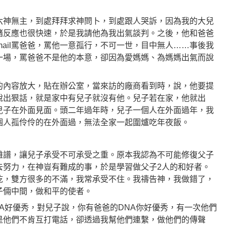
六神無主，到處拜拜求神問卜，到處跟人哭訴，因為我的大兒
緒反應也很快速，於是我請他為我出氣談判。之後，他和爸爸
mail罵爸爸，罵他一意孤行，不可一世，目中無人……事後我
一場，罵爸爸不是他的本意，卻因為愛媽媽、為媽媽出氣而說
的內容放大，貼在辦公室，當來訪的廠商看到時，說，他要提
說出狠話，就是家中有兒子就沒有他。兒子若在家，他就出
兒子在外面見面。頭二年過年時，兒子一個人在外面過年，我
個人孤伶伶的在外面過，無法全家一起圍爐吃年夜飯。
離譜，讓兒子承受不可承受之重。原本我認為不可能修復父子
去努力，在神豈有難成的事，於是學習做父子2人的和好者。
乾，雙方很多的不滿，我常承受不住。我禱告神，我做錯了，
子倆中間，做和平的使者。
A好優秀，對兒子說，你有爸爸的DNA你好優秀，有一次他們
是他們不肯互打電話，卻透過我幫他們連繫，做他們的傳聲