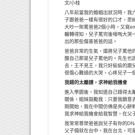
文/小桂
八年前當我的婚姻出狀況時，我
子跟爸爸一樣有很好的口才，思
大吵一架罵爸爸2個小時，又寫e
輾轉得知，兒子罵完後嚎啕大哭
出的那些傷害爸爸的話。
爸爸非常的生氣，還將兒子罵他
醒自己那是兒子罵他的。先生也
去，王不見王，我只好偷偷的跟
很傷心難過的大哭，心疼兒子一
我錯的太離譜，求神給我機會
進入學園後，我知道自己錯得太
關係，姐妹鼓勵我：只要我願意
剛開始，我在中間仿佛是夾心餅
我求神給我機會給我智慧，在父
我常常尊榮爸爸說兒子有你的DN
父子倆就在台中，我在台北，可