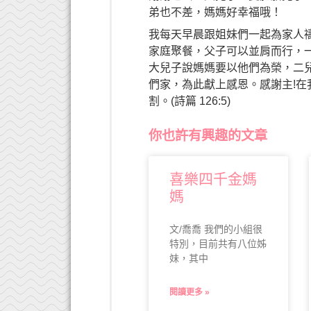
弟也不差，媽媽好幸福哦！
我每天早晨跟姐妹們一起為家人
家庭聚餐，父子可以並肩而行，
大兒子說媽媽要以他們為榮，二
們家，為此獻上感恩。感謝主!
割。(詩篇 126:5)
你也許有興趣的文章
喜樂四千金媽
媽
文/喬喬 我們的小組很
特別，目前共有八位姊
妹，其中
閱讀更多 »