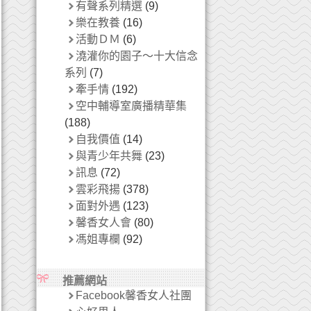
有聲系列精選
(9)
樂在教養
(16)
活動ＤＭ
(6)
澆灌你的園子～十大信念
系列
(7)
牽手情
(192)
空中輔導室廣播精華集
(188)
自我價值
(14)
與青少年共舞
(23)
訊息
(72)
雲彩飛揚
(378)
面對外遇
(123)
馨香女人會
(80)
馮姐專欄
(92)
推薦網站
Facebook馨香女人社團