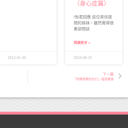
（身心症篇）
/怡君回應 這位來信提
問的姊妹，雖然覺得很
累卻問該
閱讀更多 »
2012-01-30
2024-08-15
下一篇
「快樂爸媽你也行」福音餐會