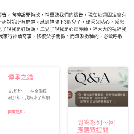
禱告，向神認罪悔改，神垂聽我們的禱告，現在每週固定會有
一起討論所有問題。感恩神賜下3個兒子，優秀又貼心，感恩
兒子說我是好媽媽，三兒子說我是心靈導師，神大大的祝福我
在我家行神蹟奇事，修復父子關係。而流淚撒種的，必歡呼收
傳承之鑰
文/盼盼 在金融風
暴那年，我結束了與朋
閱讀更多 »
問答系列～回
應聽眾提問