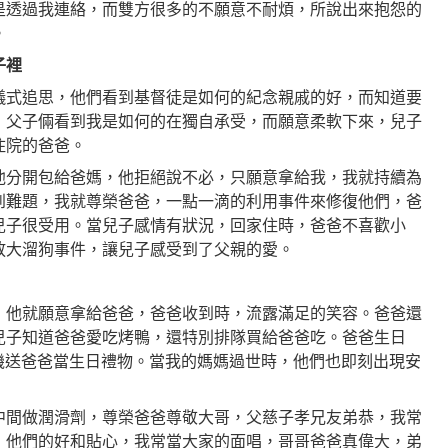
是透過我連絡，而雙方很多的不願意不耐煩，所說出來抱怨的
。
子裡
儀式追思，他們看到基督徒是如何的紀念親戚的好，而知道要
，父子倆看到我是如何的在獨自承受，而願意柔軟下來，兒子
住院的爸爸。
他分開包給爸媽，他拒絕說不必，只願意拿給我，我就持續為
到難題，我就尊榮爸爸，一點一滴的利用事件來修復他們，爸
兒子很受用。當兒子感情有狀況，回家住時，爸爸不喜歡小
放大溜狗事件，讓兒子感受到了父親的愛。
，他就願意拿給爸爸，爸爸收到時，流露滿足的笑容。爸爸還
兒子知道爸爸愛吃烤鴨，還特別排隊買給爸爸吃。爸爸生日
戲機送爸爸當生日禮物。當我的媽媽過世時，他們也即刻出現安
中間做潤滑劑，尊榮爸爸尊敬大哥，父慈子孝兄友弟恭，我常
，他們的好和貼心，我常當大家的面唱，哥哥爸爸真偉大，弟