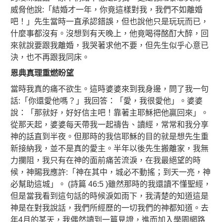
威脅他說:「結婚才一年，你竟這樣對我，我們不如離婚
吧！」先生當時一直承認錯誤，但也說他只是玩玩而已，
什麼事都沒有。沒想到有天晚上，他竟喝得酩酊大醉，回
來就說要跟我離婚，我哭著求他不要，但先生似乎心意已
決，也不再跟我同床。
恩典真理重燃盼望
當時我真的痛不欲生。這時婆婆來到我身邊，問了我一句
話:「你還愛他嗎？」我回答：「愛，我很愛他」。婆婆
說：「那就好，好好信主吧！靠著主耶穌把他贏回來」。
從那天起，婆婆每天帶我一起禱告、讀經，常常和我分享
神的話直到半夜。但那時的我信耶穌的目的就是想先生重
新接納我，並不是真的愛主。半年以後先生搬離家，我無
力攔阻，我只有在神的面前痛苦流淚，在我最絕望的時
候，神賜我應許:「神在其中，城必不動搖；到天一亮，神
必幫助這城」。 (詩篇 46:5 )雖然那時的我還讀不懂聖經，
但是當我看到這句話的時候淚如雨下，我清楚的知道這是
神是在對我說話，我們所經歷的一切我們的神都知道。去
年4月的某天，我偶然讀到一篇見證，進而加入學園網路