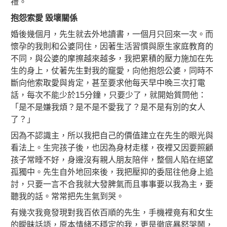
禮。
抱怨索愛
毀壞關係
婚後幾個月，先生就去外地讀書，一個月只回來一次。而
懷孕的我則和公婆同住，因著生活習慣與原生家庭教育的
不同，與公婆的摩擦越來越多，我把累積的壓力施加在先
生的身上，仗著先生對我的竉愛，向他抱怨公婆，同時不
斷向他索取愛與肯定，甚至要求他每天早中晚三次打電
話，每次不能少於15分鐘，只要少了，就開始質問他：
「是不是嫌我煩？是不是不愛我了？是不是有別的女人
了？」
因為不認識主，所以我把自己的價值建立在先生的眼光與
看法上。生完孩子後，也因為身材走樣，夜裡又因要照顧
孩子常睡不好，身邊沒有親人朋友陪伴，整個人陷在絕望
孤獨中。先生自外地回來後，我把壓抑的委屈往他身上追
討，只要一言不合我就大發脾氣而且事事要以我為主，要
聽我的話。常常把先生氣到哭。
有幾次我竟發現對我百依百順的先生，手機裡竟有和女生
的瞹眛話語，原本情緒不穩定的我，更是徹底暴怒哭鬧，