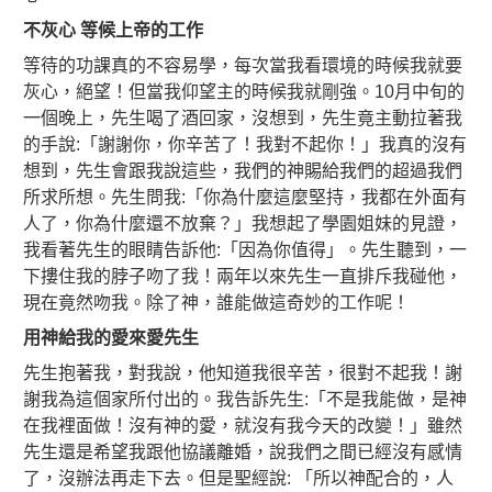
不灰心
等候上帝的工作
等待的功課真的不容易學，每次當我看環境的時候我就要
灰心，絕望！但當我仰望主的時候我就剛強。10月中旬的
一個晚上，先生喝了酒回家，沒想到，先生竟主動拉著我
的手說:「謝謝你，你辛苦了！我對不起你！」我真的沒有
想到，先生會跟我說這些，我們的神賜給我們的超過我們
所求所想。先生問我:「你為什麼這麼堅持，我都在外面有
人了，你為什麼還不放棄？」我想起了學園姐妹的見證，
我看著先生的眼睛告訴他:「因為你值得」。先生聽到，一
下摟住我的脖子吻了我！兩年以來先生一直排斥我碰他，
現在竟然吻我。除了神，誰能做這奇妙的工作呢！
用神給我的愛來愛先生
先生抱著我，對我說，他知道我很辛苦，很對不起我！謝
謝我為這個家所付出的。我告訴先生:「不是我能做，是神
在我裡面做！沒有神的愛，就沒有我今天的改變！」雖然
先生還是希望我跟他協議離婚，說我們之間已經沒有感情
了，沒辦法再走下去。但是聖經說: 「所以神配合的，人