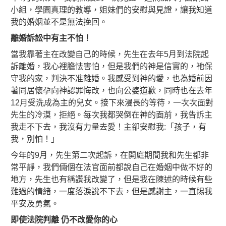
小組，學園真理的教導，姐妹們的安慰與見證，讓我知道
我的婚姻並不是無法挽回。
離婚訴訟中有主不怕！
當我靠著主在改變自己的時候，先生在去年5月到法院起
訴離婚，我心裡膽怯害怕，但是我們的神是信實的，祂保
守我的家，判決不准離婚。我感受到神的愛，也為婚前因
著同居懷孕向神認罪悔改，也向公婆道歉，同時也在去年
12月受洗成為主的兒女。接下來漫長的等待，一次次面對
先生的冷漠，拒絕。每次我都哭倒在神的面前，我告訴主
我走不下去，我沒有力量去愛！主卻安慰我:「孩子，有
我，別怕！」
今年的9月，先生第二次起訴，在開庭期間我和先生都非
常平靜，我們倆個在法官面前都說自己在婚姻中做不好的
地方，先生也有稱讚我改變了，但是我在陳述的時候有些
難過的情緒，一度落淚說不下去，但是感謝主，一直賜我
平安及勇氣。
即使法院判離
仍不改愛你的心