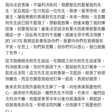
我向法官表達，不論判決如何，我都堅定的愛著我的先
生，並且我這一生只有這一位先生，我會一直等待他。感
謝主，讓我勇敢的表達對先生的愛。本來一開始，法官聽
到先生說已經不愛我了，想勸我放棄，但後來聽了我的陳
述後，就要我加油！最後法官說沒有重大因素導致要走離
婚這一步，因此再次宣判不准離。感謝主保守再次得勝！
[約 16:33] 我將這些事告訴你們，是要叫你們在我裡面有
平安。在世上，你們有苦難；但你們可以放心，我已經勝
了世界。」
這次我積極去和先生說話，在開庭之前也和先生話家常，
判決結束以後，恰好外面雨下大，我就給先生打著傘，一
起走出法院！這次先生並沒有像第一次起訴，結束了就很
快離去，而且也願意我給他打傘一起走，真是好感恩！
後來走到法院外面和先生聊了一會，向他表達我愛他的
心，請求他不再起訴，雖然先生不同意，也表示，雖然這
次判決不離，他還是會等半年以後分居滿兩年，再起訴，
但是我告訴先生，即使法院判離，也改變不了我愛他的
心。