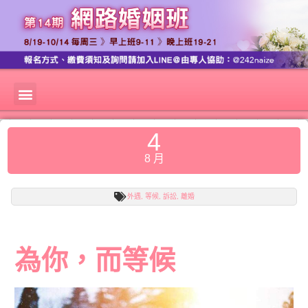
4
8 月
外遇
,
等候
,
訴訟
,
離婚
為你，而等候