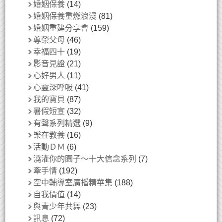
婚姻保養
(14)
婚姻保養重燃浪漫
(81)
婚姻重建分享會
(159)
尊榮父母
(46)
幸福四十
(19)
影音見證
(21)
心好男人
(11)
心靈深呼吸
(41)
我的寶貝
(87)
暑假短宣
(32)
有聲系列精選
(9)
樂在教養
(16)
活動ＤＭ
(6)
澆灌你的園子～十大信念系列
(7)
牽手情
(192)
空中輔導室廣播精華集
(188)
自我價值
(14)
與青少年共舞
(23)
訊息
(72)