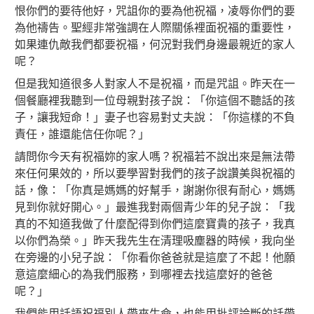
恨你們的要待他好，咒詛你的要為他祝福，凌辱你們的要
為他禱告。聖經非常強調在人際關係裡面祝福的重要性，
如果連仇敵我們都要祝福，何況對我們身邊最親近的家人
呢？
但是我知道很多人對家人不是祝福，而是咒詛。昨天在一
個餐廳裡我聽到一位母親對孩子說：「你這個不聽話的孩
子，讓我短命！」妻子也容易對丈夫說：「你這樣的不負
責任，誰還能信任你呢？」
請問你今天有祝福妳的家人嗎？祝福若不說出來是無法帶
來任何果效的，所以要學習對我們的孩子說讚美與祝福的
話，像：「你真是媽媽的好幫手，謝謝你很有耐心，媽媽
見到你就好開心。」最進我對兩個青少年的兒子說：「我
真的不知道我做了什麼配得到你們這麼寶貴的孩子，我真
以你們為榮。」昨天我先生在清理吸塵器的時候，我向坐
在旁邊的小兒子說：「你看你爸爸就是這麼了不起！他願
意這麼細心的為我們服務，到哪裡去找這麼好的爸爸
呢？」
我們能用話語祝福別人帶來生命，也能用批評論斷的話帶