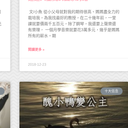
同
文/小魚 從小父母就對我的期待很高。媽媽盡全力的
栽培我，為我找最好的教授，在二十幾年前，一堂
光
課就要價兩千五百元，除了鋼琴，我還要上聲樂還
有樂理， 一個月學音樂就要花3萬多元，幾乎是媽媽
所有的薪水。期
閱讀更多 »
2018-12-23
念
十大信念