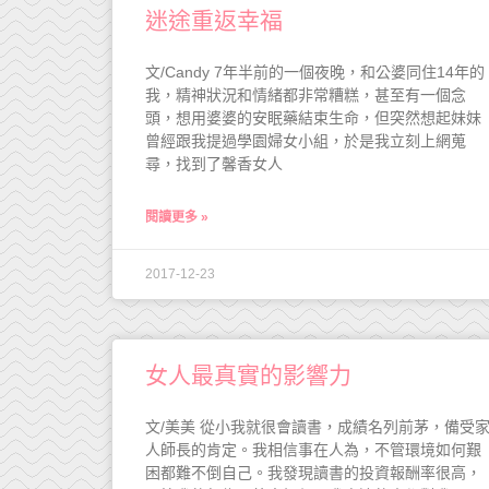
迷途重返幸福
文/Candy 7年半前的一個夜晚，和公婆同住14年的
我，精神狀況和情緒都非常糟糕，甚至有一個念
頭，想用婆婆的安眠藥結束生命，但突然想起妹妹
曾經跟我提過學園婦女小組，於是我立刻上網蒐
尋，找到了馨香女人
閱讀更多 »
2017-12-23
女人最真實的影響力
文/美美 從小我就很會讀書，成績名列前茅，備受
人師長的肯定。我相信事在人為，不管環境如何艱
困都難不倒自己。我發現讀書的投資報酬率很高，