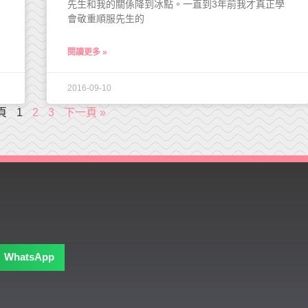
先生和我的關係降到冰點。一直到3年前我才真正學
會敬重順服先生的
閱讀更多 »
2016-09-10
頁
1
2
3
下一頁 »
WhatsApp