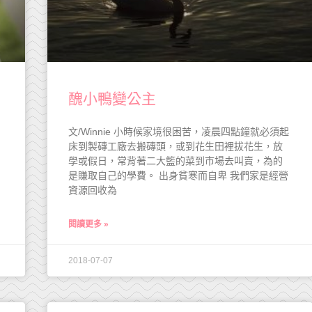
醜小鴨變公主
文/Winnie 小時候家境很困苦，凌晨四點鐘就必須起
床到製磚工廠去搬磚頭，或到花生田裡拔花生，放
學或假日，常背著二大籃的菜到市場去叫賣，為的
是賺取自己的學費。 出身貧寒而自卑 我們家是經營
資源回收為
閱讀更多 »
2018-07-07