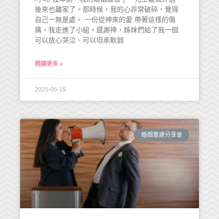
後來也離家了。那時候，我的心非常破碎，覺得
自己一無是處。 一份從神來的愛 帶著這樣的傷
痛，我走進了小組。感謝神，姊妹們給了我一個
可以放心哭泣、可以坦承軟弱
閱讀更多 »
2025-06-19
婚姻重建分享會