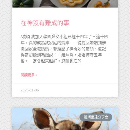
在神沒有難成的事
/曉穎 我加入學園婦女小組已經十四年了。這十四
年，真的成為我家庭的寶庫——從挽回婚姻到辭
職回家全職媽媽，都經歷了神奇妙的帶領。還記
得當初聽到馮姐說：「姐妹啊，婚姻持守五年
後，一定會越來越好。忍耐到底的
閱讀更多 »
2025-11-06
婚姻重建分享會