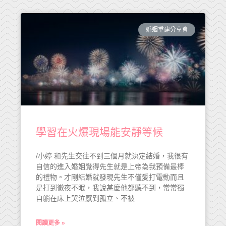
婚姻重建分享會
學習在火爆現場能安靜等候
/小婷 和先生交往不到三個月就決定結婚，我很有
自信的進入婚姻覺得先生就是上帝為我預備最棒
的禮物。才剛結婚就發現先生不僅愛打電動而且
是打到徹夜不眠，我說甚麼他都聽不到，常常獨
自躺在床上哭泣感到孤立、不被
閱讀更多 »