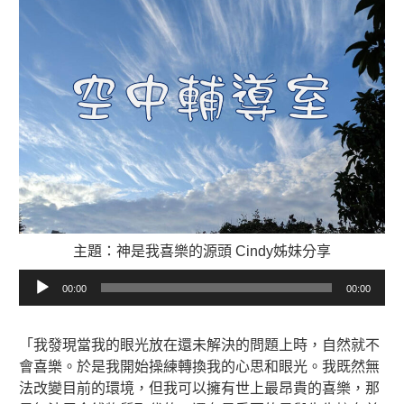
主題：神是我喜樂的源頭 Cindy姊妹分享
音
00:00
00:00
訊
播
放
「我發現當我的眼光放在還未解決的問題上時，自然就不
器
會喜樂。於是我開始操練轉換我的心思和眼光。我既然無
法改變目前的環境，但我可以擁有世上最昂貴的喜樂，那