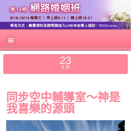
23
8 月
同步空中輔導室～神是
我喜樂的源頭