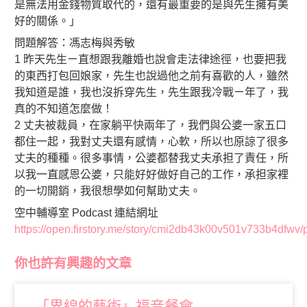
是無法用金錢物質取代的，還有最重要的是與先生擁有美
好的關係。」
問題解答：馮志梅與秀敏
1 昨天先生ㄧ直想跟我離婚也說會走法律途徑，也要把我
的東西打包回娘家，先生也說過他之前有喜歡的人，雖然
我知道是誰，我也沒拆穿先生，先生跟我冷戰ㄧ年了，我
真的不知道怎麼做！
2 丈夫被裁員，在家躺平快兩年了，我們與公婆一家五口
都住一起，我對丈夫還有感情，心軟，所以也原諒了很多
丈夫的種種。很多事情，公婆都替我丈夫承担了責任，所
以我一直感恩公婆，只能好好做好自己的工作，承担家裡
的一切開銷，我很想學如何幫助丈夫。
空中輔導室 Podcast 連結網址
https://open.firstory.me/story/cmi2db43k00v501v733b4dfwv/
你也許有興趣的文章
「界線的藝術」福音餐會