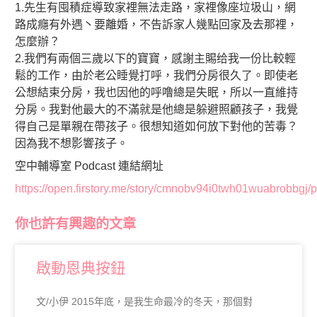
1.先生有囤積症導致家裡無法走路，家裡像座垃圾山，網
路成癮有外遇丶要離婚，不告訴家人幾點回家及去那裡，
怎麼辦？
2.我們有兩個三歲以下的寶寶，感謝主賜给我一份比較輕
鬆的工作，由於老公睡覺打呼，我們分房很久了。即使老
公想結束分房，我也因他的呼噜總是失眠，所以一直維持
分房。我對他最大的不滿就是他總是躲避照顧孩子，我覺
得自己是單親在帶孩子。很想知道如何放下對他的苦毒？
因為我不想影響孩子。
空中輔導室 Podcast 連結網址
https://open.firstory.me/story/cmnobv94i0twh01wuabrobbgj/p
你也許有興趣的文章
啟動恩典按鈕
文/小伊 2015年底，是我生命最冷的冬天，那個對