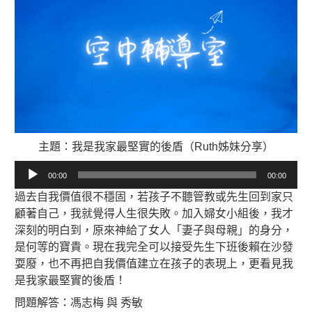
主題：我是我家最堅實的後盾（Ruth姊妹分享）
音
00:00
00:00
訊
過去自我價值很不穩固，若孩子不聽管教或先生回到家只
播
顧著自己，我就覺得人生很失敗。加入婦女小組後，我才
放
深刻的明白到，原來神給了女人「妻子與母親」的身分，
器
是何等的寶貴。現在我完全可以接受先生下班後賴在沙發
耍廢，也不再把自我價值建立在孩子的表現上，更看見我
是我家最堅實的後盾！
問題解答：馮志梅 與 秀敏