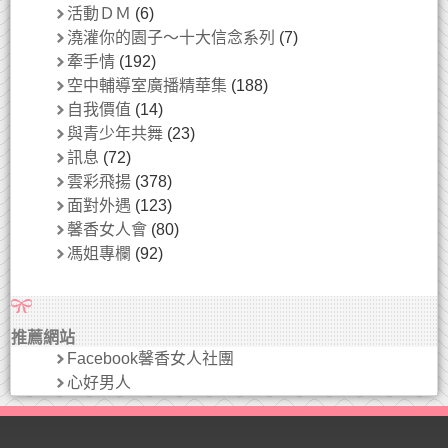
活動ＤＭ
(6)
澆灌你的園子～十大信念系列
(7)
牽手情
(192)
空中輔導室廣播精華集
(188)
自我價值
(14)
與青少年共舞
(23)
訊息
(72)
雲彩飛揚
(378)
面對外遇
(123)
馨香女人會
(80)
馮姐專欄
(92)
推薦網站
Facebook馨香女人社團
心好男人