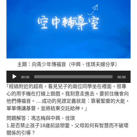
主題：向青少年傳福音（中興、佳琪夫婦分享）
音
00:00
00:00
訊
｢經過附近的超商，看見兒子的兩位同學坐在裡面，很專
播
心的用手機在打線上遊戲。我刻意走進去，要抓住機會向
放
他們傳福音。….成功的見證定義就是：靠著聖靈的大能，
器
單單傳講基督，並將結果交託給神。｣
問題解答：馮志梅與中興、佳琪
1.是否禁止孩子18歲前談戀愛、父母如何有智慧而不破壞
關係的引導？