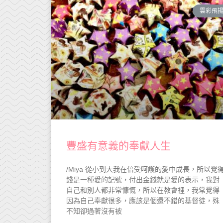
雲彩飛
豐盛有意義的奉獻人生
/Miya 從小到大我在倍受呵護的愛中成長，所以覺
錢是一種愛的記號，付出金錢就是愛的表示，我對
自己和別人都非常慷慨，所以在教會裡，我常覺得
因為自己奉獻很多，應該是個還不錯的基督徒，殊
不知卻過著沒有被