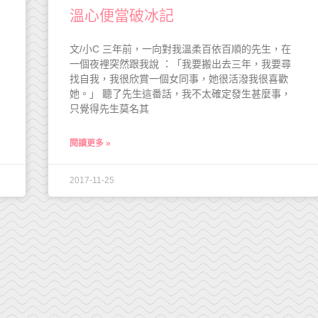
溫心便當破冰記
文/小C 三年前，一向對我溫柔百依百順的先生，在
一個夜裡突然跟我說 ：「我要搬出去三年，我要尋
找自我，我很欣賞一個女同事，她很活潑我很喜歡
她。」 聽了先生這番話，我不太確定發生甚麼事，
只覺得先生莫名其
閱讀更多 »
2017-11-25