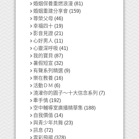
婚姻保養重燃浪漫
(81)
婚姻重建分享會
(159)
尊榮父母
(46)
幸福四十
(19)
影音見證
(21)
心好男人
(11)
心靈深呼吸
(41)
我的寶貝
(87)
暑假短宣
(32)
有聲系列精選
(9)
樂在教養
(16)
活動ＤＭ
(6)
澆灌你的園子～十大信念系列
(7)
牽手情
(192)
空中輔導室廣播精華集
(188)
自我價值
(14)
與青少年共舞
(23)
訊息
(72)
雲彩飛揚
(378)