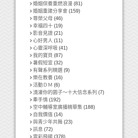
婚姻保養重燃浪漫
(81)
婚姻重建分享會
(159)
尊榮父母
(46)
幸福四十
(19)
影音見證
(21)
心好男人
(11)
心靈深呼吸
(41)
我的寶貝
(87)
暑假短宣
(32)
有聲系列精選
(9)
樂在教養
(16)
活動ＤＭ
(6)
澆灌你的園子～十大信念系列
(7)
牽手情
(192)
空中輔導室廣播精華集
(188)
自我價值
(14)
與青少年共舞
(23)
訊息
(72)
雲彩飛揚
(378)