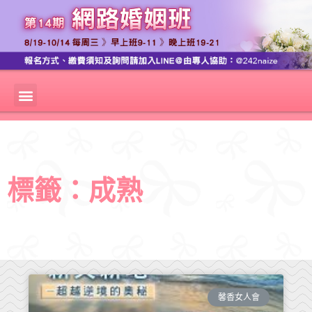
標籤：成熟
馨香女人會