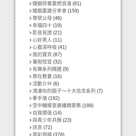
婚姻保養重燃浪漫
(81)
婚姻重建分享會
(159)
尊榮父母
(46)
幸福四十
(19)
影音見證
(21)
心好男人
(11)
心靈深呼吸
(41)
我的寶貝
(87)
暑假短宣
(32)
有聲系列精選
(9)
樂在教養
(16)
活動ＤＭ
(6)
澆灌你的園子～十大信念系列
(7)
牽手情
(192)
空中輔導室廣播精華集
(188)
自我價值
(14)
與青少年共舞
(23)
訊息
(72)
雲彩飛揚
(378)