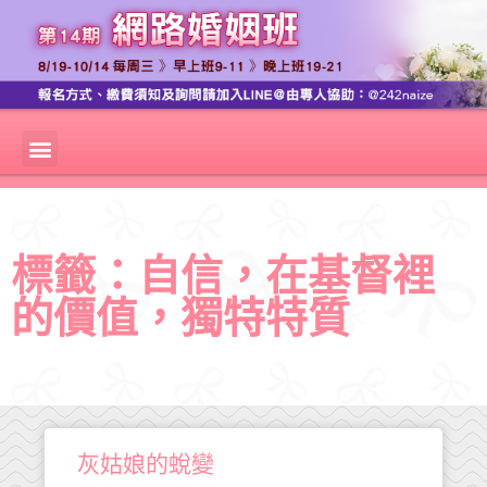
標籤：自信，在基督裡
的價值，獨特特質
灰姑娘的蛻變