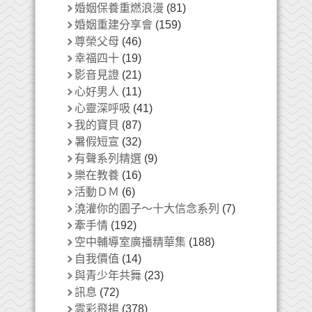
婚姻保養重燃浪漫
(81)
婚姻重建分享會
(159)
尊榮父母
(46)
幸福四十
(19)
影音見證
(21)
心好男人
(11)
心靈深呼吸
(41)
我的寶貝
(87)
暑假短宣
(32)
有聲系列精選
(9)
樂在教養
(16)
活動ＤＭ
(6)
澆灌你的園子～十大信念系列
(7)
牽手情
(192)
空中輔導室廣播精華集
(188)
自我價值
(14)
與青少年共舞
(23)
訊息
(72)
雲彩飛揚
(378)