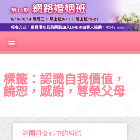
標籤：認識自我價值，
饒恕，感謝，尊榮父母
解開母女心中的糾結