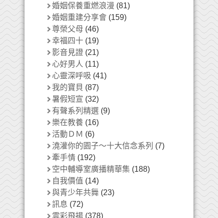
婚姻保養重燃浪漫
(81)
婚姻重建分享會
(159)
尊榮父母
(46)
幸福四十
(19)
影音見證
(21)
心好男人
(11)
心靈深呼吸
(41)
我的寶貝
(87)
暑假短宣
(32)
有聲系列精選
(9)
樂在教養
(16)
活動ＤＭ
(6)
澆灌你的園子～十大信念系列
(7)
牽手情
(192)
空中輔導室廣播精華集
(188)
自我價值
(14)
與青少年共舞
(23)
訊息
(72)
雲彩飛揚
(378)