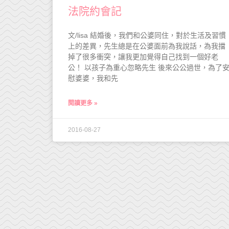
法院約會記
文/lisa 結婚後，我們和公婆同住，對於生活及習慣
上的差異，先生總是在公婆面前為我說話，為我擋
掉了很多衝突，讓我更加覺得自己找到一個好老
公！ 以孩子為重心忽略先生 後來公公過世，為了
慰婆婆，我和先
閱讀更多 »
2016-08-27