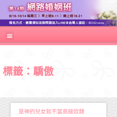
標籤：驕傲
是神的兒女就不當高級奴隸