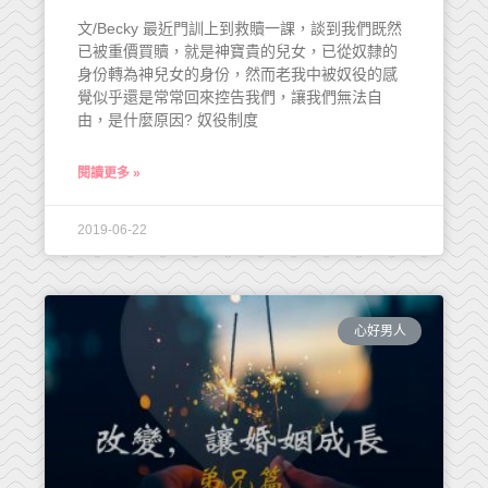
文/Becky 最近門訓上到救贖一課，談到我們既然
已被重價買贖，就是神寶貴的兒女，已從奴隸的
身份轉為神兒女的身份，然而老我中被奴役的感
覺似乎還是常常回來控告我們，讓我們無法自
由，是什麼原因? 奴役制度
閱讀更多 »
2019-06-22
心好男人