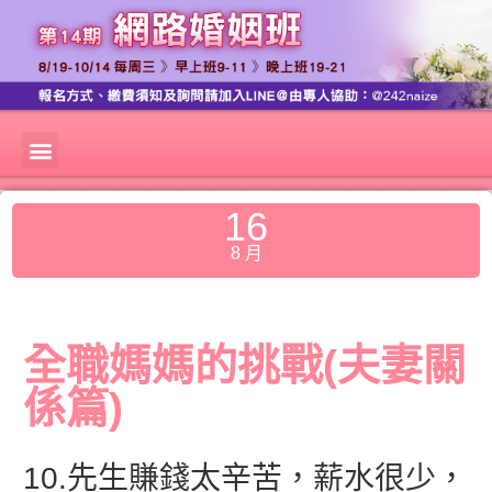
16
8 月
全職媽媽的挑戰(夫妻關
係篇)
10.先生賺錢太辛苦，薪水很少，