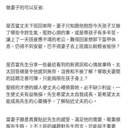
做妻子的可以反省:
是否當丈夫下班回來時，妻子只知跟他抱怨今天孩子又做
了哪些令妳生氣、惹妳心煩的事，或是帶孩子有多辛苦，
讓上了一天班疲憊不堪的老公，難得回家想卸下盔甲休
息，仍得不到安歇，巴不得妻子去上班還比較輕省愉快？
是否當先生分享一些最近看到的新資訊和心情故事時，太
太回答總是令他感到無奈、沮喪和不被了解？導致夫妻間
的話題乏善可陳，只能侷限在孩子身上？
聖經的才德的婦人使丈夫心裡倚靠她，必不缺少利益，一
生使丈夫有益無損。先生希望太太自我成長，是希望太太
能成為先生的心靈捕手，了解貼近丈夫的心。
當妻子願意真實貼近先生的感受、滿足他的需要、敬重順
服先生時，上不上班的議題對先生而言，可能就不重要