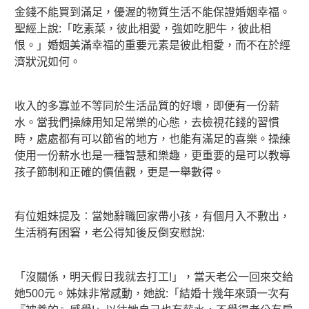
金錢不能買到滿足，優渥的物質生活不能保證婚姻幸福。
聖經上說:「吃素菜，彼此相愛，強如吃肥牛，彼此相
恨。」婚姻美滿幸福的重要元素是彼此相愛，而不在於經
濟狀況如何。
收入的多寡並不等同於生活品質的好壞，即便有一份薪
水。當我們操練用知足常樂的心態，去檢視花錢的習慣
時，處處都有可以節省的地方，也能有滿足的喜樂。操練
使用一份薪水也是一種智慧和樂趣，更重要的是可以教導
孩子節制和正確的價值觀，更是一舉數得。
有位姐妹提及︰當她辭職回家帶小孩，有個月入不敷出，
生活稍有困窘，老公得知後反倒安慰說:
「沒關係，明天假日我就去打工!」，當天老公一回來交給
她500元。姊妹非常感動，她說:「結婚十幾年來頭一次有