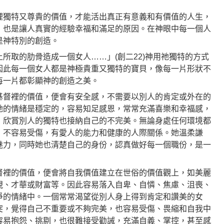
裡獨特又尊貴的價值，才能活出真正有意義和有價值的人生，
，也是讓人真實的經驗幸福和滿足的原因。在神眼中每一個人
是神特別的創造。
所取的肋骨造成一個女人……」(創二22)神用祂獨特的方式
因此每一個女人都是神極貴重又獨特的寶貝，像每一片形狀不
每一片都彰顯神的創造之美。
基督裡的價值，便會有安全感，不需要以別人的肯定或外在的
她的情緒是穩定的，容易知足感恩，常常充滿喜樂和幸福感，
，欣賞別人的獨特也接納自己的不完美。無論身處任何環境都
，不容易受傷，有愛人的能力和健康的人際關係。她溫柔謙
魅力，同時她也清楚自己的身份，認真做好每一個職份，是一
督裡的價值，便會將自我價值建立在世俗的價值觀上，如美麗
現、才華或財富等。因此容易落入自卑、自憐、焦慮、沮喪、
爭的情緒中。一個常常渴望從別人身上得到肯定和讚美的女
突，覺得自己不重要或不夠完美，也容易受傷、畏縮和自我中
容易抱怨、挑剔，也很難接受勸誡，充滿自義、掌控，甚至感