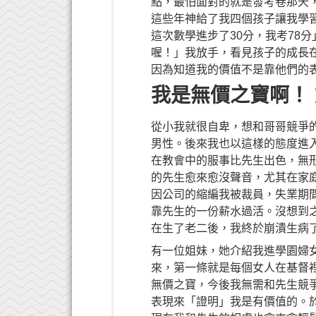
點，最怕面對的就是發考卷那天
這些年神給了我四個孩子讓我學
這次數學進步了30分，我考78
喔！」我放手，看見孩子的成長
因為知道我的價值不是靠他們的
我是無價之寶啊！ 
從小我就很自卑，想和哥哥競爭
男性。後來我也以這樣的態度進
在教會中的服事比先生出色，無
的先生愈來愈沒聲音，尤其在家
因公司的縮編我被裁員，失業期
靠先生的一份薪水過活。沒想到
在生了老二後，我終於崩潰生病
有一位姐妹，她介紹我進學園婦
來，第一條就是每個女人在基督
無價之寶，今後我無需和先生競
表現來「證明」我是有價值的。