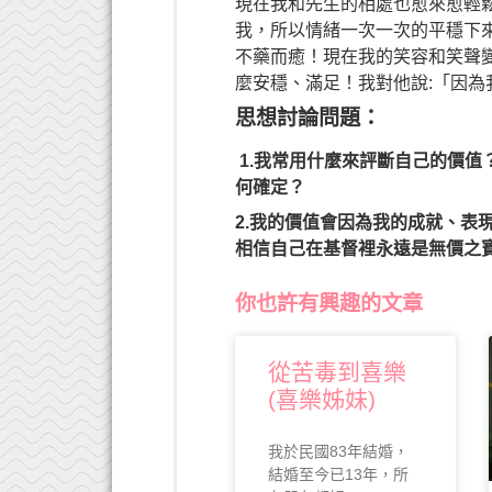
現在我和先生的相處也愈來愈輕
我，所以情緒一次一次的平穩下
不藥而癒！現在我的笑容和笑聲
麼安穩、滿足！我對他說:「因為
思想討論問題：
1.我常用什麼來評斷自己的價
何確定？
2.我的價值會因為我的成就、表
相信自己在基督裡永遠是無價之
你也許有興趣的文章
從苦毒到喜樂
(喜樂姊妹)
我於民國83年結婚，
結婚至今已13年，所