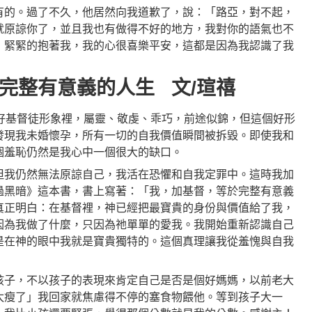
有的。過了不久，他居然向我道歉了，說：「路亞，對不起，
就原諒你了，並且我也有做得不好的地方，我對你的語氣也不
，緊緊的抱著我，我的心很喜樂平安，這都是因為我認識了我
完整有意義的人生 文/瑄禧
中好基督徒形象裡，屬靈、敬虔、乖巧，前途似錦，但這個好形
發現我未婚懷孕，所有一切的自我價值瞬間被拆毀。即使我和
個羞恥仍然是我心中一個很大的缺口。
但我仍然無法原諒自己，我活在恐懼和自我定罪中。這時我加
過黑暗》這本書，書上寫著：「我，加基督，等於完整有意義
真正明白：在基督裡，神已經把最寶貴的身份與價值給了我，
因為我做了什麼，只因為祂單單的愛我。我開始重新認識自己
是在神的眼中我就是寶貴獨特的。這個真理讓我從羞愧與自我
孩子，不以孩子的表現來肯定自己是否是個好媽媽，以前老大
太瘦了」我回家就焦慮得不停的塞食物餵他。等到孩子大一