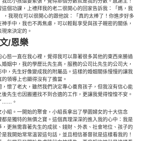
，我比小孩還要緊張，覺得那個分數就是我的分數。感謝主！
習這個功課，上禮拜我的老二很開心的回家告訴我：「媽，我
分」，我現在可以很開心的跟他說：「真的太棒了！你進步好多
在神手中，我也不再焦慮，可以輕鬆享受與孩子親密的關係，
表現來決定的。
文/恩樂
的心態一直在我心裡，覺得我可以靠著很多其他的東西來勝過
入婚姻中，我的學歷比先生高，服務的公司比先生的公司大，
形中，先生好像變成我的附屬品。這樣的婚姻關係慢慢的讓我
庭的領導上也顯得沒有了擔當。
間，懷了老大，雖然我們決定專心養育孩子，但我沒有信心能
之後先生也因搬遷找不到合適的工作，更讓我覺得惶惶不安。
了……。
女小組。一開始的聚會，小組長拿出了學園婦女的十大信念
裡都是獨特的無價之寶。這個真理深深的進入我的心中：我是
爭，更無需靠著先生的成就、錢財、外表、社會地位、孩子的
於是我開始常常溫習這句話，並且相信基督就是這樣看我的！