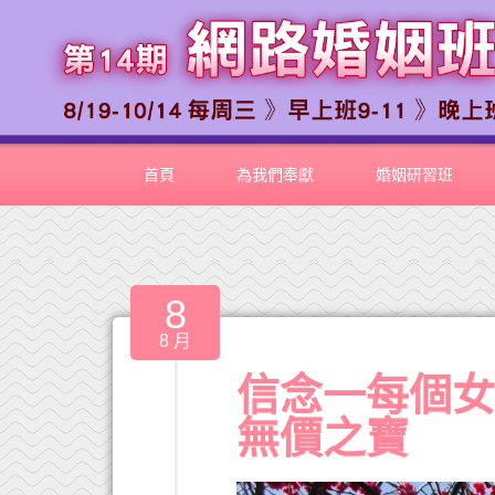
首頁
為我們奉獻
婚姻研習班
8
8 月
信念一每個
無價之寶