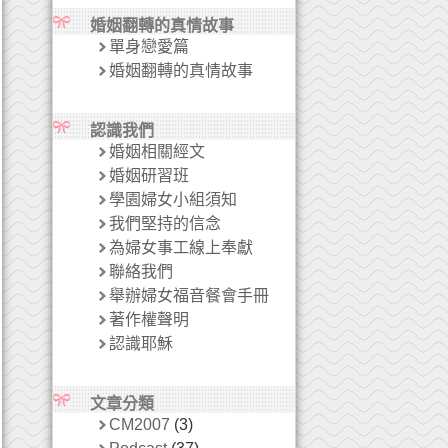
婚姻翻轉的真情故事
單身戀愛篇
婚姻翻轉的真情故事
認識我們
婚姻相關經文
婚姻研習班
學園婦女小組須知
我們堅持的信念
為婦女事工線上奉獻
聯絡我們
舉辦婦女福音餐會手冊
著作權聲明
認識耶穌
文章分類
CM2007
(3)