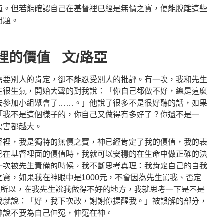
值。但若能確認自己在基督裡已經是無價之寶，便能脫離這些
問題。
裡的價值 文/路亞
需要別人的肯定，卻不能忍受別人的批評。有一次，我和先生
生很生氣，開始大聲的對我說：「你自己都做不好，總是這麼
去參加小組聚會了……。」他說了很多不是很好聽的話，如果
「我不是這個樣子的，你自己又做得有多好了？你還不是一
傷害都越大。
督裡，我是獨特的無價之寶，神已經肯定了我的價值，我的表
己在基督裡面的價值時，我就可以安穩的在生命中做正確的決
一次被先生責備的時候，我不斷思考真理：我肯定自己的自我
寶，如果我在神眼中是1000元，不會因為先生罵我、否定
。所以，在我先生說我做得不好的地方，我就思考一下是不是
我就說：「好，我下次改，謝謝你提醒我。」被誤解的部分，
神說不要為自己伸冤，伸冤在神。