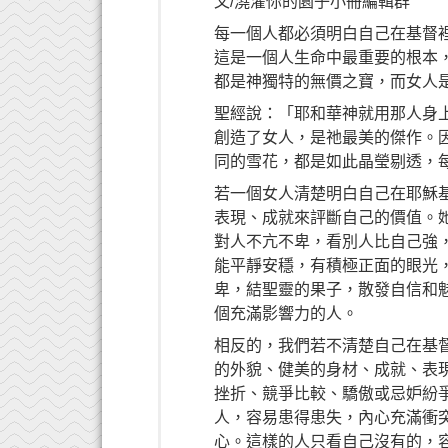
文/澆灌你的園子小冊編輯群
每一個人都必須明白自己在基督
這是一個人生命中最重要的根本
都是神獨特的無價之寶，而女人
聖經說：「耶和華神就用那人身上
創造了女人，是祂最美的傑作。
同的雪花，都是如此晶瑩剔透，
若一個女人清楚明白自己在耶穌
表現、成就來評斷自己的價值。
對人不亢不卑，看別人比自己強
能平靜安穩，有積極正面的眼光
卑，結聖靈的果子，散發自信和
個充滿影響力的人。
相反的，我們若不清楚自己在基
的外貌、健美的身材、成就、表
挫折、競爭比較、驕傲或忌妒紛
人，容易患得患失，內心充滿衝
心。這樣的人只看自己沒有的，