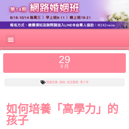
29
8 月
情緒狂飆
,
接納
,
肯定讚美
,
青少年
如何培養「高學力」的
孩子