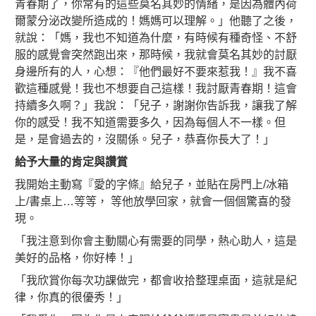
青春期了，你常有的這些莫名其妙的情緒，是因為體內荷
爾蒙分泌改變所造成的！媽媽可以理解。」他聽了之後，
就說：「媽，我也不知道為什麼，有時候有種奇怪、不舒
服的感覺會突然跑出來，那時候，我就會莫名其妙的討厭
身邊所有的人，心想：『他們最好不要來惹我！』我不喜
歡這種感覺！我也不想要自己這樣！我討厭青春期！這會
持續多久啊？」我說：「兒子，謝謝你告訴我，讓我了解
你的感受！我不知道需要多久，因為每個人不一樣。但
是，是會過去的，沒關係。兒子，恭喜你長大了！」
給予大量的肯定與讚賞
我開始主動寫『愛的字條』給兒子，並貼在房門上/冰箱
上/書桌上…等等， 等他放學回家，就會一個個驚喜的發
現。
「我注意到你會主動關心有需要的同學，熱心助人，這是
美好的品格，你好棒！」
「我欣賞你每次功課做完，都會收拾整理桌面，這就是紀
律，你真的很優秀！」