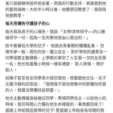
者只是靜靜地陪伴他坐著，用我的行動支持、表達我對他
的愛與接納。大約半小時以後，他願意回教室了，我就陪
他進教室。
每天
用
禱告
守護孩子的心
每天我為孩子的心禱告，我說:「主啊!求祢保守○○的心勝
過保守一切，因為一生的果效是由心發出的。」
如今看著唸大學的兒子， 他過去青春期的種種亂象， 彷
彿作夢一般。現在的他，獨立自主， 對於學校的課業及一
切學習都主動積極，上學期也拿到了人生第一次的全班第
一名。他也恢復像小時候一樣有禮貌， 對人熱情， 樂於
助人。
前陣子甚至有女同學表示很欣賞他，想要跟他交往，兒子
沈著冷靜的回答說：「我想我不是你想像中的那種你欣賞
的人，我還沒預備好談戀愛。」
他也主動傳福音給幾位同學，帶領同學信主。以前他小的
時候，我花時間心力種在他生命裡面的，果真都回來了!
感謝上帝給我這麼棒的兒子! 更感謝上帝給身為母親的我