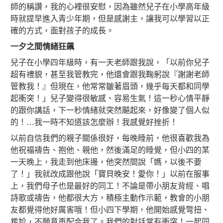
師的稱讚，我的心裡很安慰，因為雖然兒子在小學高年級
時就提早進入青少年期，但是感謝主，讓我可以學習以正
確的方式，面對孩子的成長。
一夕之間情緒狂飆
兒子在小學四年級時，有一天老師跟我說，「以前你兒子
超有禮貌，甚至我管教完，他還會跟我鞠躬說『謝謝老師
管教我！』但現在，他常常皺著眉頭，幾乎每天都和同學
起衝突！」兒子變得很敏感、容易生氣！這一秒心情平靜
的跟你講話，下一秒情緒就突然飇起來，好像變了個人似
的！…我一時不知道該怎麼辦！我感覺好挫折！
以前自信我們的親子關係很好，每晚睡前，他很喜歡我為
他祝福禱告、抱他、親他，然後滿足的睡覺，但小四的某
一天晚上，我走到他床邊，他突然間說「媽，以後不要
了！」我就改成跟他說「寶貝晚安！愛你！」以前在服事
上，我們母子也是最好的同工！不論是帶小朋友背經、唱
詩歌或禱告，他都很大方，積極主動作示範，教會的小朋
友都覺得他好厲害哦！但小四下學期，他開始感覺彆扭、
尷尬，不願意再配合我了。我們的對話常有衝突！一起同