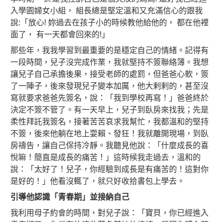
入學園婦女小組， 組長總是堅定溫和又充滿信心的跟我
說:「放心! 妳過去在孩子小的時候教他給他的， 都在他裡
面了， 有一天都會回來的!」
那些年，我我學習到最重要的是穩定自己的情緒。記得有
一段時間，兒子沒完成作業，我就堅持不簽聯絡簿。我想
讓兒子自己承擔後果，接受老師的處罰，但爸爸心軟，簽
了一陣子，後來發現兒子變本加厲，他大剌剌的，甚至沒
寫就要求爸爸先簽名，說：「我到學校再寫！」爸爸終於
決定不簽不管了。有一天早上，兒子到臥房來找我；先是
柔性拜託我簽名，接著苦苦哀求我幫忙，我都溫和的堅持
不簽，後來他躺在地上耍賴、發狂！我就離開現場，到臥
房禱告，讓自己保持冷靜。我聽見他說：「什麼成長的喜
悅嘛！簡直是成長的痛苦！」這時候我走過去，溫和的
說：「太好了！兒子，你經驗到成長是有痛苦的！這對你
是好的！」他看沒輒了，就只好收拾書包上學去。
引導他認識「青春期」並接納自己
我利用母子約會的時間，對兒子說：「寶貝，你已經進入