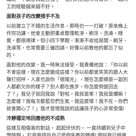
工的經驗越來越不好。
面對孩子的改變措手不及
以前建立了不錯的生活作息，那時也一一打破！原來晚上
作完功課，他會主動把書桌整理乾淨，刷牙、洗澡，睡
覺，都很規律。但小四下學期，漸漸不收拾房間，刷牙、
洗澡等，也常需要三催四請。好像以前教他的都忘了似
的。
面對他的改變，我一時無法接受，我責備他說：「你以前
不會這樣，現在怎麼變成這樣？你以前都會笑笑的跟人大
聲打招呼，人家也說你「很陽光」，現在怎麼總是一副別
人都虧欠你的樣子？別人都在進步，你怎麼倒退回去
了？」我兒子就回我說「對啦，我就是笨！我就是爛嘛！
怎麼樣？我每次都惹您們生氣，我這麼壞！我不在，你們
就會開心了！」我才發現我說的話讓孩子的心非常受傷!
冷靜穩定地回應他的不成熟
這樣互相傷害的對話， 起起伏伏的， 一直持續到兒子中
學時期， 於是我控訴自己是個失敗的媽媽! 還好我已經進