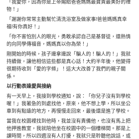
「我愛你，因為你是上帝賜給爸爸媽媽最寶貴最美好的禮
物！」
「謝謝你常常主動幫忙清洗浴室及做家事!爸爸媽媽真幸
福!有你真好！」
「你不害怕別人的眼光，勇敢承認自己是基督徒，還熱情
的向同學傳福音，媽媽真以你為榮！」
剛開始的時候，孩子邊拿邊說「騙人的！騙人的！」我就
持續做，讓他相信這些都是真心話！大約半年後，他變得
很期待收到「愛的字條」！這大大改善了我們的親子關
係。
以行動表達愛與接納
有一天早上，我接到學校通知，說：「你兒子沒有到學校
喔！」我著急的到處找他，原來，他不想上學，所以坐公
車到有點遠的地方，再慢慢走回來，最後還是進了學校。
當我在校園裡找到他時，我並沒有責備他，也沒有馬上把
他押進教室，我就陪他坐在校園中的一個樓梯間。那是上
課時間，所以四週沒有人打擾，我就只是聆聽他說話，或