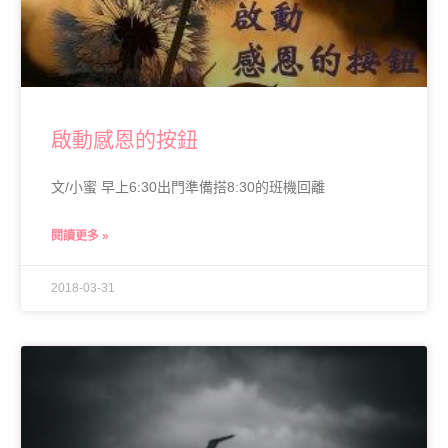
啟動感恩的按鈕
文/小蜜 早上6:30出門準備搭8:30的班機回離
閱讀更多 »
2018-03-31