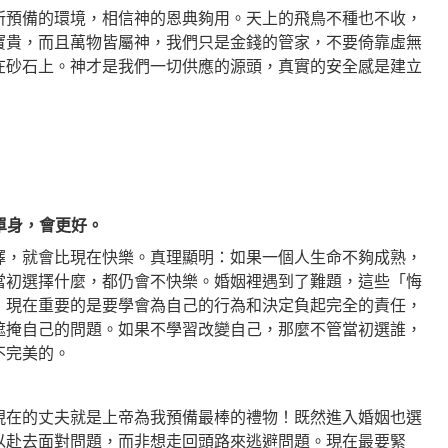
所預備的環境，相信神的恩典夠用。天上的飛鳥不種也不收，
寶貴，而且萬物皆屬神，我們只是金錢的管家，不要倚靠虛無
在砂石上。神才是我們一切供應的源頭，真實的安全感是建立
是單身，會更好。
擇，就會比現在快樂。真理顯明：如果一個人生命不夠成熟，
當初選擇什麼，都仍會不快樂。婚姻裡遇到了難題，這些「悔
，現在重要的是要學會為自己的行為和決定負起完全的責任，
遮掩自己的問題。如果不學習改變自己，那麼不管當初選誰，
不完美的。
現在的丈夫就是上帝為我預備最棒的禮物！既然進入婚姻也選
以赴去面對問題，而非想走回頭路來逃避問題。現在最要緊