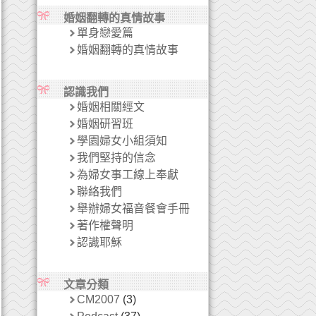
婚姻翻轉的真情故事
單身戀愛篇
婚姻翻轉的真情故事
認識我們
婚姻相關經文
婚姻研習班
學園婦女小組須知
我們堅持的信念
為婦女事工線上奉獻
聯絡我們
舉辦婦女福音餐會手冊
著作權聲明
認識耶穌
文章分類
CM2007
(3)