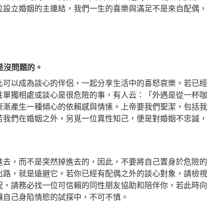
位設立婚姻的主連結，我們一生的喜樂與滿足不是來自配偶，
是沒問題的。
此可以成為談心的伴侶，一起分享生活中的喜怒哀樂。若已經
性單獨相處或談心是很危險的事，有人云：「外遇是從一杯咖
漸漸產生一種傾心的依賴感與情愫。上帝要我們聖潔，包括我
若我們在婚姻之外，另覓一位異性知己，便是對婚姻不忠誠，
進去，而不是突然掉進去的，因此，不要將自己置身於危險的
出路，就是遠避它。若你已經有配偶之外的談心對象，請檢視
況，請務必找一位可信賴的同性朋友協助和陪伴你，若此時向
讓自己身陷情慾的試探中，不可不慎。