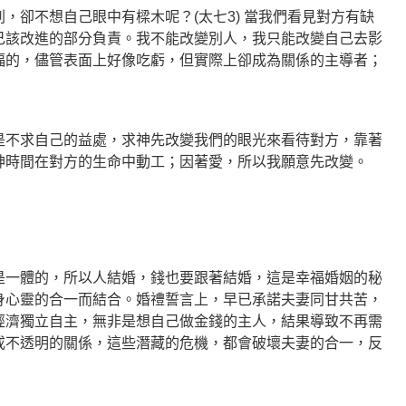
，卻不想自己眼中有樑木呢？(太七3) 當我們看見對方有缺
己該改進的部分負責。我不能改變別人，我只能改變自己去影
福的，儘管表面上好像吃虧，但實際上卻成為關係的主導者；
是不求自己的益處，求神先改變我們的眼光來看待對方，靠著
神時間在對方的生命中動工；因著愛，所以我願意先改變。
是一體的，所以人結婚，錢也要跟著結婚，這是幸福婚姻的秘
身心靈的合一而結合。婚禮誓言上，早已承諾夫妻同甘共苦，
經濟獨立自主，無非是想自己做金錢的主人，結果導致不再需
或不透明的關係，這些潛藏的危機，都會破壞夫妻的合一，反