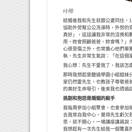
/小珍
結婚後我和先生就跟公婆同住，
協助外勞幫公公洗澡時，外勞的
真好」，這話讓我非常的沮喪和
用，她會照顧爸爸，妳會嗎？」
心很受傷之外，也常擔心他們單
執，先生非常生氣說：「在這個
我心想：先生不愛我了，我該怎
那時我想起曾聽過學園小組姐妹
家仍然愛先生，也教孩子尊敬爸
的美好生命吸引。後來我也透過
挑剔和抱怨是婚姻的殺手
我每周參加小組聚會，也會參加
去我常自我中心，覺得先生虧欠
思，就不開心，一場講座講員說
我想起有一次先生給我一個驚喜