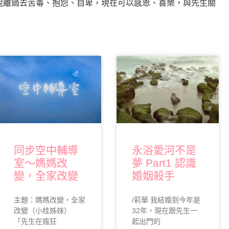
脫離過去苦毒、抱怨、自卑，現在可以感恩、喜樂，與先生關
同步空中輔導
永浴愛河不是
室～媽媽改
夢 Part1 認識
變，全家改變
婚姻殺手
主題：媽媽改變，全家
/莉華 我結婚到今年是
改變（小桂姊妹）
32年，現在跟先生一
「先生在瘋狂
起出門的