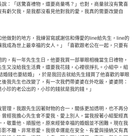
長說：「送驚喜禮物，還要商量嗎？」也對，商量就沒有驚喜
沒有虧欠我，是我都沒看見他對我的愛，我真的需要改變自
做對的地方，我練習寫感謝信和傳愛的line給先生，line的
讓我成為世上最幸福的女人。」「喜歡跟老公在一起，只要有
開的，有一年先生生日，他要我買一部單眼相機當生日禮物，
先生又沒給我生活費，還要我花錢，心裡很掙扎。小組中，組
人結婚錢也要結婚」，於是我回去就給先生錢買了他喜歡的單眼
之後我先生也改變了，有一次我們帶婆婆在外吃飯，婆婆問：
是小珍的老公出的，小珍的錢就是我的錢。」
我管理，我跟先生因著財物的合一，關係更加透明，也不再分
。曾經我擔心先生會不愛我、愛上別人，當我按著小組聖經真
一，敬重他、順服他，原來經營幸福的婚姻並不困難。現在我
形影不離、非常恩愛。我很幸運能在安全、有愛與接納又有真