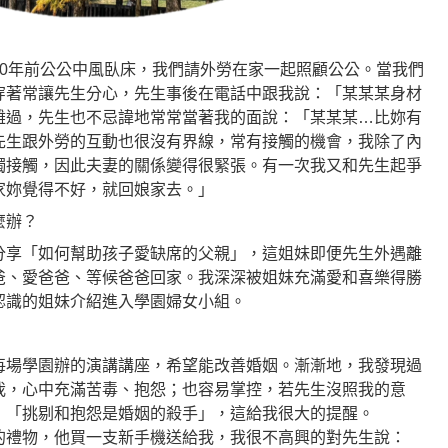
10年前公公中風臥床，我們請外勞在家一起照顧公公。當我們
穿著常讓先生分心，先生事後在電話中跟我說：「某某某身材
難過，先生也不忌諱地常常當著我的面說：「某某某…比妳有
先生跟外勞的互動也很沒有界線，常有接觸的機會，我除了內
獨接觸，因此夫妻的關係變得很緊張。有一次我又和先生起爭
家妳覺得不好，就回娘家去。」
麼辦？
分享「如何幫助孩子愛缺席的父親」，這姐妹即便先生外遇離
爸、愛爸爸、等候爸爸回家。我深深被姐妹充滿愛和喜樂得勝
認識的姐妹介紹進入學園婦女小組。
每場學園辦的演講講座，希望能改善婚姻。漸漸地，我發現過
我，心中充滿苦毒、抱怨；也容易掌控，若先生沒照我的意
：「挑剔和抱怨是婚姻的殺手」，這給我很大的提醒。
的禮物，他買一支新手機送給我，我很不高興的對先生說：