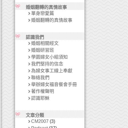
婚姻翻轉的真情故事
單身戀愛篇
婚姻翻轉的真情故事
認識我們
婚姻相關經文
婚姻研習班
學園婦女小組須知
我們堅持的信念
為婦女事工線上奉獻
聯絡我們
舉辦婦女福音餐會手冊
著作權聲明
認識耶穌
文章分類
CM2007
(3)