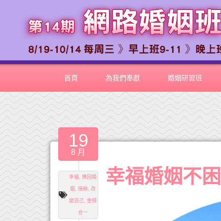
首頁
為我們奉獻
婚姻研習班
19
8 月
幸福婚姻不
幸福
,
挽回婚
姻
,
接納
,
改
變自己
,
金錢
合一