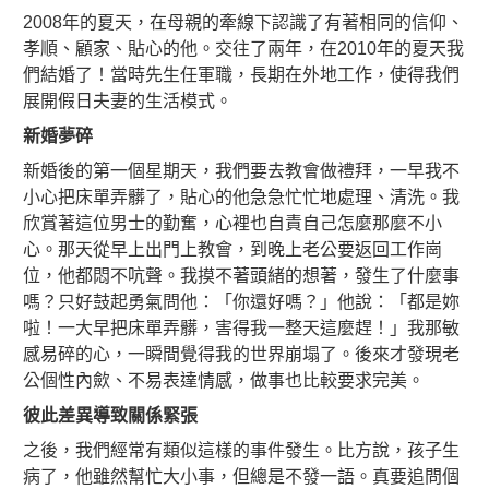
2008年的夏天，在母親的牽線下認識了有著相同的信仰、
孝順、顧家、貼心的他。交往了兩年，在2010年的夏天我
們結婚了！當時先生任軍職，長期在外地工作，使得我們
展開假日夫妻的生活模式。
新婚夢碎
新婚後的第一個星期天，我們要去教會做禮拜，一早我不
小心把床單弄髒了，貼心的他急急忙忙地處理、清洗。我
欣賞著這位男士的勤奮，心裡也自責自己怎麼那麼不小
心。那天從早上出門上教會，到晚上老公要返回工作崗
位，他都悶不吭聲。我摸不著頭緒的想著，發生了什麼事
嗎？只好鼓起勇氣問他：「你還好嗎？」他說：「都是妳
啦！一大早把床單弄髒，害得我一整天這麼趕！」我那敏
感易碎的心，一瞬間覺得我的世界崩塌了。後來才發現老
公個性內歛、不易表達情感，做事也比較要求完美。
彼此差異導致關係緊張
之後，我們經常有類似這樣的事件發生。比方說，孩子生
病了，他雖然幫忙大小事，但總是不發一語。真要追問個