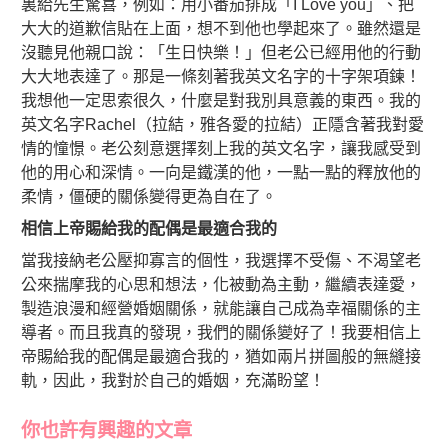
裏給先生驚喜，例如：用小番茄排成「I Love you」、把
大大的道歉信貼在上面，想不到他也學起來了。雖然還是
沒聽見他親口說：「生日快樂！」但老公已經用他的行動
大大地表達了。那是一條刻著我英文名字的十字架項鍊！
我想他一定思索很久，什麼是對我別具意義的東西。我的
英文名字Rachel（拉結，雅各愛的拉結）正隱含著我對愛
情的憧憬。老公刻意選擇刻上我的英文名字，讓我感受到
他的用心和深情。一向是鐵漢的他，一點一點的釋放他的
柔情，僵硬的關係變得更為自在了。
相信上帝賜給我的配偶是最適合我的
當我接納老公壓抑寡言的個性，我選擇不受傷、不渴望老
公來揣摩我的心思和想法，化被動為主動，繼續表達愛，
製造浪漫和經營婚姻關係，就能讓自己成為幸福關係的主
導者。而且我真的發現，我們的關係變好了！我要相信上
帝賜給我的配偶是最適合我的，猶如兩片拼圖般的無縫接
軌，因此，我對於自己的婚姻，充滿盼望！
你也許有興趣的文章