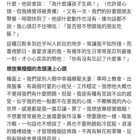
什麼，他就會說：「為什麼讓孩子生病！」（也許是心
煩，但我總覺得被責備）。又有一次，我們約好要跟朋友
聚餐，時間快到了，他卻什麼動作也沒有，連句話都不
說，我心頭忍不住嘀咕：「是否很不想跟我的朋友吃
飯？」
這種沉默多到近乎叫人抓狂的地步，常讓我不知所措。而
重視節日，喜愛浪漫的我，有幾年的生日常常是忍到最後
一刻，才小心奕奕的問他：「你有沒有忘記了什麼事？」
想放棄婚姻的念頭湧上心頭
檯面上，我們是別人眼中幸福模範夫妻：準時上教會、出
席服事、有兩個可愛的小娃兒、工作穩定。我想他大概也
不覺得我們有什麼問題。但是，我卻有種有苦說不出的感
受，似乎我的他一點都不在意我的心情、不瞭解我的內心
世界，感覺都是我一直忍讓。算了，我想放棄經營婚姻！
不想要常常被兇之後還要裝作沒事，想要跟他一樣，嘔氣
冷戰，一句話也不想說了，再也不要熱臉貼冷屁股。浪漫
的婚禮過後，才發現婚姻這條路，不再有鮮花和掌聲，反
倒有時候會覺得很孤寂。