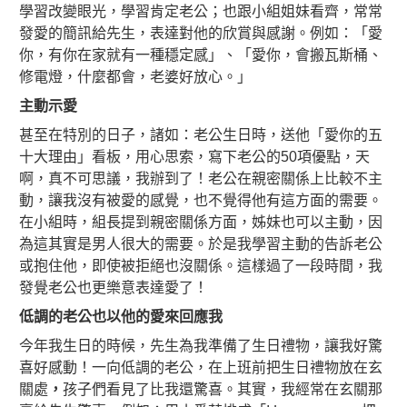
學習改變眼光，學習肯定老公；也跟小組姐妹看齊，常常
發愛的簡訊給先生，表達對他的欣賞與感謝。例如：「愛
你，有你在家就有一種穩定感」、「愛你，會搬瓦斯桶、
修電燈，什麼都會，老婆好放心。」
主動示愛
甚至在特別的日子，諸如：老公生日時，送他「愛你的五
十大理由」看板，用心思索，寫下老公的50項優點，天
啊，真不可思議，我辦到了！老公在親密關係上比較不主
動，讓我沒有被愛的感覺，也不覺得他有這方面的需要。
在小組時，組長提到親密關係方面，姊妹也可以主動，因
為這其實是男人很大的需要。於是我學習主動的告訴老公
或抱住他，即使被拒絕也沒關係。這樣過了一段時間，我
發覺老公也更樂意表達愛了！
低調的老公也以他的愛來回應我
今年我生日的時候，先生為我準備了生日禮物，讓我好驚
喜好感動！一向低調的老公，在上班前把生日禮物放在玄
關處
，
孩子們看見了比我還驚喜。其實，我經常在玄關那