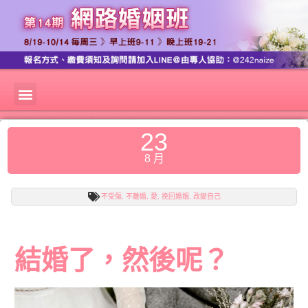
23
8 月
不受傷
,
不離婚
,
愛
,
挽回婚姻
,
改變自己
結婚了，然後呢？