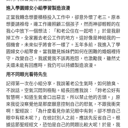
進入學園婦女小組學習製造浪漫
正當我轉念想要積極投入工作中，卻意外懷了老三。原本
想要請褓母，邊工作邊照顧三個孩子，然而神卻輕輕的在
我心中放下一個想法：「和老公住在一起吧！」於是我辭
掉工作，全家搬去老公工作的地方。這好像是神給我的一
個機會，未來似乎將會不一樣了。五年多前，我進入了學
園婦女小組聚會。當我聽見姊妹們如何在困難的婚姻裡持
守，改變自己，我感覺我不該再抱怨，也激勵我，雖然丈
夫還未能有回應時，我仍可以持續製造浪漫。
用不同眼光看待先生
記得第一次在小組分享，我說著老公生氣時，如何臉臭、
不說話，空氣沉悶到極點。組長回應我說：「妳老公好有
智慧啊，知道生氣會口出惡言，所以禁止他的舌頭。」原
來我從沒察覺他是那麼願意控制自己的怒氣，不跟我衝突
啊！聖經說：「為什麼看見你弟兄眼中有刺，卻不想自己
眼中有樑木呢？」在檢討別人之前，應該先反省自己。根
據這節聖經經文，恐怕是自己的問題比較大呢！於是，我