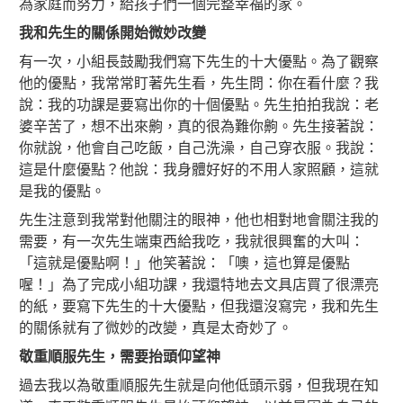
為家庭而努力，給孩子們一個完整幸福的家。
我和先生的關係開始微妙改變
有一次，小組長鼓勵我們寫下先生的十大優點。為了觀察
他的優點，我常常盯著先生看，先生問：你在看什麼？我
說：我的功課是要寫出你的十個優點。先生拍拍我說：老
婆辛苦了，想不出來齁，真的很為難你齁。先生接著說：
你就說，他會自己吃飯，自己洗澡，自己穿衣服。我說：
這是什麼優點？他說：我身體好好的不用人家照顧，這就
是我的優點。
先生注意到我常對他關注的眼神，他也相對地會關注我的
需要，有一次先生端東西給我吃，我就很興奮的大叫：
「這就是優點啊！」他笑著說：「噢，這也算是優點
喔！」為了完成小組功課，我還特地去文具店買了很漂亮
的紙，要寫下先生的十大優點，但我還沒寫完，我和先生
的關係就有了微妙的改變，真是太奇妙了。
敬重順服先生，
需要抬頭仰望神
過去我以為敬重順服先生就是向他低頭示弱，但我現在知