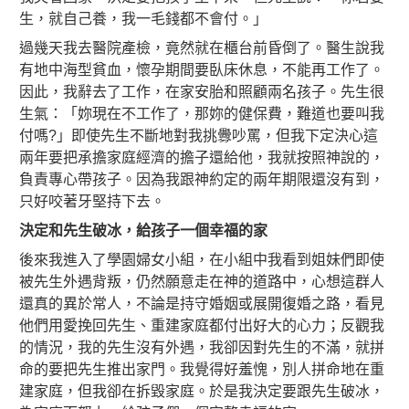
生，就自己養，我一毛錢都不會付。」
過幾天我去醫院產檢，竟然就在櫃台前昏倒了。醫生說我
有地中海型貧血，懷孕期間要臥床休息，不能再工作了。
因此，我辭去了工作，在家安胎和照顧兩名孩子。先生很
生氣：「妳現在不工作了，那妳的健保費，難道也要叫我
付嗎?」即使先生不斷地對我挑釁吵罵，但我下定決心這
兩年要把承擔家庭經濟的擔子還給他，我就按照神說的，
負責專心帶孩子。因為我跟神約定的兩年期限還沒有到，
只好咬著牙堅持下去。
決定和先生破冰，給孩子一個幸福的家
後來我進入了學園婦女小組，在小組中我看到姐妹們即使
被先生外遇背叛，仍然願意走在神的道路中，心想這群人
還真的異於常人，不論是持守婚姻或展開復婚之路，看見
他們用愛挽回先生、重建家庭都付出好大的心力；反觀我
的情況，我的先生沒有外遇，我卻因對先生的不滿，就拼
命的要把先生推出家門。我覺得好羞愧，別人拼命地在重
建家庭，但我卻在拆毀家庭。於是我決定要跟先生破冰，