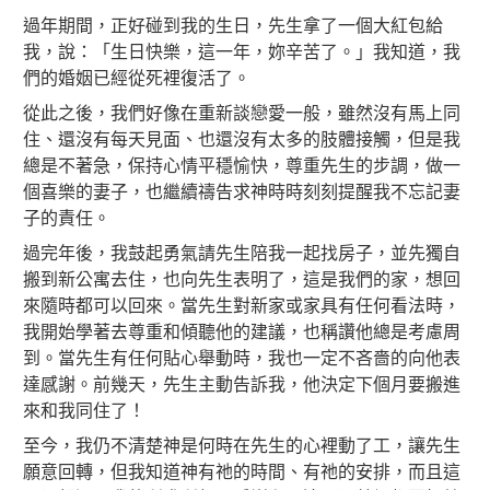
過年期間，正好碰到我的生日，先生拿了一個大紅包給
我，說：「生日快樂，這一年，妳辛苦了。」我知道，我
們的婚姻已經從死裡復活了。
從此之後，我們好像在重新談戀愛一般，雖然沒有馬上同
住、還沒有每天見面、也還沒有太多的肢體接觸，但是我
總是不著急，保持心情平穩愉快，尊重先生的步調，做一
個喜樂的妻子，也繼續禱告求神時時刻刻提醒我不忘記妻
子的責任。
過完年後，我鼓起勇氣請先生陪我一起找房子，並先獨自
搬到新公寓去住，也向先生表明了，這是我們的家，想回
來隨時都可以回來。當先生對新家或家具有任何看法時，
我開始學著去尊重和傾聽他的建議，也稱讚他總是考慮周
到。當先生有任何貼心舉動時，我也一定不吝嗇的向他表
達感謝。前幾天，先生主動告訴我，他決定下個月要搬進
來和我同住了！
至今，我仍不清楚神是何時在先生的心裡動了工，讓先生
願意回轉，但我知道神有祂的時間、有祂的安排，而且這