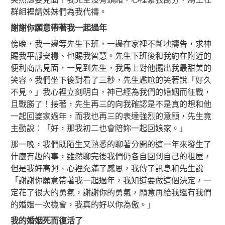
群組裡請姊妹們為我代禱。
謝謝你願意帶著我一起過年
傍晚，我一邊等先生下班，一邊在家裡不斷地禱告，求神
賜我平靜安穩、也賜我智慧。先生下班後和我約在附近的
便利商店見面，一見到先生，我馬上對他擺出我最甜美的
笑容。我們坐下後對看了三秒，先生尷尬的笑著說「好久
不見。」我心裡立刻明白，神已經為我們的婚姻而征戰，
且戰勝了！接著，先生再三的向我確認是不是真的想和他
一起回婆家過年，而我也再三的表達強烈的意願，先生竟
主動說：「好，那我初二也會陪妳一起回娘家。」
那一晚，我們既陌生又熟悉的聊著分開的這一年來發生了
什麼有趣的事，雖然聊完後我們仍各自回到自己的租屋，
但是我好高興、心裡充滿了感恩，我傳了訊息和先生說
「謝謝你願意帶著我一起過年，我知道要做這個決定，一
定花了很大的勇氣，謝謝你的勇氣，願意再給我還有我們
的婚姻一次機會，我真的好以你為傲。」
我的婚姻死而復活了