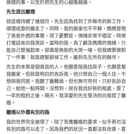
做錯的事，以至於把先生的心越推越遠。
先生提出離婚
就這樣持續了幾個月，先生因為找到了外縣市的新工作，
順理成章的搬走了。同時，我的娘家也不平靜，媽媽發現
了爸爸外遇的事實，得了憂鬱症，情緒非常不穩定，時常
打電話來向我哭訴。當時的我，為了顧及媽媽的情緒，只
能自己堅強起來，卻還是無助的大哭一場，但我總算做對
了一件事：就是趕緊辭掉工作，搬到先生所在的縣市。
先生的本質是個善良的人，他願意陪我找房子、也願意幫
我搬家，但就是明白的告訴我，他只想自己一個人住，不
想與我同居。我聽了雖難過，但也無可奈何，只好告訴自
己，給他一點時間。沒想到，就在我找好新的租處，簽了
一年的租約之後，隔天，我深愛的先生堅決的向我提了離
婚。
離婚以外還有別的路
我的世界完全崩壞了，除了答應離婚的要求，似乎再也沒
有別的路可以走了，因為我們的狀況一直都沒有改善，甚