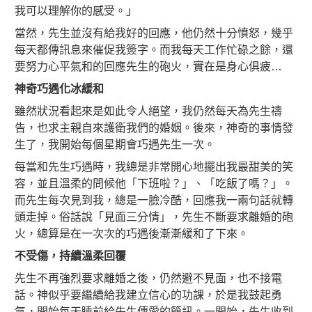
我可以理解你的感受。」
當然，先生並沒有給我好的回應，他仍然十分憤怒，幾乎
每天都傳訊息來催促我簽字。而我每天工作忙碌之餘，還
要努力心平氣和的回應先生的砲火，實在是身心俱疲…
神奇巧遇化冰緩和
雖然狀況看起來是如此令人絕望，我仍然每天為先生禱
告，也求主親自來護衛我們的婚姻。後來，神奇的事情發
生了，我開始每個星期會巧遇先生一次。
每當和先生巧遇時，我總是非常開心地擺出我最甜美的笑
容，並且溫柔的問候他「下班啦？」、「吃飯了嗎？」。
而先生每次見到我，總是一臉冷酷，回應我一兩句話就轉
頭走掉。俗話說「見面三分情」，先生不斷要求離婚的砲
火，總算是在一次次的巧遇後漸漸緩和了下來。
不受傷，持續溫柔回覆
先生不再強烈要求離婚之後，仍然避不見面，也不接電
話。神似乎要繼續給我建立信心的功課，於是我鼓起勇
氣，開始每天睡前給先生傳愛的簡訊。一開始，先生收到