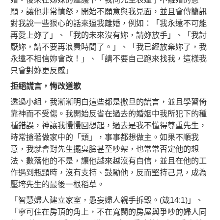
願，讓他非常憤怒，開始不願意與我見面，並且會傳簡訊
對我說一些狠心的話來逼我離婚，例如：「我永遠不可能
再愛上妳了」、「我的未來沒有妳，請妳放手」、「我討
厭妳，請不要再浪費時間了。」、「我已經放棄妳了，我
永遠不相信妳會改！」、「請不要自己跑來找我，這樣我
只會對妳更反感」
拒絕謊言，悔改道歉
透過小組，我漸漸明白這些都是撒旦的謊言，並且學習倚
靠神而不受傷。我開始反省在過去的婚姻中我所犯下的種
種錯誤，神讓我慢慢回想起，過去是我不懂得尊重先生，
時常搶著做家中的「頭」，事事都想做主。如果不順我
意，我就會對先生擺臭臉甚至吵架，也常常否定他的想
法、數落他的不是，讓他越來越沒有自信，並且在他的工
作遇到瓶頸時，沒有支持、鼓勵他，反而堅持己見，成為
壓垮先生的最後一根稻草。
「智慧婦人建立家室，愚妄婦人親手拆毀。(箴14:1)」、
「寧可住在房頂的角上，不在寬闊的房屋與爭吵的婦人同