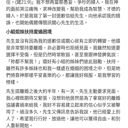
住。(箴21:9)」我不想再當那愚妄、爭吵的婦人，我在神
的面前哭泣痛悔，求神改變我，幫助我成為智慧、才德的
婦人。於是我寫了第一封道歉信給先生，向他承認我的錯
誤，也開始偶爾傳簡訊關心先生的生活。
小組姐妹扶持度過困境
先生並沒有因為我的道歉信或關心就有立即的轉變，他還
是非常堅持要離婚，非必要時也拒絕見面。我雖然知道要
選擇不受傷，但是仍然時常軟弱，甚至曾跟神發脾氣說：
「祢都不幫我！」還好有小組的姊妹們彼此鼓勵、扶持，
雖然有許多姊妹也和我一樣處在婚姻的困境之中，但是她
們倚靠神那樣平安喜樂的心，都讓我好佩服，是我學習的
榜樣。
先生提離婚之後大約半年，有一天，先生主動要求見面，
我心裡既期待又緊張，沒想到他居然是為了拿寫好的離婚
協議書過來給我，我好不容易建立起來的信心似乎又被擊
垮了。過沒多久，先生又傳訊息告訴我說，他已經愛上別
人了，希望我行行好、放過他，讓他可以獲得自由，和別
人重新開始。