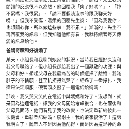
簡訊的反應很不以為然，他回覆我「夠了好嗎？」、「妳
不累嗎？我很累」、「請不要假裝沒事的跟我聊天好
嗎？」但我不受傷，溫柔的回覆先生說：「因為我愛你，
也想關心你，所以做這些事，我不累。」漸漸的，先生不
再回覆我的訊息，但我知道他都有看，我就持續著每天傳
愛的訊息給他。
爸媽奇蹟和好復婚了
某天，小組長和我聊到娘家的狀況，當時我已經好久沒和
我父母聯絡了，但小組長卻給我出了一個艱難的功課：與
父母和好。想起父母在我最痛苦的時候選擇了離婚，我滿
肚子的不情願，甚至抗拒得氣哭了。經過了一番掙扎，我
還是決定順服，硬著頭皮撥了一通電話給媽媽。
那晚，我又哭又笑的在電話中與媽媽和好了。沒想到，就
是因為這通電話，讓我的父母開始考慮複合，也在爾後和
父母見面時，他們看見了我的改變，也決定重新給彼此一
次機會，重新登記結婚。感謝主，我的娘家復活了！這讓
我明白了，饒恕人不是因為他配得，而是因為這是神的命