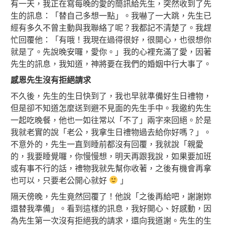
有一天，我正在寫每晚的愛的簡訊給先生，突然收到了先
生的訊息：「替自己多想一點」。我嚇了一大跳，先生已
經有多久不曾主動與我聯絡了呢？我都記不清楚了。我趕
忙回覆他：「有哦！我現在過得很好，很開心，也很想你
就是了。先說晚安囉，愛你。」我的心裡充滿了愛，因著
先生的訊息，我知道，神將要在我們的婚姻中行大事了。
感恩先生沒有拒絕請求
不久後，先生的生日快到了，我也早就準備好生日禮物，
但是卻不知道怎麼送到避不見面的先生手中。我邀約先生
一起吃晚餐，他也一如往常以「不了」兩字來回絕。於是
我就老實的說「老公，我拿生日禮物過去給你好嗎？」。
不意外的，先生一直到睡前都沒有回覆，我就說「親愛
的，我要睡覺囉，你慢慢想，明天再跟我說，如果要加班
或有事不行的話，禮物我就先幫你收著，之後有機會再拿
也可以，只要老公開心就好
」
隔天傍晚，先生竟然回覆了！他說「之後再給吧，謝謝妳
還替我準備」。看到這樣的訊息，我好開心、好感動，因
為先生第一次沒有拒絕我的請求，還向我道謝。先生的生