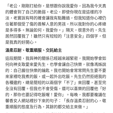
「老公，剛剛打給你，是想跟你說我愛你，因為我今天真
的體會到了自己的脆弱。老公，即使你現在是這樣的冷
淡，老實說有時的確會讓我有點難過，但我知道你心裡仍
住著那個受了傷的善解人意的男孩，所以我對你的心疼總
是多得多。無論如何，我愛你。」隔天，很意外的，先生
居然回覆我了！雖然只有短短的「注意安全」四個字，但
是我真的好開心。
溫柔忍耐、敬重順服、交託給主
這段期間，我與神的關係已經越來越緊密，我開始學會如
何向神支取愛來愛先生，也學會讓自己快樂，就像馮姊說
的：自己握住快樂的鑰匙。我也開始會常常問先生要不要
來家裡吃我煮的飯，或一起外出吃飯。先生仍然拒絕我的
各種邀約，總是簡短的以兩個字「不了」來回覆，甚至完
全沒有回覆。但我也不會受傷，還可以喜樂的回覆他「好
的，那你也要記得吃飯喔！愛你」。每晚，我都要複誦在
馨香女人網站裡抄下來的句子：「長存溫柔忍耐的心，敬
重順服的態度及行為，其餘的都交給主來做。」