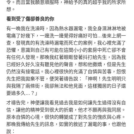
令。而且當我願意順服時，神給予的真的超乎我的所求所
想。
看到受了傷卻善良的你
有一晚我在洗澡時，因為熱水器漏電，我全身濕淋淋地被
電痛了好幾下，一邊洗一邊覺得好痛好可怕…後來上網一
查，發現真的有洗澡時漏電而死亡的案例，我心裡充滿了
恐懼，意識到自己有可能在這間小小的套房中死亡卻不會
有任何人發現。那晚我紅著眼眶發著抖打給先生，因為我
已經好久好久沒有聽見他的聲音，想和他撒嬌，但是先生
仍然沒有接電話。我心裡很快的充滿了自憐與苦毒，怨恨
先生把我拋棄不管，便哭著禱告說：「神啊！先生明明只
與我隔了兩條街，我卻無法和他見面，這樣獨居的日子還
要過多久…？」
才禱告完，神便讓我看見過去我是如何讓先生過得沒有自
信，讓他的精神受到很大的折磨，他才不願再與我同居。
原本自憐的心境，很快的轉變成了對先生的愧疚與心疼。
那晚我傳給先生的訊息，如實的敘述了漏電的事，也跟他
說：