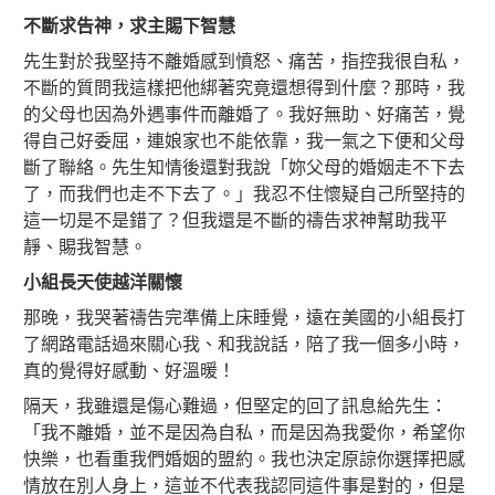
不斷求告神，求主賜下智慧
先生對於我堅持不離婚感到憤怒、痛苦，指控我很自私，
不斷的質問我這樣把他綁著究竟還想得到什麼？那時，我
的父母也因為外遇事件而離婚了。我好無助、好痛苦，覺
得自己好委屈，連娘家也不能依靠，我一氣之下便和父母
斷了聯絡。先生知情後還對我說「妳父母的婚姻走不下去
了，而我們也走不下去了。」我忍不住懷疑自己所堅持的
這一切是不是錯了？但我還是不斷的禱告求神幫助我平
靜、賜我智慧。
小組長天使越洋關懷
那晚，我哭著禱告完準備上床睡覺，遠在美國的小組長打
了網路電話過來關心我、和我說話，陪了我一個多小時，
真的覺得好感動、好溫暖！
隔天，我雖還是傷心難過，但堅定的回了訊息給先生：
「我不離婚，並不是因為自私，而是因為我愛你，希望你
快樂，也看重我們婚姻的盟約。我也決定原諒你選擇把感
情放在別人身上，這並不代表我認同這件事是對的，但是