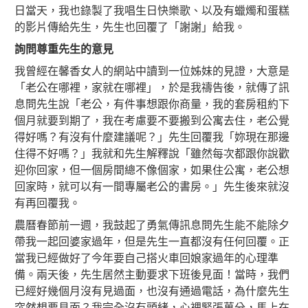
日當天，我也錄製了我唱生日快樂歌、以及有蠟燭和蛋糕
的影片傳給先生，先生也回覆了「謝謝」給我。
詢問尊重先生的意見
我曾經在馨香女人的網站中讀到一位姊妹的見證，大意是
「老公在哪裡，家就在哪裡」，於是我禱告後，就傳了訊
息問先生說「老公，有件事想跟你商量，我的套房租約下
個月就要到期了，我在考慮要不要搬到公寓去住，老公覺
得好嗎？有沒有什麼建議呢？」先生回覆我「妳現在那邊
住得不好嗎？」我就和先生解釋說「雖然每次都跟你說歡
迎你回家，但一個房間總不像個家，如果住公寓，老公想
回家時，就可以有一間專屬老公的書房。」先生後來就沒
有再回覆我。
農曆春節前一週，我鼓起了勇氣傳訊息問先生能不能除夕
帶我一起回婆家過年，但是先生一直都沒有任何回覆。正
當我已經做好了今年要自己搭火車回娘家過年的心理準
備。兩天後，先生居然主動要求下班後見面！當時，我們
已經好幾個月沒有見過面，也沒有通過電話，為什麼先生
突然想要見面？我完全沒有頭緒，心裡緊張萬分，馬上在