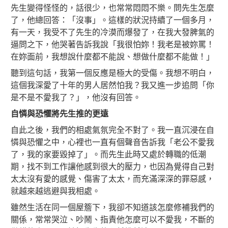
先生變得怪怪的，話很少，也常常悶悶不樂。問先生怎麼
了，他總回答：「沒事」。這樣的狀況持續了一個多月，
有一天，我受不了先生的冷漠而爆發了，在我大發脾氣的
逼問之下，他哭著告訴我說「我很怕妳！我老是被妳罵！
在妳面前，我想說什麼都不能說、想做什麼都不能做！」
聽到這句話，我第一個反應是極大的受傷。我想不明白，
這個我深愛了十年的男人居然怕我？我又進一步追問「你
是不是不愛我了？」，他沒有回答。
自憐與恐懼將先生推的更遠
自此之後，我們的相處氣氛完全不對了。我一直沉浸在自
憐與恐懼之中，心裡也一直有個聲音告訴我「老公不愛我
了，我的家要毀掉了」。而先生此時又處於轉職的低潮
期，找不到工作讓他感到很大的壓力，也因為覺得自己對
太太沒有愛的感覺、傷害了太太，而充滿深深的罪惡感，
就越來越逃避與我相處。
雖然生活在同一個屋簷下，我卻不知道該怎麼修補我們的
關係，常常哭泣、吵鬧、指責他怎麼可以不愛我，不斷的