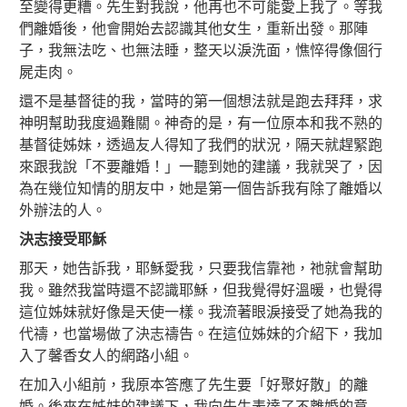
至變得更糟。先生對我說，他再也不可能愛上我了。等我
們離婚後，他會開始去認識其他女生，重新出發。那陣
子，我無法吃、也無法睡，整天以淚洗面，憔悴得像個行
屍走肉。
還不是基督徒的我，當時的第一個想法就是跑去拜拜，求
神明幫助我度過難關。神奇的是，有一位原本和我不熟的
基督徒姊妹，透過友人得知了我們的狀況，隔天就趕緊跑
來跟我說「不要離婚！」一聽到她的建議，我就哭了，因
為在幾位知情的朋友中，她是第一個告訴我有除了離婚以
外辦法的人。
決志接受耶穌
那天，她告訴我，耶穌愛我，只要我信靠祂，祂就會幫助
我。雖然我當時還不認識耶穌，但我覺得好溫暖，也覺得
這位姊妹就好像是天使一樣。我流著眼淚接受了她為我的
代禱，也當場做了決志禱告。在這位姊妹的介紹下，我加
入了馨香女人的網路小組。
在加入小組前，我原本答應了先生要「好聚好散」的離
婚。後來在姊妹的建議下，我向先生表達了不離婚的意