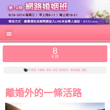
8
8 月
不受傷
,
不離婚
,
悔改
,
感恩
,
拒絕謊言
,
敬重順服
,
道歉
離婚外的一條活路