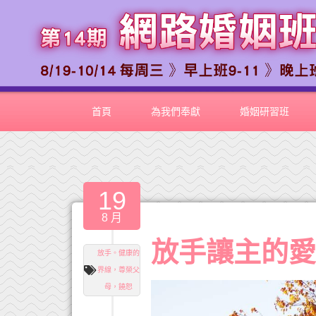
首頁
為我們奉獻
婚姻研習班
19
8 月
放手讓主的
放手。健康的
界線，尊榮父
母，饒恕