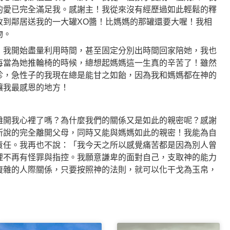
的愛已完全滿足我。感謝主！我從來沒有經歷過如此輕鬆的釋
收到鄰居送我的一大罐XO醬！比媽媽的那罐還要大喔！我相
物。
！我開始盡量利用時間，甚至固定分別出時間回家陪她，我也
每當為她推輪椅的時候，總想起媽媽這一生真的辛苦了！雖然
診，急性子的我現在總是能甘之如飴，因為我和媽媽都在神的
讓我最感恩的地方！
離開我心裡了嗎？為什麼我們的關係又是如此的親密呢？感謝
所說的完全離開父母，同時又能與媽媽如此的親密！我能為自
責任。我再也不說：「我今天之所以感覺痛苦都是因為別人曾
裡不再有怪罪與指控。我願意謙卑的面對自己，支取神的能力
複雜的人際關係，只要按照神的法則，就可以化干戈為玉帛，