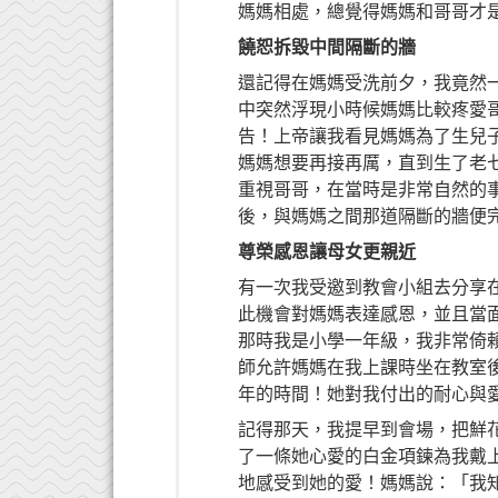
媽媽相處，總覺得媽媽和哥哥才
饒恕拆毀中間隔斷的牆
還記得在媽媽受洗前夕，我竟然
中突然浮現小時候媽媽比較疼愛
告！上帝讓我看見媽媽為了生兒
媽媽想要再接再厲，直到生了老
重視哥哥，在當時是非常自然的
後，與媽媽之間那道隔斷的牆便
尊榮感恩讓母女更親近
有一次我受邀到教會小組去分享
此機會對媽媽表達感恩，並且當
那時我是小學一年級，我非常倚
師允許媽媽在我上課時坐在教室
年的時間！她對我付出的耐心與
記得那天，我提早到會場，把鮮
了一條她心愛的白金項鍊為我戴
地感受到她的愛！媽媽說：「我