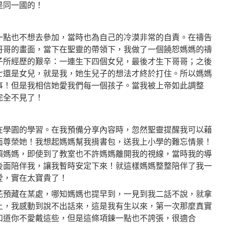
是同一國的！
一點也不想去參加，當時也為自己的冷漠非常的自責。在禱告
哥哥的畫面，當下在聖靈的帶領下，我做了一個饒恕媽媽的禱
子所經歷的艱辛：一連生下四個女兒，最後才生下哥哥；之後
七還是女兒，就是我，她生兒子的想法才終於打住。所以媽媽
事！但是我相信她愛我們每一個孩子。當我被上帝如此調整
完全不見了！
在學園的學習。在我預備分享內容時，忽然聖靈提醒我可以藉
面尊榮她！我想起媽媽幫我揹書包，送我上小學的難忘情景！
賴媽媽，即使到了教室也不許媽媽離開我的視線，當時我的導
後面陪伴我，讓我暫時安定下來！就這樣媽媽整整陪伴了我一
愛，實在太寶貴了！
花預藏在某處，哪知媽媽也提早到，一見到我二話不說，就拿
上，我感動到說不出話來，這是我有生以來，第一次那麼真實
知道你不愛戴這些，但是這條項鍊一點也不誇張，很適合