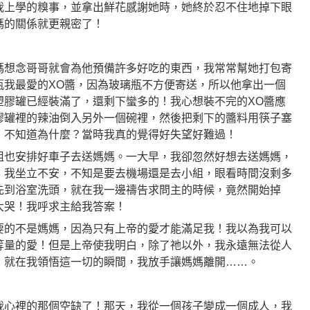
我上學的糗事，並拿出鮮花感謝她時，她終於忍不住地掉下眼
媽的關係就更親密了！
媽想念哥哥就會為他預備許多好吃的東西，我常常幫她打包寄
瓶我最愛的XO醬，因為玻璃瓶不方便寄送，所以他拿出一個
塑膠罐已經裝滿了，還剩下蠻多的！我心想裝不完的XO醬應
膠罐裡的辣油倒入另外一個碗裡，然後把剩下的醬料用筷子塞
！不知道為什麼？當時我真的覺得好失望好難過！
姐也安排好車子去送媽媽。一大早，我卻忽然好想去送媽媽，
，我坐立不安，不知是要去機場還是去小組，眼看時間沒剩多
先到浴室洗頭，就在我一邊禱告求問主的時候，竟然開始掉
大哭！我呼求主給我答案！
要的不是媽媽，因為只有上帝的愛才能滿足我！我以為我可以
等量的愛！但是上帝使我明白，除了祂以外，我永遠無法從人
！就在我領悟這一切的瞬間，我放手讓媽媽離開……。
我心裡的那個空缺了！那天，我從一個孩子變成一個成人，我