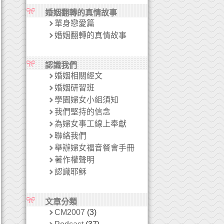
婚姻翻轉的真情故事
單身戀愛篇
婚姻翻轉的真情故事
認識我們
婚姻相關經文
婚姻研習班
學園婦女小組須知
我們堅持的信念
為婦女事工線上奉獻
聯絡我們
舉辦婦女福音餐會手冊
著作權聲明
認識耶穌
文章分類
CM2007
(3)