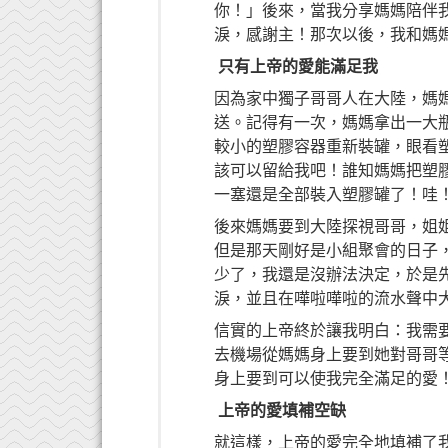
你！」後來，當我分享媽媽陪伴
淚，感謝主！那次以後，我和媽
只有上帝的愛能滿足我
因為家中獨子哥哥人在大陸，媽
送。記得有一次，媽媽拿出一大
較小的塑膠容器重新裝罐，眼看
該可以留給我吧！誰知媽媽把塑
一塞還是全部裝入塑膠罐了！哇
後來媽媽要到大陸探視哥哥，姐
但是那天剛好是小組聚會的日子
少了，我還是沒辦法決定，於是
淚，並且在嘩啦嘩啦的流水聲中
信實的上帝終於讓我明白：我需
去機場從媽媽身上要到她對哥哥
身上要到可以使我完全滿足的愛
上帝的愛填補空缺
就這樣，上帝的愛完全地填補了