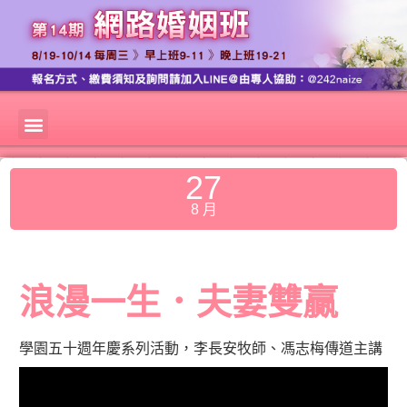
27
8 月
浪漫一生．夫妻雙贏
學園五十週年慶系列活動，
李長安牧師、馮志梅傳道主講