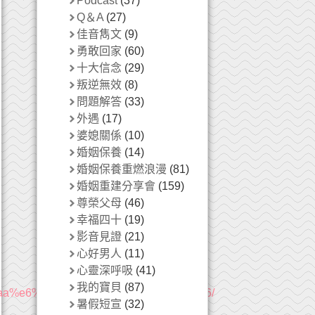
Podcast
(37)
Q＆A
(27)
佳音雋文
(9)
勇敢回家
(60)
十大信念
(29)
叛逆無效
(8)
問題解答
(33)
外遇
(17)
婆媳關係
(10)
婚姻保養
(14)
婚姻保養重燃浪漫
(81)
婚姻重建分享會
(159)
尊榮父母
(46)
幸福四十
(19)
影音見證
(21)
心好男人
(11)
心靈深呼吸
(41)
我的寶貝
(87)
4%aa%e6%ba%9d%e9%80%9a%e4%ba%86/
暑假短宣
(32)