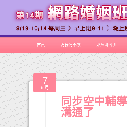
首頁
為我們奉獻
婚姻研習班
7
8 月
同步空中輔
溝通了