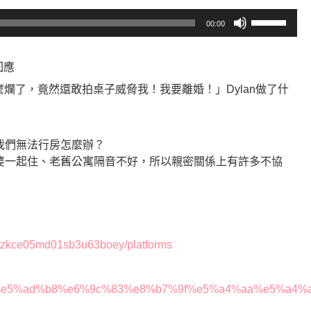
使
00:00
用
向
上/
回應
向
爛了，竟然還敢拍桌子威脅我！我要離婚！」Dylan做了什
下
鍵
以
，我們無法行房怎麼辦？
提
婆婆一起住、老舊公寓隔音不好，所以親密關係上有許多不協
高
或
降
低
音
l62tzkce05md01sb3u63boey/platforms
量。
88%91%e5%ad%b8%e6%9c%83%e8%b7%9f%e5%a4%aa%e5%a