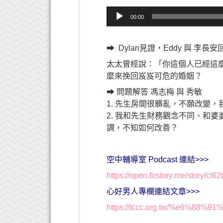
音
00:00
訊
播
放
➡ Dylan見證，Eddy 與 李長安
器
太太曾經說：「你這個人已經這麼
麼來挽回岌岌可危的婚姻？
➡ 問題解答 馮志梅 與 秀敏
1. 先生房間很髒亂，不願改變
2. 我和先生財務觀念不同、和
調，不知如何改善？
空中輔導室 Podcast 連結>>>
https://open.firstory.me/story/c
心好男人專欄連結文章>>>
https://tccc.org.tw/%e6%