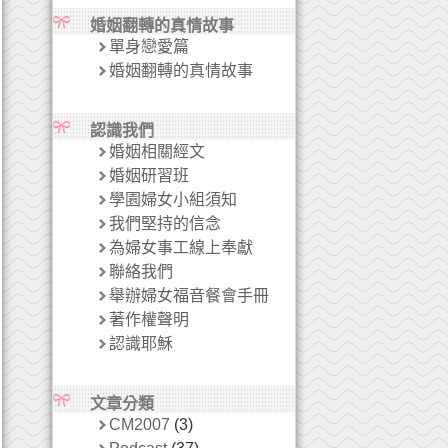
婚姻翻轉的真情故事
單身戀愛篇
婚姻翻轉的真情故事
認識我們
婚姻相關經文
婚姻研習班
學園婦女小組須知
我們堅持的信念
為婦女事工線上奉獻
聯絡我們
舉辦婦女福音餐會手冊
著作權聲明
認識耶穌
文章分類
CM2007
(3)