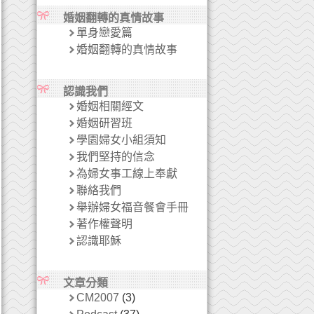
婚姻翻轉的真情故事
單身戀愛篇
婚姻翻轉的真情故事
認識我們
婚姻相關經文
婚姻研習班
學園婦女小組須知
我們堅持的信念
為婦女事工線上奉獻
聯絡我們
舉辦婦女福音餐會手冊
著作權聲明
認識耶穌
文章分類
CM2007
(3)