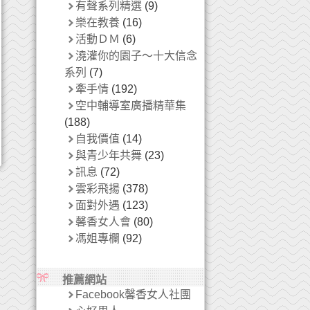
有聲系列精選
(9)
樂在教養
(16)
活動ＤＭ
(6)
澆灌你的園子～十大信念
系列
(7)
牽手情
(192)
空中輔導室廣播精華集
(188)
自我價值
(14)
與青少年共舞
(23)
訊息
(72)
雲彩飛揚
(378)
面對外遇
(123)
馨香女人會
(80)
馮姐專欄
(92)
推薦網站
Facebook馨香女人社團