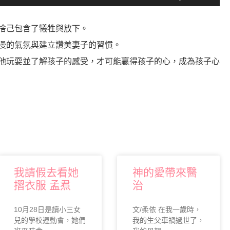
用
向
上/
捨己包含了犧牲與放下。
向
漫的氣氛與建立讚美妻子的習慣。
下
他玩耍並了解孩子的感受，才可能贏得孩子的心，成為孩子心
鍵
以
提
高
或
降
低
音
量。
我請假去看她
神的愛帶來醫
摺衣服 孟焄
治
10月28日是讀小三女
文/柔依 在我一歲時，
兒的學校運動會，她們
我的生父車禍過世了，