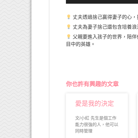
訊
播
放
丈夫透過捨己贏得妻子的心，
器
丈夫為妻子捨己還包含培養浪
父親要進入孩子的世界，陪伴
目中的英雄。
你也許有興趣的文章
愛是我的決定
文/小紅 先生是個工作
能力很強的人，他可以
同時管理