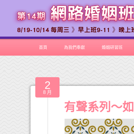
首頁
為我們奉獻
婚姻研習班
2
8 月
有聲系列～