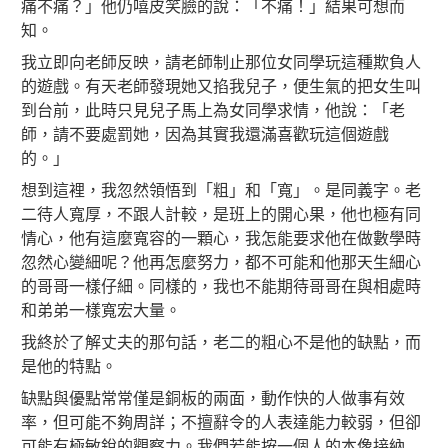
痛不痛？」他仍嘻皮笑臉的說：「不痛！」結果可想而
知。
我立即向老師反映，請老師制止那位女同學玩這種欺負人
的遊戲。有天老師發現她又掐我兒子，便生氣的把女生叫
到台前，此時只見兒子馬上為女同學求情，他說：「老
師，請不要處罰她，因為其實我還滿喜歡玩這個遊戲
的。」
想到這裡，我忽然領悟到「粗」和「寬」。是同義字。老
二待人寬厚，不跟人計較，是班上的開心果，他也極有同
情心，他有這麼寬容的一顆心，我怎能要求他在做數學時
忽然心變細呢？他再怎麼努力，都不可能和他那天生細心
的哥哥一樣仔細。同樣的，我也不能期待哥哥在與相處時
和弟弟一樣寬宏大量。
我終於了解丈夫的那句話，老二的粗心不是他的缺點，而
是他的特點。
缺點與優點常常僅是銅板的兩面，動作快的人做事有效
率，但可能不夠周詳；不擅辭令的人表達能力較弱，但卻
可能有極敏銳的觀察力。我們若能按一個人的本像接納