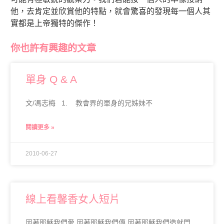
他，去肯定並欣賞他的特點，就會驚喜的發現每一個人其
實都是上帝獨特的傑作！
你也許有興趣的文章
單身 Q & A
文/馮志梅 1. 教會界的單身的兄姊妹不
閱讀更多 »
2010-06-27
線上看馨香女人短片
因著耶穌我們愛 因著耶穌我們傳 因著耶穌我們造就門