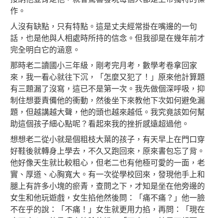
作。
人沒有缺點，只有特點。這是丈夫經常掛在嘴邊的一句
話，也是他與人相處時所持的信念。但我卻是在幾年前才
完全明白它的涵意。
那時老二讀國小三年級，剛考完月考，數學考卷拿回家
來，我一看心就往下沉，「怎麼又犯了！」原來他計算題
有三題漏了沒寫，這已不是第一次。我先做個深呼吸，抑
制住想要責備他的衝動，然後坐下來教他下次如何避免漏
題，但越講越大聲，他的頭也越來越低。我究竟該如何幫
助這個孩子細心點呢？看起來我的挫折感遠超過他。
想想老二從小就是個粗枝大葉的孩子，有天早上在門口穿
好鞋後就轉身上學去，不久又跑回來，原來書包忘了背。
他好像天生就比較粗心，但老二也有他極可愛的一面，老
實、厚道、心胸寬大。有一次從學校回來，發現他手上和
腿上有許多小塊的瘀青，查問之下，才知是坐在他旁邊的
女生和他玩遊戲，女生掐他然後問：「痛不痛？」他一臉
不在乎的說：「不痛！」女生就更用力掐，再問：「現在