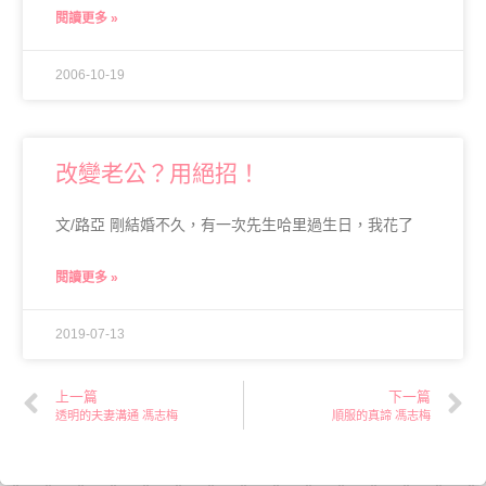
閱讀更多 »
2006-10-19
改變老公？用絕招！
文/路亞 剛結婚不久，有一次先生哈里過生日，我花了
閱讀更多 »
2019-07-13
上一篇
下一篇
透明的夫妻溝通 馮志梅
順服的真諦 馮志梅