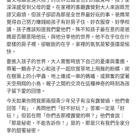
深深感受到父母的愛。在家裡的客廳露營對大人來說既荒
謬又麻煩，但孩子卻認為那是全世界最好玩的事。爸媽常
覺得自己努力賺錢給孩子有好房子住、好衣服穿、好學校
讀，孩子應該知道我們愛他們，殊不知孩子最在意的是爸
媽是否願意陪他玩，與他分享他的世界。他不在乎住在什
麼樣的房子裡，卻敏銳的在乎，家裡的氣氛是緊張還是愉
快。
要進入孩子的世界，大人需暫時放下自己的憂慮與重擔，
帶著一顆赤子之心和孩子一起欣賞草地上飛舞的粉蝶、爬
在樹葉上的小甲蟲、地上連成一串的螞蟻、或興奮的望著
天空飛翔的小鳥。親子之間的交流在這種神奇的時刻為孩
子留下愛的回憶。
今天如果你問我那兩個青少年兒子有沒有露營過，他們會
回答「有」，再問他們「好不好玩？」答案一定是「好
玩！」但若在問「你們去那裡露營的啊？」他們會說：
「那是秘密，不能告訴你！」是的，那是只有我們全家分
享的甜蜜祕密。