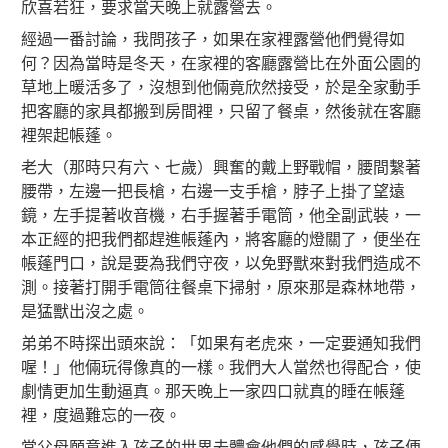
欣喜若狂，要求當天晚上就露營去。
經過一番討論，我問孩子，如果在家裡露營他們覺得如
何？因為當時是冬天，在家裡的客廳露營比在外面公園的
草地上暖活多了，沒想到他倆竟欣然接受，於是全家動手
把客廳的家具都搬到房間裡，只留了餐桌，然後就在客廳
裡架起帳蓬。
老大（那時只有六、七歲）興奮的戴上野戰帽，腰間繫著
腰帶，左邊一把長槍，右邊一支手槍，脖子上掛了望遠
鏡，左手提著收音機，右手握著手電筒，他全副武裝，一
本正經的把我們都趕進帳蓬內，將客廳的燈關了，便坐在
帳蓬門口，說是要為我們守夜，以免野獸來對我們造成不
測。接著打開手電筒往餐桌下掃射，原來那是森林地帶，
是猛獸出沒之處。
弟弟不時探出頭來說：「如果有老虎來，一定要通知我們
喔！」他倆玩得像真的一樣。我們大人當然也得配合，使
劇情更加生動逼真。那天晚上一家四口就真的睡在帳蓬
裡，度過難忘的一夜。
當父母願意進入孩子的世界去體會他們的感覺時，孩子便