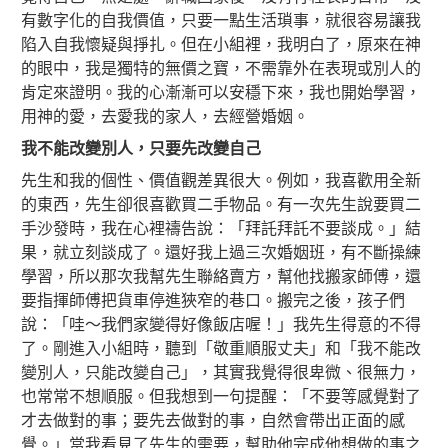
有數字化的自我價值，只要一點生活瑣事，就很容易讓我
陷入自我懷疑與掙扎。但在小組裡，我明白了，原來在神
的眼中，我是獨特的無價之寶，不需靠外在表現或別人的
肯定來證明。我的心漸漸可以安穩下來，我也開始學習，
用神的愛，去愛我的家人，去經營婚姻。
我不能改變別人，只要先改變自己
先生和我的個性、價值觀差異很大。例如，我喜歡用全新
的東西，先生卻很喜歡買二手物品。有一次先生說要買二
手沙發時，我在心裡禱告說：「拜託拜託不要談成。」結
果，就立刻談成了。還好我上過三次婚姻班，有不斷操練
學習，所以那次我幫先生聯絡賣方，幫他找搬家師傅，還
要指揮師傅把貨車停進狹窄的巷口。搬完之後，孩子們
說：「哇～我們家變得好像飯店喔！」我先生得意的不得
了。剛進入小組時，聽到「敬重順服丈夫」和「我不能改
變別人，只能改變自己」，其實我覺得很卑微、很無力，
也常常不想順服。但我想到一句提醒：「不要等感覺對了
才去做對的事；要先去做對的事，自然會帶出正面的感
覺。」當我看見了先生的需要，幫助他完成他想做的事之