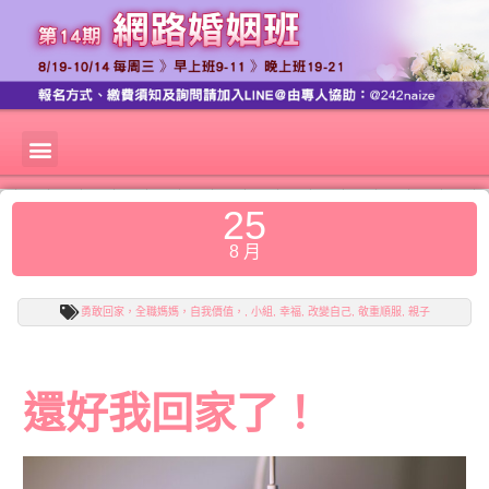
25
8 月
勇敢回家，全職媽媽，自我價值，
,
小組
,
幸福
,
改變自己
,
敬重順服
,
親子
還好我回家了！