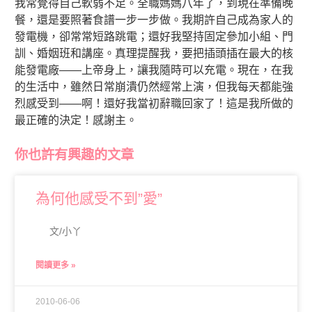
我常覺得自己軟弱不足。全職媽媽八年了，到現在準備晚
餐，還是要照著食譜一步一步做。我期許自己成為家人的
發電機，卻常常短路跳電；還好我堅持固定參加小組、門
訓、婚姻班和講座。真理提醒我，要把插頭插在最大的核
能發電廠——上帝身上，讓我隨時可以充電。現在，在我
的生活中，雖然日常崩潰仍然經常上演，但我每天都能強
烈感受到——啊！還好我當初辭職回家了！這是我所做的
最正確的決定！感謝主。
你也許有興趣的文章
為何他感受不到”愛”
文/小丫
閱讀更多 »
2010-06-06