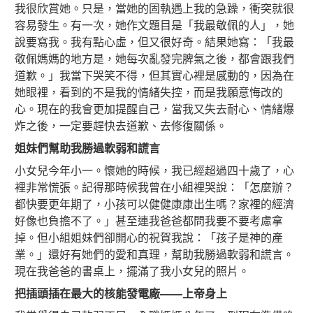
我很欣賞她。只是，當她的固執遇上我的急躁，衝突就很
容易發生。有一次，她作文題目是「我最敬佩的人」，她
說要寫我。我有點心虛，但又很好奇。結果她寫：「我最
敬佩媽媽的地方是，她每次亂發完脾氣之後，都會跟我們
道歉。」我當下哭笑不得，但其實心裡是感動的，因為在
她眼裡，看到的不是我的情緒失控，而是我願意悔改的
心。現在的我會更加提醒自己，當我又失去耐心、情緒爆
炸之後，一定要趕快去道歉、去修復關係。
姐妹們幫助我勝過軟弱和謊言
小女兒今年小一。懷她的時候，我已經超過四十歲了，心
裡非常慌張。記得那時候我曾在小組裡哭說：「怎麼辦？
都快要更年期了，小孩可以健健康康出生嗎？家裡的經濟
好像也負擔不了。」甚至連我爸爸都問我要不要考慮拿
掉。但小組姐妹們卻開心的祝賀我說：「孩子是神的產
業。」還好有她們的愛和真理，幫助我勝過軟弱和謊言。
現在我爸爸的書桌上，擺滿了我小女兒的照片。
把插頭插在最大的核能發電廠——上帝身上