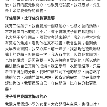
後，我真的感覺很開心，也很有成就感。我好感恩，先生
是上帝給我最好的禮物。
守住關係，比守住分數更重要
我有三個孩子。我自覺是一個沒耐心、也沒才藝的媽媽。
常常憂慮自己的能力不足，會不會讓孩子輸在起跑點上。
老大兒子今年國三，隨著會考越來越近，我的心裡常常會
有莫名的焦慮。看到他在家不唸書，我會生氣；看到他一
大早去圖書館，我又心疼。前一陣子，我發現他竄改聯絡
簿上的成績。但是這一次，我沒有生氣，因為我意識到，
也許他說謊，是因為我一直沒有接納真實的他。所以他也
無法接納自己真實的成績。我回想每一次簽聯絡簿，只要
看到不滿意的分數，我眼中就只剩下他的缺點，而忽略了
他的努力，和他希望被理解、被肯定的需要。於是我跟主
認錯悔改。我要提醒自己，守住關係，比守住分數更重
要。
孩子看見我願意悔改的心
我還有兩個讀小學的女兒。大女兒很有主見、也很自律。