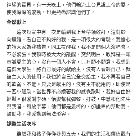
神賜的寶貝。有一天晚上，他們輪流上台見證上帝的愛，
使我深深的感動，也更熟悉認識他們了。
全然獻上
這次短宣中有一次是輪到我上台帶領敬拜，這對於一
向退縮、看自己不夠好的我，是一項很大的考驗。我擔心
的請大家為我禱告，同工提醒我，我不是開個人演唱會，
不必緊張。我頓時被大大的敲醒，突然明白，敬拜是一顆
真誠愛主的心，沒有一個人不會，只有願不願意。我想到
這群大學生，將自己最好的獻給主，沒有人看輕自己，就
被主大大的使用。我也將自己完全交給主，我不再看自己
的軟弱、不能。只要是獻主的，沒有主不能用的，即使是
一匹小驢駒。當世界不必繞著我的感覺跑時，我好自由好
輕鬆。很感謝李碩、怡姿幫我彈琴、打鼓，中慧和他先生
幫我唱、和放字幕，他們都是最棒的，卻謙卑的幫助我、
鼓勵我，我感動到無法形容。
調整生活次序
雖然我和孩子僅僅參與五天，我們的生活和價值觀有