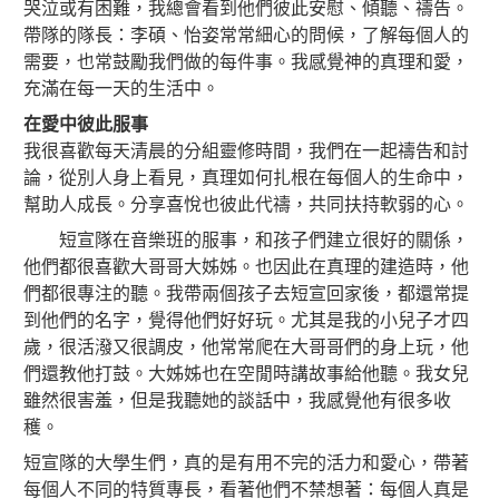
哭泣或有困難，我總會看到他們彼此安慰、傾聽、禱告。
帶隊的隊長：李碩、怡姿常常細心的問候，了解每個人的
需要，也常鼓勵我們做的每件事。我感覺神的真理和愛，
充滿在每一天的生活中。
在愛中彼此服事
我很喜歡每天清晨的分組靈修時間，我們在一起禱告和討
論，從別人身上看見，真理如何扎根在每個人的生命中，
幫助人成長。分享喜悅也彼此代禱，共同扶持軟弱的心。
短宣隊在音樂班的服事，和孩子們建立很好的關係，
他們都很喜歡大哥哥大姊姊。也因此在真理的建造時，他
們都很專注的聽。我帶兩個孩子去短宣回家後，都還常提
到他們的名字，覺得他們好好玩。尤其是我的小兒子才四
歲，很活潑又很調皮，他常常爬在大哥哥們的身上玩，他
們還教他打鼓。大姊姊也在空閒時講故事給他聽。我女兒
雖然很害羞，但是我聽她的談話中，我感覺他有很多收
穫。
短宣隊的大學生們，真的是有用不完的活力和愛心，帶著
每個人不同的特質專長，看著他們不禁想著：每個人真是