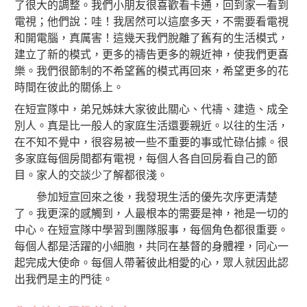
了很大的調整。我們小朋友很喜歡看卡通，回到家一看到
電視；他們說：哇！我居然可以這麼多天，不需要看電視
和開電腦，真厲害！這幾天我們脫離了舊有的生活模式，
建立了新的模式，更多的禱告更多的親近神，使我們更喜
樂。我們很節制的不希望舊的模式再回來，希望更多的花
時間在彼此的關係上。
在短宣隊中，弟兄姊妹大家彼此關心、代禱、建造、成全
別人。真是比一般人的家庭生活還要親近。以往的生活，
在不知不覺中，很容易被一些不重要的事或忙碌佔據。很
多家庭每個房間都有電視，每個人各自回房看自己的節
目。家人的交談少了解都很淺。
參加短宣回來之後，我發現生活的優先次序更清楚
了。我更深的感觸到，人最根本的需要是神，祂是一切的
中心。在短宣隊中學習到團隊服事，每個角色都很重要。
每個人都是活躍的小細胞，共同在基督的身體裡，同心一
起完成大使命。每個人帶著彼此相愛的心，眾人就因此認
出我們是主的門徒。