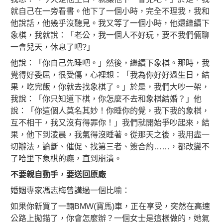
就自己在一旁看書。他下了一個小時，完全不理我，我和
他說話，他幾乎沒聽見。我又等了一個小時，他還繼續下
象棋，我就說：「老公，我一個人不好玩，要不我們倆聊
一會兒天，休息了吧?」
他說：「你自己先睡吧。」然後，繼續下象棋。那時，我
覺得好委屈，很受傷，心裡想：「我為你好好過生日，結
果，吃完飯，你就去找象棋了。」於是，我們大吵一架，
我說：「你只知道下棋，你怎麼不去和象棋結婚？」他
說：「你這個人莫名其妙！你睡你的覺，我下我的象棋，
互不相干，我又沒有得罪你！」我們就開始爭吵起來，結
果，他下到淩晨，我氣得沒睡著。從那天之後，我用盡一
切辦法，論斷、催促、找第三者、簽合約……，都改變不
了哈里下象棋的癮，直到崩潰。
不要親自動手，
要送
回原廠
婚姻專家馮志梅曾講過一個比喻：
如果你新買了一輛BMW(寶馬)車，正在享受，突然在高速
公路上拋錨了，你會怎麼辦？一個女士是這樣做的，她氣