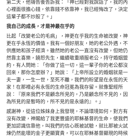
第二天，他禱告後告訴我：「神已經對我說話了，我的內
心裡面很擔心錢，依靠錢不依靠神，我已經悔改了，決定
這輩子都不炒股了。」
我自己的成長，
才是神最在乎的
比起「改變老公的毛病」，神更在乎我的生命被改變，神
更在乎永恆的價值。我有一個好朋友，她的老公外遇，不
供應她和孩子經濟。雖然她的老公一直沒有改變，但她仍
然靠主喜樂，饒恕先生，繼續敬重順服老公，持守婚姻盟
約，有人問她：「你做了這一切，這一輩子你的老公都沒
回來，那你怎麼辦？」她說：「上帝所設立的婚姻就是一
夫一妻，一生一世，至死不離，我們的盼望是在永恆的天
家！在那裡必有永恆的生命冠冕為我存留。就像聖經所
說：『原來我們不是顧念所見的，乃是顧念所不見的，因
為所見的是暫時的，所不見的是永遠的』。」
感謝神，從這位姊妹身上我發現，不論環境如何，對方有
沒有改變，神賜給了我更豐盛的耶穌基督的生命，使我們
更加認識信靠他，叫我們的信心既被試驗，就比那被火試
煉仍然能壞的金子更顯寶貴，可以在耶穌基督顯現的時候