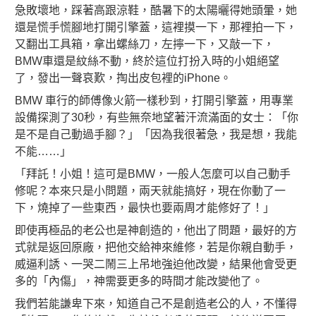
急敗壞地，踩著高跟涼鞋，酷暑下的太陽曬得她頭暈，她
還是慌手慌腳地打開引擎蓋，這裡摸一下，那裡拍一下，
又翻出工具箱，拿出螺絲刀，左擰一下，又敲一下，
BMW車還是紋絲不動，終於這位打扮入時的小姐絕望
了，發出一聲哀歎，掏出皮包裡的iPhone。
BMW 車行的師傅像火箭一樣秒到，打開引擎蓋，用專業
設備探測了30秒，有些無奈地望著汗流滿面的女士：「你
是不是自己動過手腳？」「因為我很著急，我是想，我能
不能……」
「拜託！小姐！這可是BMW，一般人怎麼可以自己動手
修呢？本來只是小問題，兩天就能搞好，現在你動了一
下，燒掉了一些東西，最快也要兩周才能修好了！」
即使再極品的老公也是神創造的，他出了問題，最好的方
式就是返回原廠，把他交給神來維修，若是你親自動手，
威逼利誘、一哭二鬧三上吊地強迫他改變，結果他會受更
多的「內傷」，神需要更多的時間才能改變他了。
我們若能謙卑下來，知道自己不是創造老公的人，不懂得