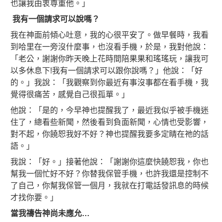
也讓我由衷尊重他。」
我有一個請求可以說嗎？
我在神面前傾心吐意，我的心很平安了。做早餐時，我看
到哈里在一旁沒什麼事，也沒看手機，於是，我對他說：
「老公，謝謝你昨天晚上花時間陪果果和瑤瑤玩，讓我可
以多休息下!我有一個請求可以跟你說嗎？」他說：「好
的。」我說：「我觀察到你最近有事沒事都在看手機，我
覺得很痛苦，感覺自己很孤單。」
他說：「是的，今早神也提醒我了，最近我似乎被手機迷
住了，總看些新聞，然後看到負面新聞，心情也受影響，
對不起，你饒恕我好不好？神也提醒我要多定睛在祂的話
語。」
我說：「好。」接著他說：「謝謝你這麼快饒恕我，你也
幫我一個忙好不好？你替我保管手機，也許我還是控制不
了自己，你幫我保管一個月，我就在打電話發訊息的時候
才找你要。」
當我禱告神尚未應允
…