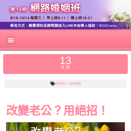
13
8 月
改變自己
,
送回原廠
改變老公？用絕招！