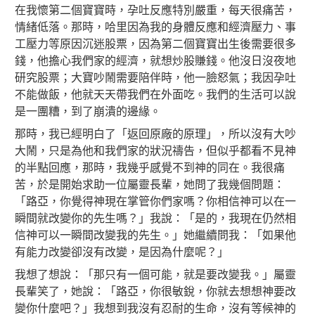
在我懷第二個寶寶時，孕吐反應特別嚴重，每天很痛苦，
情緒低落。那時，哈里因為我的身體反應和經濟壓力、事
工壓力等原因沉迷股票，因為第二個寶寶出生後需要很多
錢，他擔心我們家的經濟，就想炒股賺錢。他沒日沒夜地
研究股票；大寶吵鬧需要陪伴時，他一臉怒氣；我因孕吐
不能做飯，他就天天帶我們在外面吃。我們的生活可以說
是一團糟，到了崩潰的邊緣。
那時，我已經明白了「返回原廠的原理」，所以沒有大吵
大鬧，只是為他和我們家的狀況禱告，但似乎都看不見神
的半點回應，那時，我幾乎感覺不到神的同在。我很痛
苦，於是開始求助一位屬靈長輩，她問了我幾個問題：
「路亞，你覺得神現在掌管你們家嗎？你相信神可以在一
瞬間就改變你的先生嗎？」我說：「是的，我現在仍然相
信神可以一瞬間改變我的先生。」她繼續問我：「如果他
有能力改變卻沒有改變，是因為什麼呢？」
我想了想說：「那只有一個可能，就是要改變我。」屬靈
長輩笑了，她說：「路亞，你很敏銳，你就去想想神要改
變你什麼吧？」我想到我沒有忍耐的生命，沒有等候神的