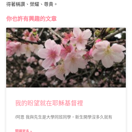
得著稱讚、榮耀、尊貴。
你也許有興趣的文章
我的盼望就在耶穌基督裡
/阿恩 我與先生是大學同班同學，新生開學沒多久就有
閱讀更多 »