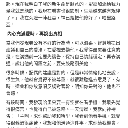
起。現在我明白了我的新生命是願意的，聖靈加添給我力
量我就是能的，我現在看書也很節制，生活越來越有規律
了。」我在旁邊一陣狂喜，神已經把他修好了，哈里路
亞！
內心充滿愛時，再說出真相
當我們發現老公有不好的行為時，可以溫柔、智慧地提出
建議和自己的看法，在愛裡去勸他。我覺得最需要注意的
是，在溝通前一定要先禱告，保持自己情緒穩定，再去溝
通，說出他的問題之前，要先鼓勵讚美他。
很多時候，配偶的建議是對的，但是非常情緒化地去說，
很生氣，他就會覺得不被尊重，就很難聽進去意見了，有
時，還會和你故意唱反調對著幹，明知你是對的，他也不
會聽。
有段時間，我發現哈里只要一有空就在看手機，我最先覺
得很痛苦，也覺得自己被忽略。一天清晨，我就向神禱
告：「主啊，求你幫助我和哈里，我看到他看手機，就覺
得很難過很痛苦，我想和他溝通這件事，求你給我機會，