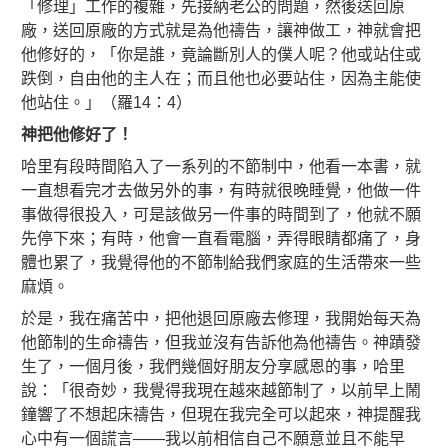
「修理」工作的複雜，先接納老公的問題，然後送回原
廠，送回原廠的方式就是為他禱告，讓神做工，神就會把
他修好的，「你是誰，竟論斷別人的僕人呢？他或站住或
跌倒，自由他的主人在；而且他也必要站住，因為主能使
他站住。」（羅14：4）
神把他修好了！
哈里有段時間陷入了一系列的不節制中，他看一本書，就
一直想看完才去做另外的事，有時就很晚睡覺，他做一件
事做得很投入，可是該做另一件事的時間到了，他就不願
先停下來；有時，他會一直看電腦，弄得眼睛都痛了，身
體也累了，我覺得他的不節制給我們家庭的生活帶來一些
麻煩。
於是，我在痛苦中，把他退回原廠去修理，我開始每天為
他節制的生命禱告，但我並沒有告訴他為他禱告。神蹟發
生了，一個月後，我們幾個好朋友分享感恩的事，哈里
說：「很奇妙，我覺得我現在越來越節制了，以前早上鬧
鐘響了不想起床禱告，但現在我完全可以起來，神提醒我
心中有一個謊言——我以前相信自己不願意並且不能早