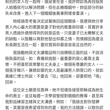
和別的女人在一起時，還是會在意。或許妳認為再找個男
人結婚就可以解決問題，但在此樁婚姻中，妳這部分的缺
失未改善，進入下一個婚姻後舊事照樣會重演。」
她經過思考後決定試著挽回這個關係，我便與她分享
男人內心最大的需要是妻子對他的敬重與仰慕。其實許多
男人透過外遇想得到的就是這些，只是妻子已太瞭解丈夫
的缺點，以致難以再對他發出仰慕之情，而情婦因為還沒
有長期生活在一起，要欣賞與仰慕是容易且自然的。
我鼓勵她與丈夫講電話時只說積極正面的話，不說消
極負面的話，如：責備與挑剔。最重要的是心裏靠主喜
樂，不把喜怒哀樂繫在丈夫身上，做個有尊嚴的女人。一
個張牙舞爪，暴跳如雷的女人是最讓男人倒胃口的，就如
黃維仁博士所說，不要去「拉」他回來，卻要把他「吸」
回來。
這位女士願意信靠神，她不但禱告接受耶穌成為她生
命的救主，並且每週一次學習聖經對婚姻的教導，甚至與
我對話練習怎樣與丈夫溝通。例如：「我過去對你發脾
氣，其實是很希望得到你的愛，我的方法錯誤，以致你認