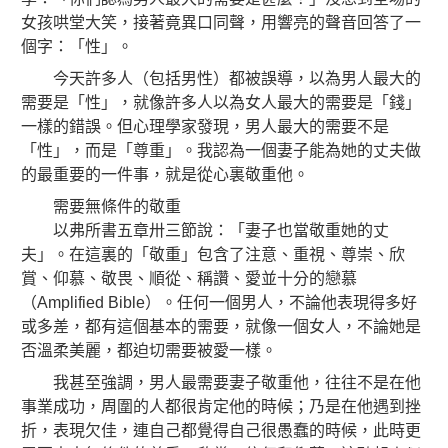
女孩哄堂大笑，接著竟異口同聲，用響亮的聲音回答了一
個字：「性」。
今天許多人（包括男性）都被誤導，以為男人最大的
需要是「性」，就像許多人以為女人最大的需要是「錢」
一樣的錯誤。但心理學家發現，男人最大的需要不是
「性」，而是
「尊重」。我認為一個妻子能為她的丈夫做
的最重要的一件事，就是從心裏敬重他。
需要無條件的敬重
以弗所書五章卅三節說：「妻子也當敬重她的丈
夫」。在這裏的「敬重」包含了注意、重視、尊崇、欣
賞、仰慕、敬畏、順從、稱讚、愛並十分的戀慕
（Amplified Bible）。任何一個男人，不論他表現得多好
或多差，都有這個基本的需要，就像一個女人，不論她是
否溫柔美麗，都迫切需要被愛一樣。
我甚至強調，男人最需要妻子敬重他，往往不是在他
事業成功，周圍的人都很肯定他的時候；乃是在他遇到挫
折，表現欠佳，連自己都覺得自己很愚蠢的時候，此時更