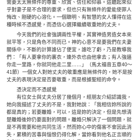
需要太太無條件的尊重、欣賞、信任和仰慕。這聽起來似
乎對妻子是不合理的要求，但也只有無條件的愛能使罪人
悔改、剛硬的心溶化。一個聰明、有智慧的女人懂得在這
種時候不憑感覺，而憑信心選擇繼續敬重她的丈夫。
今天我們的社會強調兩性平權，其實神造男造女本來
就平等，只是角色不同而已。神的心意不是要我們在夫妻
關係中，不斷的計算誰佔了便宜，誰吃了虧，乃是教導我
們：「有人要拿你的裏衣，連外衣也由他拿去；有人強逼
你走一里路，你就同他走二里……」（馬太福音五章40～
41節）一個女人對她丈夫的敬重應是無條件的，她不是按
丈夫的表現決定是否要敬重，而是根據聖經的命令。
憑決定而不憑感覺
有位女士與丈夫分居了幾個月，經朋友介紹認識我，
她向我描述了丈夫的不是，我對她說：「我相信妳所說的
都是真的；若要離婚，可以，這是妳的決定，但是先想清
楚離婚後妳仍要面對的問題。離婚只解決了一個問題，就
是不再需要和他共同生活，然而妳心中的傷害不會因此消
失，累積的苦毒與惱恨仍得化解，當妳看到他名正言順的