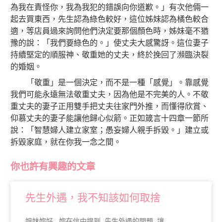
為我在責怪你，我為我犯的錯誤向你道歉。」有次他倆一
起去買東西，先生認為綠色較好，這位姊妹認為橘色較合
適，等店員過來詢問他們決定要那個顏色時，姊妹毫不猶
豫的說：「我們要綠色的。」使丈夫大感驚訝。這位妻子
持續堅定的順服神、敬重她的丈夫，終於挽回了瀕臨決裂
的婚姻。
「敬重」是一個決定，而不是一種「感覺」。靠感覺
我們可能永遠無法敬重丈夫，因為他是不完美的人。不敬
重丈夫的妻子正用雙手把丈夫往家門外推，而懂得欣賞、
仰慕丈夫的妻子能讓他歸心似箭。正如箴言十四章一節所
說：「智慧婦人建立家室；愚妄婦人親手拆毀。」建立或
拆毀家庭，就在你我一念之間。
你也許有興趣的文章
先生外遇，我不知該如何取捨
姐妹妳好 , 妳在信中提到, 先生外遇的問題, 讓